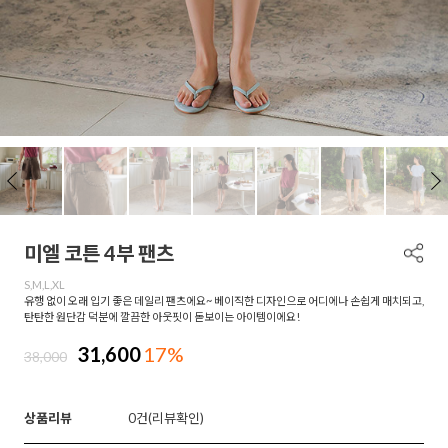
미엘 코튼 4부 팬츠
S,M,L,XL
유행 없이 오래 입기 좋은 데일리 팬츠에요~ 베이직한 디자인으로 어디에나 손쉽게 매치되고,
탄탄한 원단감 덕분에 깔끔한 아웃핏이 돋보이는 아이템이에요!
31,600
17%
38,000
상품리뷰
0