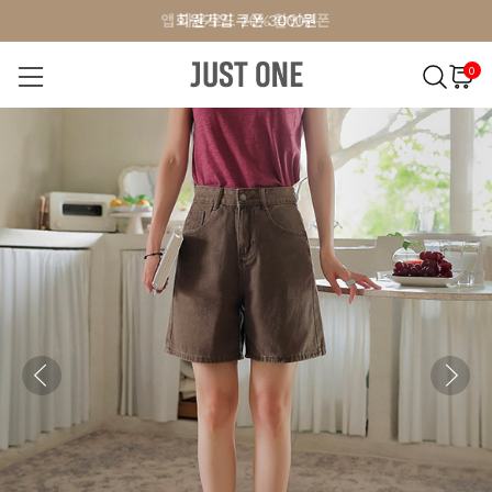
앱 다운로드 10% 할인쿠폰
앱 다운로드 10% 할인쿠폰
회원가입 쿠폰 3000원
회원가입 쿠폰 3000원
0
NEW 7%
BEST
오늘출발
MADE . J
상의
팬츠
아우