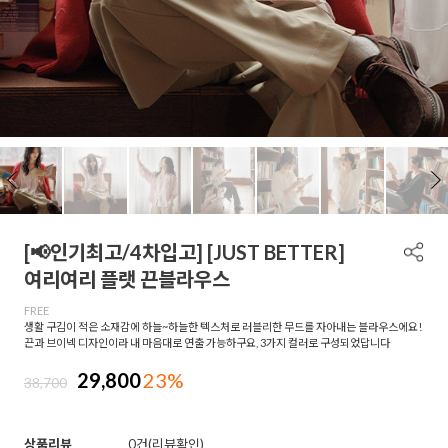
[📢인기최고/4차입고] [JUST BETTER]
여리여리 플랫 끈블라우스
FREE
생활 구김이 적은 소재감에 하늘~하늘한 텍스처로 러블리한 무드를 자아내는 블라우스에요!
끈과 브이넥 디자인이라 내 마음대로 연출 가능하구요, 3가지 컬러로 구성되었답니다
29,800
23%
38,700
상품리뷰
0