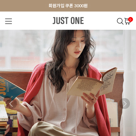
앱 다운로드 10% 할인쿠폰
앱 다운로드 10% 할인쿠폰
회원가입 쿠폰 3000원
0
NEW 7%
BEST
오늘출발
MADE . J
상의
팬츠
아우