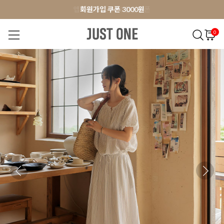
앱 다운로드 10% 할인쿠폰
앱 다운로드 10% 할인쿠폰
회원가입 쿠폰 3000원
0
NEW 7%
BEST
오늘출발
MADE . J
상의
팬츠
아우