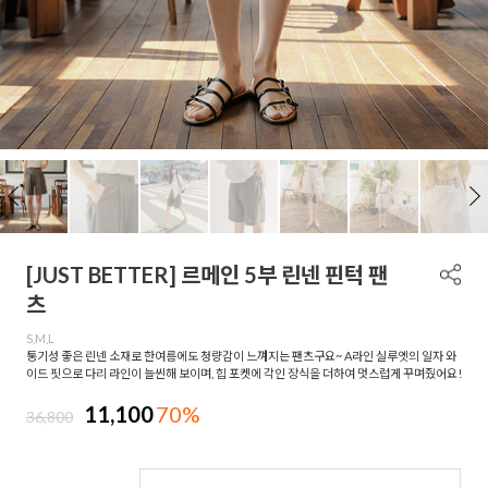
[JUST BETTER] 르메인 5부 린넨 핀턱 팬
츠
S,M,L
통기성 좋은 린넨 소재로 한여름에도 청량감이 느껴지는 팬츠구요~ A라인 실루엣의 일자 와
이드 핏으로 다리 라인이 늘씬해 보이며, 힙 포켓에 각인 장식을 더하여 멋스럽게 꾸며줬어요!
11,100
70%
36,800