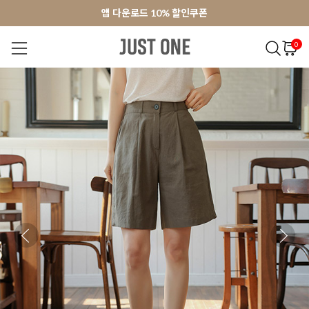
앱 다운로드 10% 할인쿠폰
앱 다운로드 10% 할인쿠폰
회원가입 쿠폰 3000원
회원가입 쿠폰 3000원
0
NEW 7%
BEST
오늘출발
MADE . J
상의
팬츠
아우