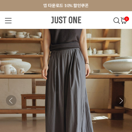
앱 다운로드 10% 할인쿠폰
앱 다운로드 10% 할인쿠폰
회원가입 쿠폰 3000원
회원가입 쿠폰 3000원
0
NEW 7%
BEST
오늘출발
MADE . J
상의
팬츠
아우