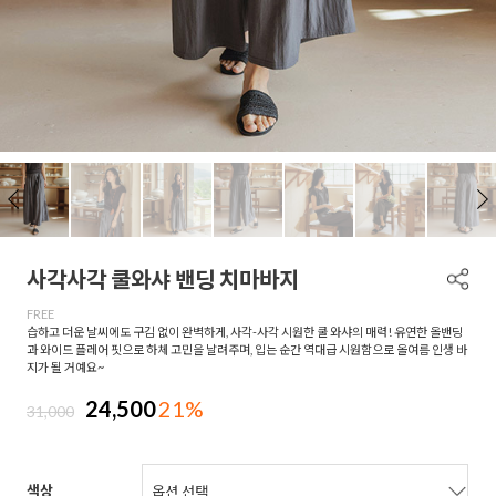
사각사각 쿨와샤 밴딩 치마바지
FREE
습하고 더운 날씨에도 구김 없이 완벽하게, 사각-사각 시원한 쿨 와샤의 매력! 유연한 올밴딩
과 와이드 플레어 핏으로 하체 고민을 날려주며, 입는 순간 역대급 시원함으로 올여름 인생 바
지가 될 거예요~
24,500
21%
31,000
색상