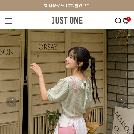
앱 다운로드 10% 할인쿠폰
앱 다운로드 10% 할인쿠폰
회원가입 쿠폰 3000원
회원가입 쿠폰 3000원
0
NEW 7%
BEST
오늘출발
MADE . J
상의
팬츠
아우