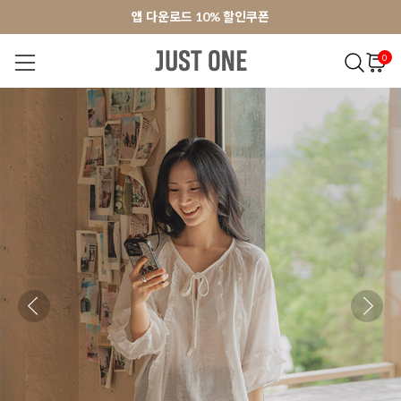
앱 다운로드 10% 할인쿠폰
앱 다운로드 10% 할인쿠폰
회원가입 쿠폰 3000원
회원가입 쿠폰 3000원
0
NEW 7%
BEST
오늘출발
MADE . J
상의
팬츠
아우