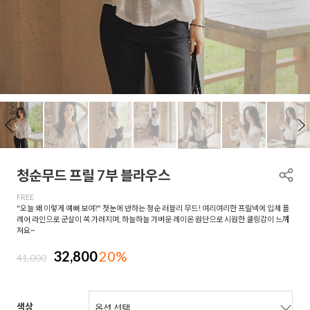
청순무드 프릴 7부 블라우스
FREE
"오늘 왜 이렇게 예뻐 보여?" 첫눈에 반하는 청순 러블리 무드! 여리여리한 프릴넥에 입체 플
레어 라인으로 군살이 쏙 가려지며, 하늘하늘 가벼운 레이온 원단으로 시원한 쿨링감이 느껴
져요~
32,800
20%
41,000
색상