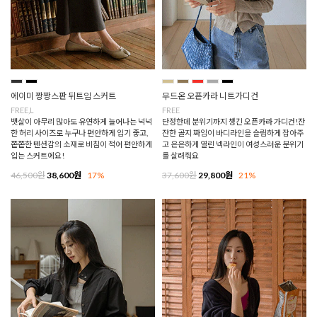
에이미 짱짱스판 뒤트임 스커트
무드온 오픈카라 니트가디건
FREE,L
FREE
뱃살이 아무리 많아도 유연하게 늘어나는 넉넉
단정한데 분위기까지 챙긴 오픈카라 가디건!잔
한 허리 사이즈로 누구나 편안하게 입기 좋고,
잔한 골지 짜임이 바디라인을 슬림하게 잡아주
쫀쫀한 텐션감의 소재로 비침이 적어 편안하게
고 은은하게 열린 넥라인이 여성스러운 분위기
입는 스커트에요!
를 살려줘요
46,500원
38,600원
17%
37,600원
29,800원
21%