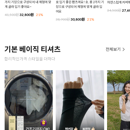
가지 기장으로 구성되어 내 체형에 맞
로 입기 좋은 팬츠에요! 숏, 롱 2가지 기
자연스럽게 커버
게 골라 입기 좋아요~
장으로 구성되어 체형에 맞게 골라 입
34,500원
27,6
어요
41,500원
32,800원
21%
38,900원
30,800원
21%
기본 베이직 티셔츠
전체보기
합리적인가격 스타일을 더하다