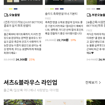
솔리드 촉촉텐셜 이너 기본티
FREE
(건조기🙆🏻‍♀️가능) [JUST BETTER]
[❄️출근룩/시원한
촉촉한 텐셀 소재로 맨살에 입어도 좋
클로이 실키 퍼프 반팔티
BETTER] 하프
은 기본 티셔츠에요! 컬러감이 예뻐서
니트, 맨투맨, 가디건 안에 컬러 포인트
FREE
FREE
룩을 연출하기 좋은 아이템이랍니다
출근룩부터 데이트룩까지, 티셔츠 한
격식은 차려야 하
장으로 완성하는 완벽한 블라우스 핏!
이라면? 쿨 분또 
28,000원
22,700원
19%
실크 같은 촉감에 건조기 사용까지 가
고, 밑단 밴딩으
능한 만능 이중지 원단으로 관리는 세
는 볼륨 실루엣으로
상 편하게, 무드는 로맨틱하게 채워줄
근부터 퇴근 후 
퍼프티예요~
해요♥
32,300원
24,300원
25%
34,900원
26,9
셔츠&블라우스 라인업
전체보기
출근룩/일상룩 어디에나 사랑받는 아이템