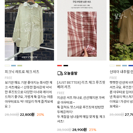
피크닉 레트로 체크 셔츠
선데이 내추럴 
FREE
FREE
[JUST BETTER] 리츠 체크 루즈핏
보기만 해도 기분 좋아지는 화사한 체
빳빳한 린넨에 비
베러 셔츠
크 셔츠예요~! 산뜻한 컬러감에 넉넉
셔츠구요, 루즈한
한 루즈핏으로 다양한 이너와 레이어
론 아우터로 입어
FREE
드하기 좋구요, 가볍게 툭 걸치는 여름
넨 특유의 텍스처
지금은 셔츠 하나로, 선선해지면 가벼
아우터로도 딱! 데일리 하게 즐겨보세
이에요! 가성비 
운 아우터로—
요 :)
보세요~
툭 걸쳐도 멋스러운 루즈핏에 탄탄한
두께감까지!
28,500원
22,800원
20%
35,000원
27,7
두 계절을 넘나들며 매일 찾게 될 체크
셔츠!
38,500원
28,900원
25%