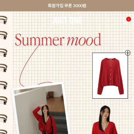
🚀오늘출발상품 당일발송 배송중
앱 다운로드 10% 할인쿠폰
앱 다운로드 10% 할인쿠폰
회원가입 쿠폰 3000원
0
NEW 7%
BEST
🚀오늘출발
MADE . J
상의
팬츠
아