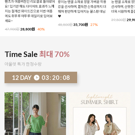
팬츠가 여름버전인 리오셀로 돌아왔어
랑이는 텐셀 소재로 정말 가벼운 착용
는 텐셀 소재로 
요! 입기만 해도 다이어트 효과가 느껴
감을 선사하며, 쫀득한 신축성까지 더
선사하며, 산뜻한 
지는 절개선 와이드진으로 이번 여름
해져 편안하게 입어지는 꿀스판 데님
더욱 시원하게 즐
에도 휘뚜루 마뚜루 데일리로 입어보
♥
39,800원
29,9
세요~
48,800원
35,700원
27%
47,900원
28,800원
40%
Time Sale
최대 70%
아울렛 특가 한정수량
12
DAY
03
:
20
:
02