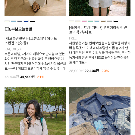
[🧶여름니트/인기템!!] 루즈여리핏 린넨
브이넥 7부니트
[재오픈완판템✨] 코튼&데님 와이드
FREE
스판팬츠(숏/롱)
시원함은 기본, 입어보면 놀라실 완벽한 체형 커
버 실루엣! 브이넥과 내추럴한 드롭 숄더가 만
S,M,L,XL,2XL
나 매력적인 루즈-여리핏을 완성해주며, 우수한
코튼과 데님, 2가지의 매력으로 만나볼 수 있는
통기성의 린넨 혼방 니트로 끈적이는 한여름에
와이드 팬츠구요~ 신축성과 히든 밴딩으로 24
도 쾌적해요~
시간 편안하게 착용! 거기에 숏&롱 기장 옵션으
로 누구나 예쁘고 트렌디하게 입을 수 있답니다
28,000원
22,400원
20%
45,400원
35,900원
21%