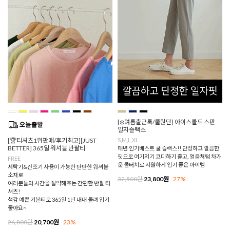
[❄️여름출근룩/쿨원단] 아이스콜드 스판
일자슬랙스
[🏆티셔츠1위판매/후기최고][JUST
S,M,L,XL
BETTER] 365일 워셔블 반팔티
매년 인기베스트 쿨 슬랙스!! 단정하고 깔끔한
핏으로 여기저기 코디하기 좋고, 얼음처럼 차가
FREE
운 쿨터치로 시원하게 입기 좋은 아이템
세탁기&건조기 사용이 가능한 탄탄한 워셔블
소재로
32,500원
23,800원
27%
여러분들의 시간을 절약해주는 간편한 반팔 티
셔츠!
색감 예쁜 기본티로 365일 1년 내내 돌려 입기
좋아요~
26,800원
20,700원
23%