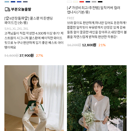
[💕가성비최고/추천템] 밀착커버 컬러
캡나시(기본/롱)
[🏆6만장돌파🏆] 꿀스판 히든밴딩
FREE
와이드진 (숏/롱)
브라 없이도 편안하게,하나만 입어도 든든하게!
쫀쫀한 밀착핏이 부유방까지 안정감 있게 감싸
S,M,L,XL,2XL,3XL
들뜸 없이 깔끔한 라인을 잡아주고,내장 캡이 볼
고객님들이 직접 작성한 4,000개 이상 후기! 저
륨을 자연스럽게 받쳐줘 편안한 착용감!
스트원의 시그니처 꿀스판에 베이직한 와이드
핏으로 누구나 편안하게 입기 좋은 베스트 아이
16,200원
12,800원
21%
템이에요
51,800원
37,900원
27%