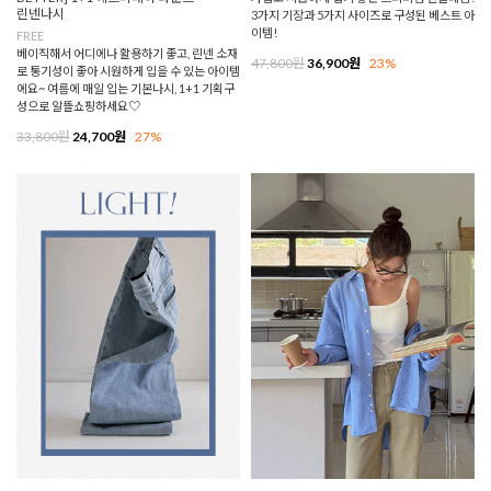
린넨나시
3가지 기장과 5가지 사이즈로 구성된 베스트 아
이템!
FREE
베이직해서 어디에나 활용하기 좋고, 린넨 소재
47,800원
36,900원
23%
로 통기성이 좋아 시원하게 입을 수 있는 아이템
에요~ 여름에 매일 입는 기본나시, 1+1 기획구
성으로 알뜰쇼핑하세요♡
33,800원
24,700원
27%