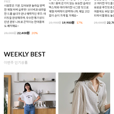
FREE
니트! 몸에 감기지 않는 보송한 슬라브
고 여리한 무드를 
시원함은 기본, 입어보면 놀라실 완벽
텍스처와 여리여리한 나그랑 핏으로
유로운 루즈핏과 
한 체형 커버 실루엣! 브이넥과 내추럴
체형 커버까지 완벽하니까, 매일 고민
여름에도 부담 없이
한 드롭 숄더가 만나 매력적인 루즈-여
없이 손이 가게 될 거예요~
외에서 활용도 높
리핏을 완성해주며, 우수한 통기성의
린넨 혼방 니트로 끈적이는 한여름에
23,900원
19,900원
17%
28,000원
22,7
도 쾌적해요~
28,000원
22,400원
20%
WEEKLY BEST
이번주 인기상품