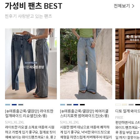
가성비 팬츠 BEST
전체보기
찐후기 사랑받고 있는 팬츠
[❄️여름출근룩/쿨원단] 라이트한
[❄️여름출근룩/쿨원단] 에어리쿨
디토 절개 와이
절개와이드 리오셀진(숏/롱)
스티치포켓 썸머와이드진(숏/롱)
FREE
S,M,L,XL,2XL
S,M,L,XL,2XL
편안하면서도 스타
라이트한 리오셀 소재로 여름에 시원
시원한 썸머 데님으로 여름에 쾌적하
와이드 팬츠에요~
하고 가볍게 입기 좋구요, 절개로 핏이
게 입기 좋구요, 넉넉한 와이드핏으로
루 종일 부담 없고
예뻐 보이는 와이드팬츠에요! 숏, 롱 2
체형을 자연스럽게 커버해주어 데일리
일 까지! 찰랑이