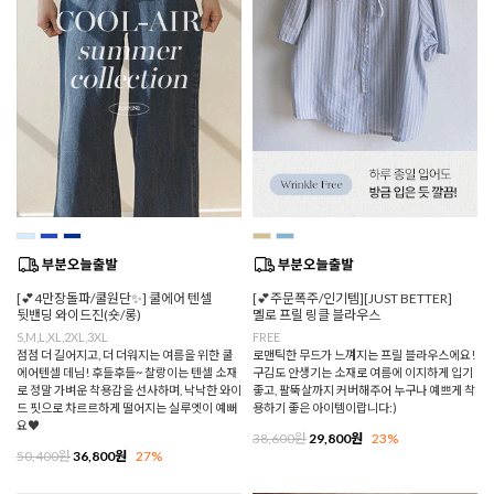
[💕4만장돌파/쿨원단✨] 쿨에어 텐셀
[💕주문폭주/인기템][JUST BETTER]
뒷밴딩 와이드진(숏/롱)
멜로 프릴 링클 블라우스
S,M,L,XL,2XL,3XL
FREE
점점 더 길어지고, 더 더워지는 여름을 위한 쿨
로맨틱한 무드가 느껴지는 프릴 블라우스에요!
에어텐셀 데님! 후들후들~ 찰랑이는 텐셀 소재
구김도 안생기는 소재로 여름에 이지하게 입기
로 정말 가벼운 착용감을 선사하며, 낙낙한 와이
좋고, 팔뚝살까지 커버해주어 누구나 예쁘게 착
드 핏으로 차르르하게 떨어지는 실루엣이 예뻐
용하기 좋은 아이템이랍니다:)
요♥
38,600원
29,800원
23%
50,400원
36,800원
27%