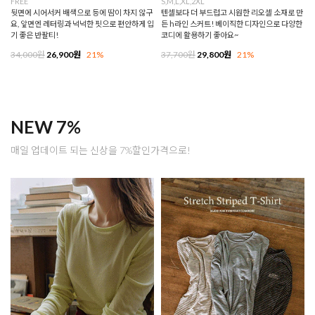
FREE
S,M,L,XL,2XL
뒷면에 시어서커 배색으로 등에 땀이 차지 않구
텐셀보다 더 부드럽고 시원한 리오셀 소재로 만
요, 앞면엔 레터링과 넉넉한 핏으로 편안하게 입
든 h라인 스커트! 베이직한 디자인으로 다양한
기 좋은 반팔티!
코디에 활용하기 좋아요~
34,000원
26,900원
21%
37,700원
29,800원
21%
NEW 7%
매일 업데이트 되는 신상을 7%할인가격으로!