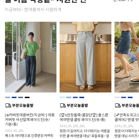
지금부터~ 한여름까지 시원하게
[❄️커버핏여름버전/지금딱!] 여름
[🏆6만장돌파/쿨원단🏆] 꿀스판
[💕만족도최고/
커버핏 사선절개 와이드진(숏/
에어텐셀 쿨링 와이드진(숏/롱)
쿨에어2 텐셀 
기본/롱)
S,M,L,XL,2XL,3XL
S,M,L,XL,2XL
S,M,L,XL,2XL
점점 더 길어지고, 더 더워지는 여름을
점점 더 더워지는 
베스트 아이템으로 인증받은 커버핏
위한 쿨 에어텐셀 데님! 후들후들~ 찰
텐셀 데님 시리즈!