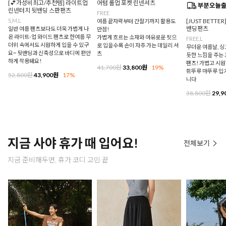
[💕가성비최고/추천템] 라이트업
어텀 롤업 포켓 린넨셔츠
린넨터치 뒷밴딩 스판팬츠
FREE
S,M,L
[JUST BETTE
여름 끝자락부터 간절기까지 활용도
밴딩팬츠
일반 여름 팬츠보다도 더욱 가볍게 나
만점!
온 라이트-업 와이드 팬츠로 한여름 무
가볍게 흐르는 소재와 여유로운 핏으
FREE,L
더위 속에서도 시원하게 입을 수 있구
로 입을수록 손이 자주 가는 데일리 셔
무더운 여름날, 
요~ 뒷밴딩과 신축성으로 바디에 편안
츠
듯한 느낌을 주는
하게 착용돼요!
팬츠! 가볍고 시
41,700원
33,800원
19%
휘뚜루 마뚜루 입
52,800원
43,900원
17%
니다
38,800원
29,9
지금 사야 휴가 때 입어요!
전체보기
지금 준비해두면, 휴가 코디 고민 끝