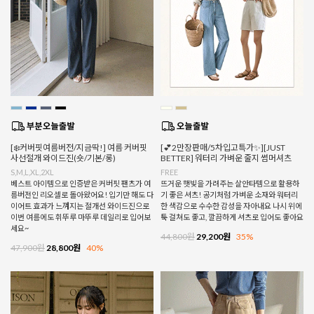
[❄️커버핏여름버전/지금딱!] 여름 커버핏
[💕2만장판매/5차입고특가✨][JUST
사선절개 와이드진(숏/기본/롱)
BETTER] 워터리 가벼운 줄지 썸머셔츠
S,M,L,XL,2XL
FREE
베스트 아이템으로 인증받은 커버핏 팬츠가 여
뜨거운 햇빛을 가려주는 살안타템으로 활용하
름버전인 리오셀로 돌아왔어요! 입기만 해도 다
기 좋은 셔츠! 공기처럼 가벼운 소재와 워터리
이어트 효과가 느껴지는 절개선 와이드진으로
한 색감으로 수수한 감성을 자아내요 나시 위에
이번 여름에도 휘뚜루 마뚜루 데일리로 입어보
툭 걸쳐도 좋고, 깔끔하게 셔츠로 입어도 좋아요
세요~
44,800원
29,200원
35%
47,900원
28,800원
40%