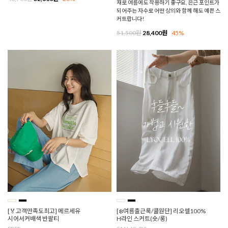
재로 여름에도 착용하기 좋구요, 은근 포인트가
되어주는 자수로 어떤 상의와 함께 해도 예쁜 스
커트랍니다!
51,500원
28,400원
45%
[🏅고객만족도최고] 메르세유
[❄️여름출근룩/쿨원단] 리오셀100%
시어서커배색 반팔티
H라인 스커트(숏/롱)