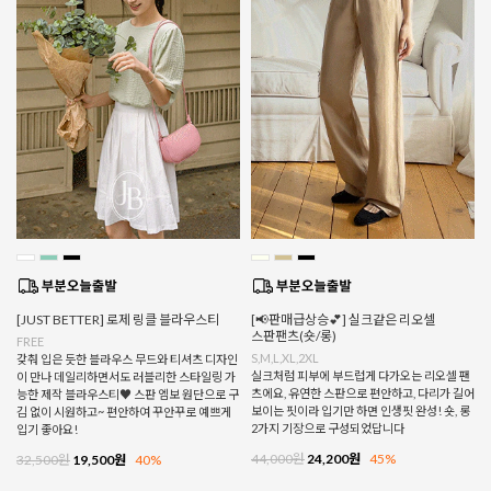
[JUST BETTER] 로제 링클 블라우스티
[📢판매급상승💕] 실크같은 리오셀
스판팬츠(숏/롱)
FREE
S,M,L,XL,2XL
갖춰 입은 듯한 블라우스 무드와 티셔츠 디자인
실크처럼 피부에 부드럽게 다가오는 리오셀 팬
이 만나 데일리하면서도 러블리한 스타일링 가
츠에요, 유연한 스판으로 편안하고, 다리가 길어
능한 제작 블라우스티♥ 스판 엠보 원단으로 구
보이는 핏이라 입기만 하면 인생핏 완성! 숏, 롱
김 없이 시원하고~ 편안하여 꾸안꾸로 예쁘게
2가지 기장으로 구성되었답니다
입기 좋아요!
44,000원
24,200원
45%
32,500원
19,500원
40%