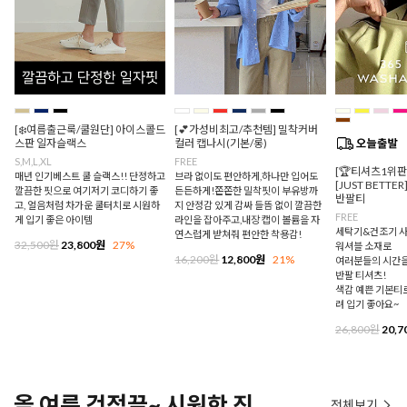
[❄️여름출근룩/쿨원단] 아이스콜드
[💕가성비최고/추천템] 밀착커버
스판 일자슬랙스
컬러 캡나시(기본/롱)
S,M,L,XL
FREE
[🏆티셔츠1위
매년 인기베스트 쿨 슬랙스!! 단정하고
브라 없이도 편안하게,하나만 입어도
[JUST BETTE
깔끔한 핏으로 여기저기 코디하기 좋
든든하게!쫀쫀한 밀착핏이 부유방까
반팔티
고, 얼음처럼 차가운 쿨터치로 시원하
지 안정감 있게 감싸 들뜸 없이 깔끔한
FREE
게 입기 좋은 아이템
라인을 잡아주고,내장 캡이 볼륨을 자
세탁기&건조기 사
연스럽게 받쳐줘 편안한 착용감!
32,500원
23,800원
27%
워셔블 소재로
16,200원
12,800원
21%
여러분들의 시간을
반팔 티셔츠!
색감 예쁜 기본티로
려 입기 좋아요~
26,800원
20,7
올 여름 걱정끝~ 시원한 진
전체보기