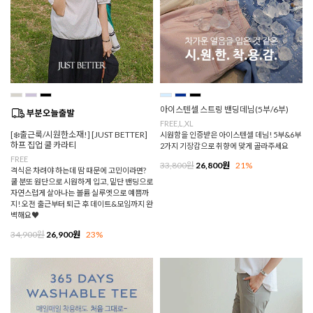
아이스텐셀 스트링 밴딩데님(5부/6부)
FREE,L,XL
[❄️출근룩/시원한소재!] [JUST BETTER]
시원함을 인증받은 아이스텐셀 데님! 5부&6부
하프 집업 쿨 카라티
2가지 기장감으로 취향에 맞게 골라주세요
FREE
33,800원
26,800원
21%
격식은 차려야 하는데 땀 때문에 고민이라면?
쿨 분또 원단으로 시원하게 입고, 밑단 밴딩으로
자연스럽게 살아나는 볼륨 실루엣으로 예쁨까
지! 오전 출근부터 퇴근 후 데이트&모임까지 완
벽해요♥
34,900원
26,900원
23%