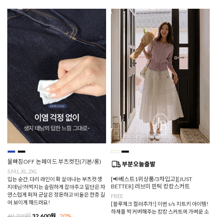
물빠짐OFF 논페이드 부츠컷진(기본/롱)
S,M,L,XL,2XL
[📢베스트1위상품/3차입고][JUST
입는 순간, 다리 라인이 확 살아나는 부츠컷 생
BETTER] 러브미 핀턱 캉캉스커트
지데님!허벅지는 슬림하게 잡아주고 밑단은 자
연스럽게 퍼져 군살은 정돈하고 비율은 한층 길
FREE
어 보이게 해드려요!
[블루체크 컬러추가!] 이번 s/s 치트키 아이템!
하체를 싹 커버해주는 캉캉 스커트에 가벼운 소
40,700원
32,600원
20%