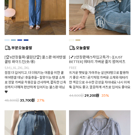
[🏆6만장돌파/쿨원단🏆] 꿀스판 에어텐셀
[💕2만장판매/5차입고특가✨][JUST
쿨링 와이드진(숏/롱)
BETTER] 워터리 가벼운 줄지 썸머셔츠
S,M,L,XL,2XL,3XL
FREE
점점 더 길어지고, 더 더워지는 여름을 위한 쿨
뜨거운 햇빛을 가려주는 살안타템으로 활용하
에어텐셀 데님! 후들후들~ 찰랑이는 텐셀 소재
기 좋은 셔츠! 공기처럼 가벼운 소재와 워터리
로 정말 가벼운 착용감을 선사하며, 쫀득한 신축
한 색감으로 수수한 감성을 자아내요 나시 위에
성까지 더해져 편안하게 입어지는 꿀스판 데님
툭 걸쳐도 좋고, 깔끔하게 셔츠로 입어도 좋아요
♥
44,800원
29,200원
35%
48,800원
35,700원
27%