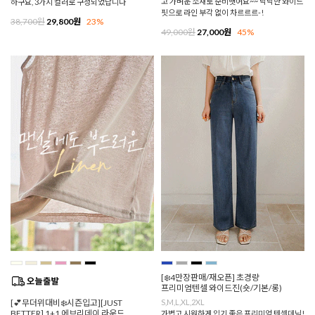
고 가벼운 소재로 준비햇어요~~ 낙낙한 와이드
하구요, 3가지 컬러로 구성되었답니다
핏으로 라인 부각 없이 차르르르-!
38,700원
29,800원
23%
49,000원
27,000원
45%
[❄️4만장판매/재오픈] 초경량
프리미엄텐셀 와이드진(숏/기본/롱)
[💕무더위대비❄️시즌입고][JUST
S,M,L,XL,2XL
BETTER] 1+1 에브리데이 라운드
가볍고 시원하게 입기 좋은 프리미엄 텐셀데님!