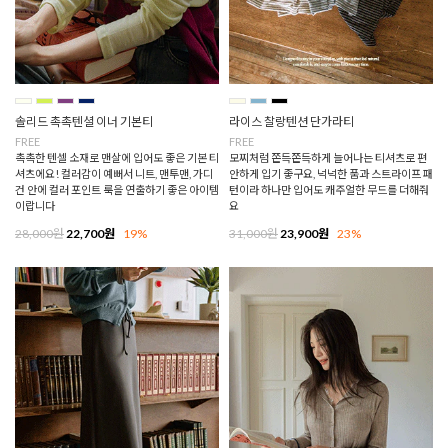
솔리드 촉촉텐셜 이너 기본티
라이스 찰랑텐션 단가라티
FREE
FREE
촉촉한 텐셀 소재로 맨살에 입어도 좋은 기본 티
모찌처럼 쫀득쫀득하게 늘어나는 티셔츠로 편
셔츠에요! 컬러감이 예뻐서 니트, 맨투맨, 가디
안하게 입기 좋구요, 넉넉한 품과 스트라이프 패
건 안에 컬러 포인트 룩을 연출하기 좋은 아이템
턴이라 하나만 입어도 캐주얼한 무드를 더해줘
이랍니다
요
28,000원
22,700원
19%
31,000원
23,900원
23%