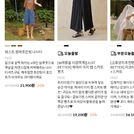
웨스트 썸머프린팅 나시티
FREE
[❄️여름을 시원하게][JUST
[⛱️휴양지추천템/
밑으로 살짝 퍼지는 a라인 실루엣으로
BETTER] 에어리 이지 랩 스커트
BETTER] 리
뱃살을 자연스럽게 커버해주는 나시
팬츠
+스커트
티셔츠구요, 캐주얼한 프린팅이 포인
트가 되어주는 아이템이에요
FREE
FREE
프리미엄 ITY 원단으로 피부에 닿는
입체적인 웨이브 
27,300원
21,900원
20%
순간 차가운, 에어리 이지 랩 스커트 팬
페미닌 감성이 느
츠! 구김도 거의 없어 별다른 관리가 필
우스는 내어 입기
요 없구요~ 겉보기엔 스커트 같지만 안
이며, 스커트는 
쪽은 팬츠로 되어있어 활동성을 높여
완성♥ 코디 세트
준답니다♥
가세요~
42,500원
19,200원
55%
74,800원
56,1