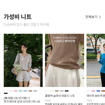
가성비 니트
전체보기
지금부터 입기 좋은 간절기 아이템
쿨썸머 슬라브 라운드 니트
여리핏 보트넥 
[🧶여름니트/인기템!!]
FREE
FREE
루즈여리핏 린넨 브이넥 7부니트
한여름 일상을 바꾸는 단 하나의 쿨링
은은한 펀칭 디테