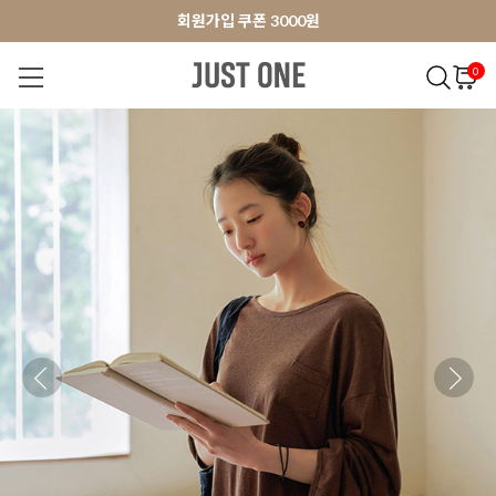
앱 다운로드 10% 할인쿠폰
앱 다운로드 10% 할인쿠폰
회원가입 쿠폰 3000원
0
NEW 7%
BEST
오늘출발
MADE . J
상의
팬츠
아우