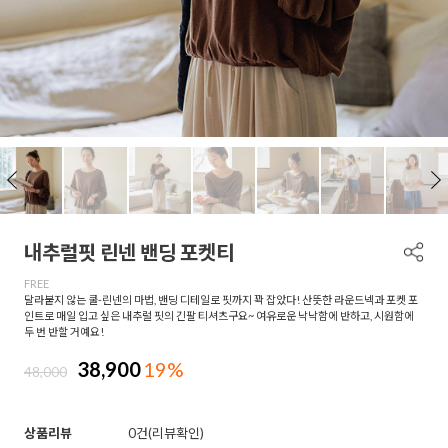
내추럴핏 린넨 밴딩 포켓티
FREE
달라붙지 않는 쿨-린넨의 마법, 밴딩 디테일로 핏까지 꽉 잡았다! 산뜻한 라운드넥과 포켓 포
인트로 매일 입고 싶은 내추럴 핏의 긴팔 티셔츠구요~ 여유로운 낙낙함에 반하고, 시원함에
두 번 반할 거예요!
38,900
19%
48,000
상품리뷰
0