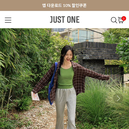
앱 다운로드 10% 할인쿠폰
앱 다운로드 10% 할인쿠폰
회원가입 쿠폰 3000원
회원가입 쿠폰 3000원
0
NEW 7%
BEST
오늘출발
MADE . J
상의
팬츠
아우