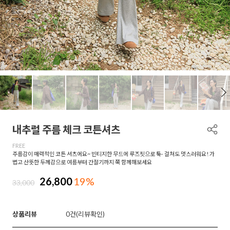
내추럴 주름 체크 코튼셔츠
FREE
주름감이 매력적인 코튼 셔츠에요~ 빈티지한 무드에 루즈핏으로 툭- 걸쳐도 멋스러워요! 가
볍고 산뜻한 두께감으로 여름부터 간절기까지 쭉 함께해보세요
26,800
19%
33,000
상품리뷰
0