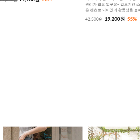
27,300원
관리가 필요 없구요~ 겉보기엔 
은 팬츠로 되어있어 활동성을 높
19,200원
55%
42,500원