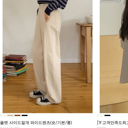
플랫 사이드절개 와이드팬츠(숏/기본/롱)
[🏅고객만족도최