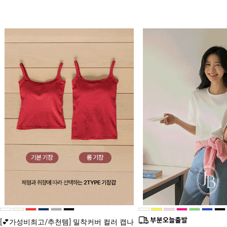
[💕가성비최고/추천템] 밀착커버 컬러 캡나