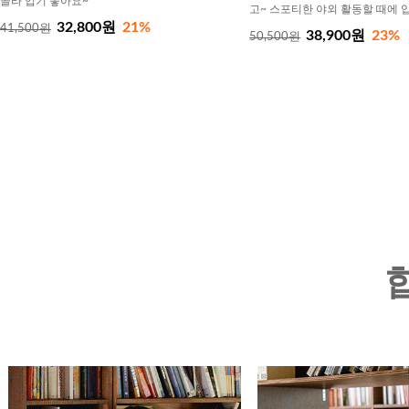
골라 입기 좋아요~
고~ 스포티한 야외 활동할 때에 
32,800원
21%
41,500원
38,900원
23%
50,500원