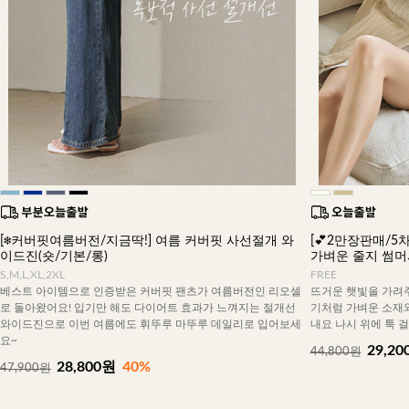
[❄️커버핏여름버전/지금딱!] 여름 커버핏 사선절개 와
[💕2만장판매/5차
이드진(숏/기본/롱)
가벼운 줄지 썸
S,M,L,XL,2XL
FREE
베스트 아이템으로 인증받은 커버핏 팬츠가 여름버전인 리오셀
뜨거운 햇빛을 가려주
로 돌아왔어요! 입기만 해도 다이어트 효과가 느껴지는 절개선
기처럼 가벼운 소재
와이드진으로 이번 여름에도 휘뚜루 마뚜루 데일리로 입어보세
내요 나시 위에 툭 
요~
29,20
44,800원
28,800원
40%
47,900원