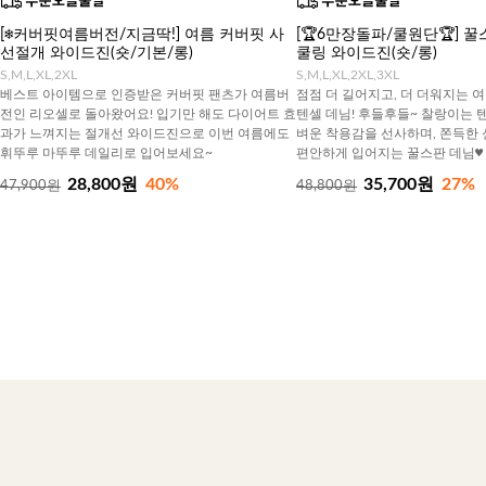
[❄️커버핏여름버전/지금딱!] 여름 커버핏 사
[🏆6만장돌파/쿨원단🏆] 
선절개 와이드진(숏/기본/롱)
쿨링 와이드진(숏/롱)
S,M,L,XL,2XL
S,M,L,XL,2XL,3XL
베스트 아이템으로 인증받은 커버핏 팬츠가 여름버
점점 더 길어지고, 더 더워지는 
전인 리오셀로 돌아왔어요! 입기만 해도 다이어트 효
텐셀 데님! 후들후들~ 찰랑이는 
과가 느껴지는 절개선 와이드진으로 이번 여름에도
벼운 착용감을 선사하며, 쫀득한
휘뚜루 마뚜루 데일리로 입어보세요~
편안하게 입어지는 꿀스판 데님♥
28,800원
40%
35,700원
27%
47,900원
48,800원