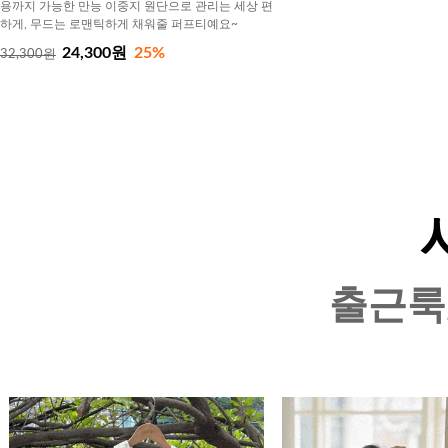
용까지 가능한 만능 이중지 원단으로 관리는 세상 편
하게, 무드는 로맨틱하게 채워줄 퍼프티예요~
24,300원
25%
32,300원
출근룩