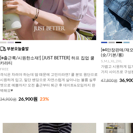
[❄️4만장판매/
(숏/기본/롱)
[❄️출근룩/시원한소재!] [JUST BETTER] 하프 집업 쿨
S,M,L,XL,2XL
카라티
가볍고 시원하게 입기
FREE
가지 사이즈로 구성된
격식은 차려야 하는데 땀 때문에 고민이라면? 쿨 분또 원단으로
시원하게 입고, 밑단 밴딩으로 자연스럽게 살아나는 볼륨 실루
36,90
47,800원
엣으로 예쁨까지! 오전 출근부터 퇴근 후 데이트&모임까지 완
벽해요♥
26,900원
23%
34,900원