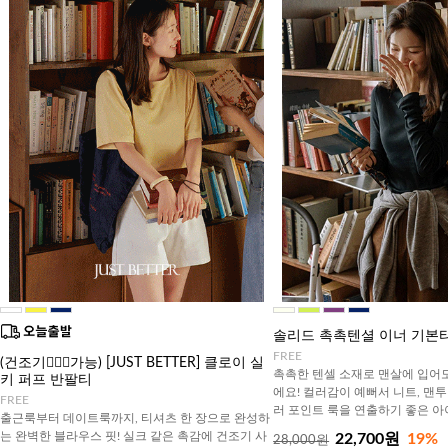
솔리드 촉촉텐셜 이너 기본
FREE
(건조기🙆🏻‍♀️가능) [JUST BETTER] 클로이 실
촉촉한 텐셀 소재로 맨살에 입어
키 퍼프 반팔티
에요! 컬러감이 예뻐서 니트, 맨투
FREE
러 포인트 룩을 연출하기 좋은 
출근룩부터 데이트룩까지, 티셔츠 한 장으로 완성하
는 완벽한 블라우스 핏! 실크 같은 촉감에 건조기 사
22,700원
19%
28,000원