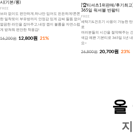
시(기본/롱)
[🏆티셔츠1위판매/후기최고][J
FREE
365일 워셔블 반팔티
브라 없이도 편안하게,하나만 입어도 든든하게!쫀쫀
FREE
한 밀착핏이 부유방까지 안정감 있게 감싸 들뜸 없이
세탁기&건조기 사용이 가능한 탄
깔끔한 라인을 잡아주고,내장 캡이 볼륨을 자연스럽
로
게 받쳐줘 편안한 착용감!
여러분들의 시간을 절약해주는 간
12,800원
21%
색감 예쁜 기본티로 365일 1년 
16,200원
요~
20,700원
23%
26,800원
올
지