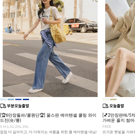
[🏆6만장돌파/쿨원단🏆] 꿀스판 에어텐셀 쿨링 와이
[💕2만장판매/5차
드진(숏/롱)
가벼운 줄지 썸
S,M,L,XL,2XL,3XL
FREE
점점 더 길어지고, 더 더워지는 여름을 위한 쿨 에어텐셀 데님!
뜨거운 햇빛을 가려주