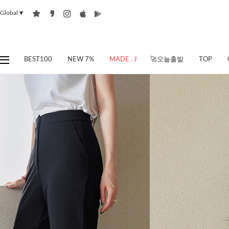
Global
▼
BEST100
NEW 7%
MADE . J
🚀오늘출발
TOP