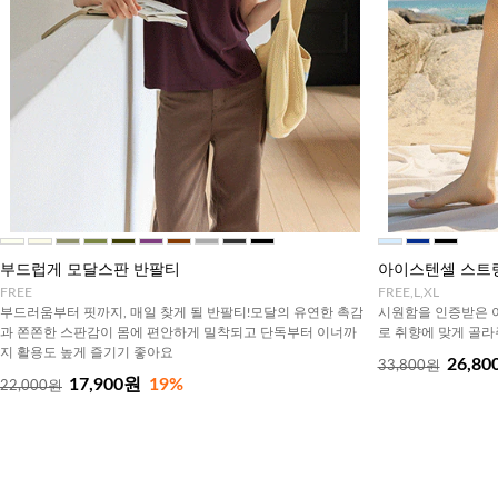
부드럽게 모달스판 반팔티
아이스텐셀 스트링
FREE
FREE,L,XL
부드러움부터 핏까지, 매일 찾게 될 반팔티!모달의 유연한 촉감
시원함을 인증받은 아
과 쫀쫀한 스판감이 몸에 편안하게 밀착되고 단독부터 이너까
로 취향에 맞게 골
지 활용도 높게 즐기기 좋아요
26,80
33,800원
17,900원
19%
22,000원