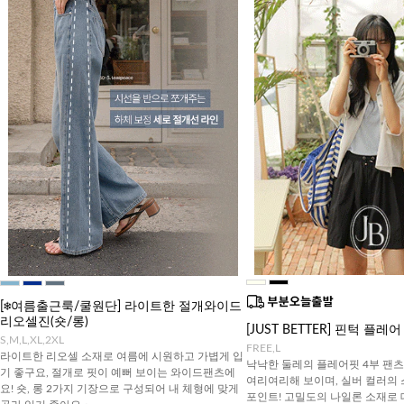
[❄️여름출근룩/쿨원단] 라이트한 절개와이드
리오셀진(숏/롱)
[JUST BETTER] 핀턱 플레
S,M,L,XL,2XL
FREE,L
라이트한 리오셀 소재로 여름에 시원하고 가볍게 입
낙낙한 둘레의 플레어핏 4부 팬
기 좋구요, 절개로 핏이 예뻐 보이는 와이드팬츠에
여리여리해 보이며, 실버 컬러의
요! 숏, 롱 2가지 기장으로 구성되어 내 체형에 맞게
포인트! 고밀도의 나일론 소재로