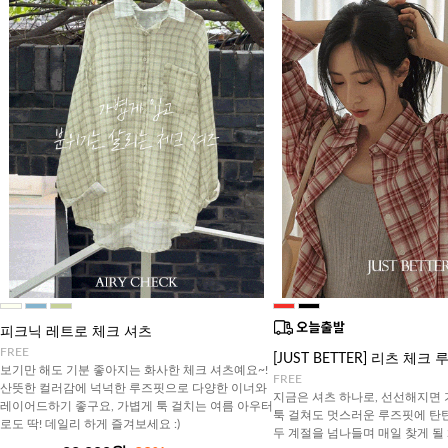
피크닉 레트로 체크 셔츠
FREE
[JUST BETTER] 리츠 체
보기만 해도 기분 좋아지는 화사한 체크 셔츠예요~!
FREE
산뜻한 컬러감에 넉넉한 루즈핏으로 다양한 이너와
지금은 셔츠 하나로, 선선해지면
레이어드하기 좋구요, 가볍게 툭 걸치는 여름 아우터
툭 걸쳐도 멋스러운 루즈핏에 탄
로도 딱! 데일리 하게 즐겨보세요 :)
두 계절을 넘나들며 매일 찾게 될 