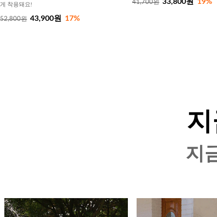
33,800원
19%
41,700원
게 착용돼요!
43,900원
17%
52,800원
지
지금