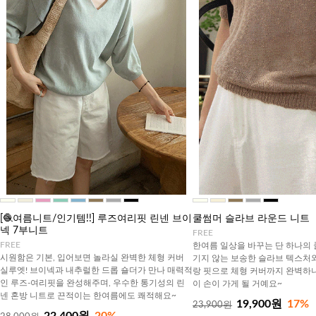
[🧶여름니트/인기템!!] 루즈여리핏 린넨 브이
쿨썸머 슬라브 라운드 니트
넥 7부니트
FREE
FREE
한여름 일상을 바꾸는 단 하나의 
시원함은 기본, 입어보면 놀라실 완벽한 체형 커버
기지 않는 보송한 슬라브 텍스처
실루엣! 브이넥과 내추럴한 드롭 숄더가 만나 매력적
랑 핏으로 체형 커버까지 완벽하니
인 루즈-여리핏을 완성해주며, 우수한 통기성의 린
이 손이 가게 될 거예요~
넨 혼방 니트로 끈적이는 한여름에도 쾌적해요~
19,900원
17%
23,900원
22,400원
20%