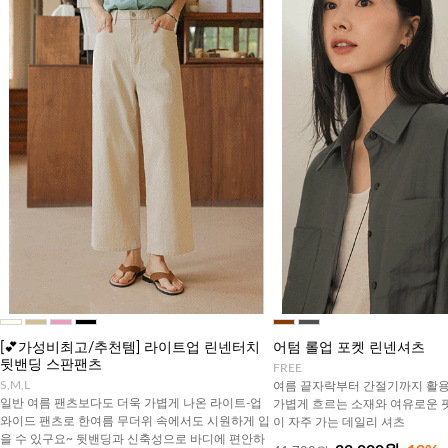
[💕가성비최고/추천템] 라이트업 린넨터치
어텀 롤업 포켓 린넨셔츠
뒷밴딩 스판팬츠
FREE
S,M,L
여름 끝자락부터 간절기까지 활용
일반 여름 팬츠보다도 더욱 가볍게 나온 라이트-업
가볍게 흐르는 소재와 여유로운 
와이드 팬츠로 한여름 무더위 속에서도 시원하게 입
이 자주 가는 데일리 셔츠
을 수 있구요~ 뒷밴딩과 신축성으로 바디에 편안하