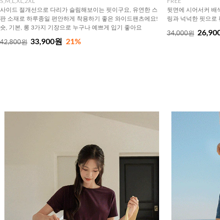
S,M,L,XL,2XL
FREE
사이드 절개선으로 다리가 슬림해보이는 핏이구요, 유연한 스
뒷면에 시어서커 배색
판 소재로 하루종일 편안하게 착용하기 좋은 와이드팬츠에요!
링과 넉넉한 핏으로 
숏, 기본, 롱 3가지 기장으로 누구나 예쁘게 입기 좋아요
26,90
34,000원
33,900원
21%
42,800원