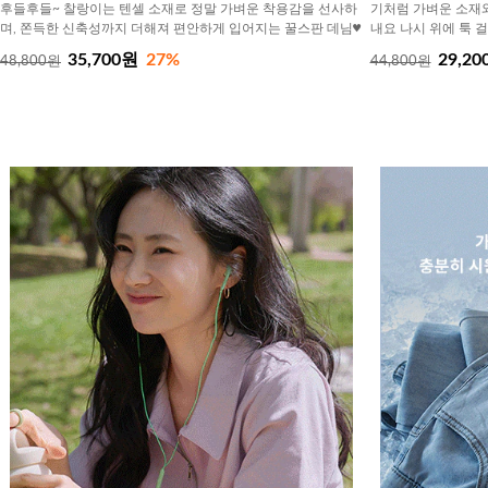
후들후들~ 찰랑이는 텐셀 소재로 정말 가벼운 착용감을 선사하
기처럼 가벼운 소재
며, 쫀득한 신축성까지 더해져 편안하게 입어지는 꿀스판 데님♥
내요 나시 위에 툭 
35,700원
27%
29,20
48,800원
44,800원