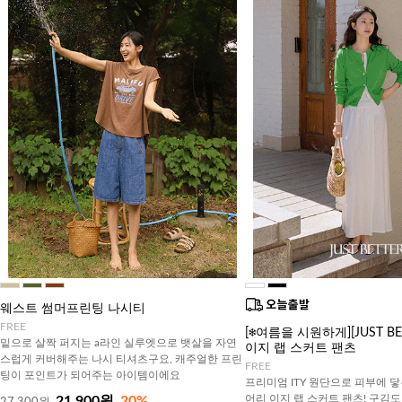
웨스트 썸머프린팅 나시티
FREE
[❄️여름을 시원하게][JUST B
밑으로 살짝 퍼지는 a라인 실루엣으로 뱃살을 자연
이지 랩 스커트 팬츠
스럽게 커버해주는 나시 티셔츠구요, 캐주얼한 프린
FREE
팅이 포인트가 되어주는 아이템이에요
프리미엄 ITY 원단으로 피부에 닿
어리 이지 랩 스커트 팬츠! 구김
21,900원
20%