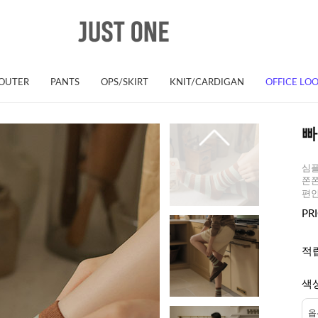
OUTER
PANTS
OPS/SKIRT
KNIT/CARDIGAN
OFFICE LO
빠
심플
쫀쫀
편
PR
적
색