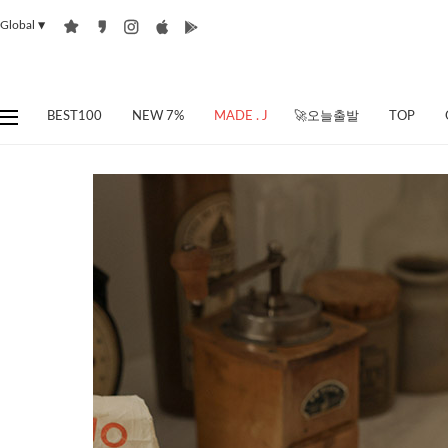
Global
▼
BEST100
NEW 7%
MADE . J
🚀오늘출발
TOP