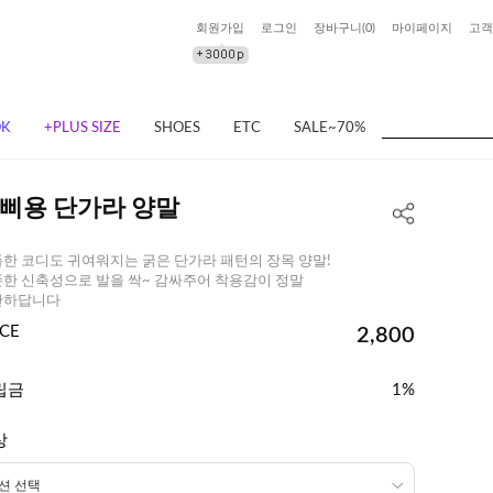
회원가입
로그인
장바구니(
0
)
마이페이지
고객
OK
+PLUS SIZE
SHOES
ETC
SALE~70%
삐용 단가라 양말
한 코디도 귀여워지는 굵은 단가라 패턴의 장목 양말!
한 신축성으로 발을 싹~ 감싸주어 착용감이 정말
안하답니다
ICE
2,800
립금
1%
상