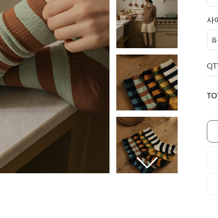
사
QT
TO