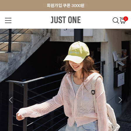
앱 다운로드 10% 할인쿠폰
앱 다운로드 10% 할인쿠폰
회원가입 쿠폰 3000원
0
NEW 7%
BEST
오늘출발
MADE . J
상의
팬츠
아우