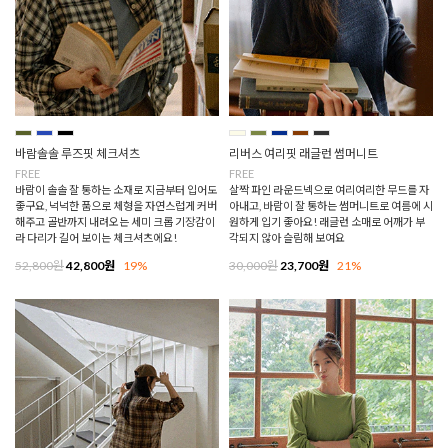
바람솔솔 루즈핏 체크셔츠
리버스 여리핏 래글런 썸머니트
FREE
FREE
바람이 솔솔 잘 통하는 소재로 지금부터 입어도
살짝 파인 라운드넥으로 여리여리한 무드를 자
좋구요, 넉넉한 품으로 체형을 자연스럽게 커버
아내고, 바람이 잘 통하는 썸머니트로 여름에 시
해주고 골반까지 내려오는 세미 크롭 기장감이
원하게 입기 좋아요! 래글런 소매로 어깨가 부
라 다리가 길어 보이는 체크셔츠에요!
각되지 않아 슬림해 보여요
52,800원
42,800원
19%
30,000원
23,700원
21%