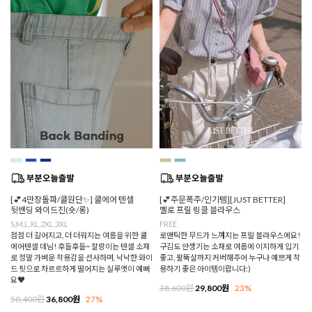
[💕4만장돌파/쿨원단✨] 쿨에어 텐셀
[💕주문폭주/인기템][JUST BETTER]
뒷밴딩 와이드진(숏/롱)
멜로 프릴 링클 블라우스
S,M,L,XL,2XL,3XL
FREE
점점 더 길어지고, 더 더워지는 여름을 위한 쿨
로맨틱한 무드가 느껴지는 프릴 블라우스에요!
에어텐셀 데님! 후들후들~ 찰랑이는 텐셀 소재
구김도 안생기는 소재로 여름에 이지하게 입기
로 정말 가벼운 착용감을 선사하며, 낙낙한 와이
좋고, 팔뚝살까지 커버해주어 누구나 예쁘게 착
드 핏으로 차르르하게 떨어지는 실루엣이 예뻐
용하기 좋은 아이템이랍니다:)
요♥
38,600원
29,800원
23%
50,400원
36,800원
27%