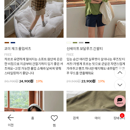
코미 체크 롤업셔츠
선세이프 모달루즈 긴팔티
FREE
FREE
차르르 유연하게 떨어지는 소프트 원단에 은은
입는 순간 여리한 실루엣이 살아나는 루즈핏 티
한 비침으로 지금부터 간절기까지 입기 좋은 셔
셔츠!가볍게 흐르는 핏으로 군살은 자연스럽게
츠에요~고정 가능한 롤업 소매라 날씨에 맞춰
가려주고 팬츠 하나만 매치해도 내추럴한 꾸안
스타일링하기 좋답니다
꾸 무드를 연출해줘요
30,700원
24,900원
19%
29,500원
23,900원
19%
0
홈
검색
마이
장바구니
이전
찜