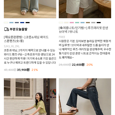
[🧶여름니트/인기템!!] 루즈여리핏 린넨
브이넥 7부니트
[재오픈완판템✨] 코튼&데님 와이드
FREE
스판팬츠(숏/롱)
시원함은 기본, 입어보면 놀라실 완벽한 체형 커
버 실루엣! 브이넥과 내추럴한 드롭 숄더가 만
S,M,L,XL,2XL
나 매력적인 루즈-여리핏을 완성해주며, 우수한
코튼과 데님, 2가지의 매력으로 만나볼 수 있는
통기성의 린넨 혼방 니트로 끈적이는 한여름에
와이드 팬츠구요~ 신축성과 히든 밴딩으로 24
도 쾌적해요~
시간 편안하게 착용! 거기에 숏&롱 기장 옵션으
로 누구나 예쁘고 트렌디하게 입을 수 있답니다
28,000원
22,400원
20%
45,400원
35,900원
21%