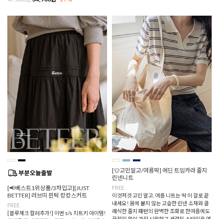
[👕고민말고/여름딱] 에딘 트임카라 줄지
린넨니트
[📢베스트1위상품/3차입고][JUST
FREE
BETTER] 러브미 핀턱 캉캉스커트
이것저것 고민 말고, 여름 니트는 딱 이 걸로 끝
내세요! 몸에 붙지 않는 고슬한 린넨 소재와 클
FREE
래식한 줄지 패턴의 완벽한 조화로 한여름에도
[블루체크 컬러추가!] 이번 s/s 치트키 아이템!
끈적임 없이 가장 시원하고 세련된 스타일을 연