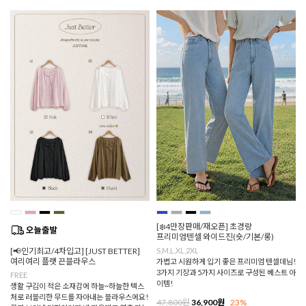
[❄️4만장판매/재오픈] 초경량
프리미엄텐셀 와이드진(숏/기본/롱)
[📢인기최고/4차입고] [JUST BETTER]
S,M,L,XL,2XL
여리여리 플랫 끈블라우스
가볍고 시원하게 입기 좋은 프리미엄 텐셀데님!
3가지 기장과 5가지 사이즈로 구성된 베스트 아
FREE
이템!
생활 구김이 적은 소재감에 하늘~하늘한 텍스
처로 러블리한 무드를 자아내는 블라우스에요!
47,800원
36,900원
23%