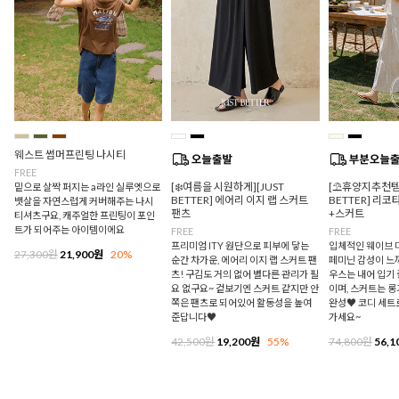
웨스트 썸머프린팅 나시티
FREE
[❄️여름을 시원하게][JUST
[⛱️휴양지추천템/
밑으로 살짝 퍼지는 a라인 실루엣으로
BETTER] 에어리 이지 랩 스커트
BETTER] 리
뱃살을 자연스럽게 커버해주는 나시
팬츠
+스커트
티셔츠구요, 캐주얼한 프린팅이 포인
트가 되어주는 아이템이에요
FREE
FREE
프리미엄 ITY 원단으로 피부에 닿는
입체적인 웨이브 
27,300원
21,900원
20%
순간 차가운, 에어리 이지 랩 스커트 팬
페미닌 감성이 느
츠! 구김도 거의 없어 별다른 관리가 필
우스는 내어 입기
요 없구요~ 겉보기엔 스커트 같지만 안
이며, 스커트는 
쪽은 팬츠로 되어있어 활동성을 높여
완성♥ 코디 세트
준답니다♥
가세요~
42,500원
19,200원
55%
74,800원
56,1