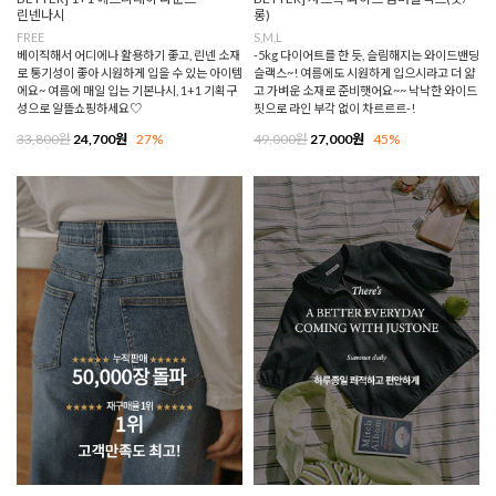
린넨나시
롱)
FREE
S,M,L
베이직해서 어디에나 활용하기 좋고, 린넨 소재
-5kg 다이어트를 한 듯, 슬림해지는 와이드밴딩
로 통기성이 좋아 시원하게 입을 수 있는 아이템
슬랙스~! 여름에도 시원하게 입으시라고 더 얇
에요~ 여름에 매일 입는 기본나시, 1+1 기획구
고 가벼운 소재로 준비햇어요~~ 낙낙한 와이드
성으로 알뜰쇼핑하세요♡
핏으로 라인 부각 없이 차르르르-!
33,800원
24,700원
27%
49,000원
27,000원
45%