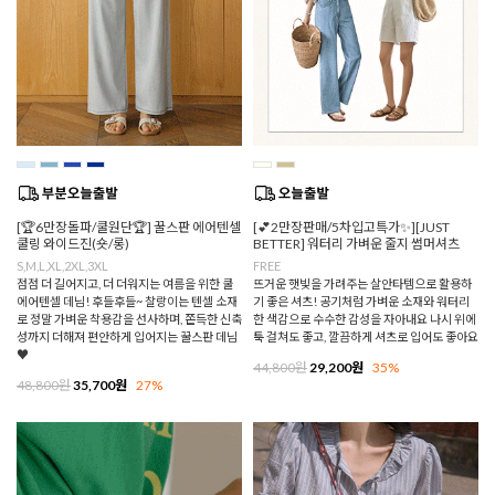
[🏆6만장돌파/쿨원단🏆] 꿀스판 에어텐셀
[💕2만장판매/5차입고특가✨][JUST
쿨링 와이드진(숏/롱)
BETTER] 워터리 가벼운 줄지 썸머셔츠
S,M,L,XL,2XL,3XL
FREE
점점 더 길어지고, 더 더워지는 여름을 위한 쿨
뜨거운 햇빛을 가려주는 살안타템으로 활용하
에어텐셀 데님! 후들후들~ 찰랑이는 텐셀 소재
기 좋은 셔츠! 공기처럼 가벼운 소재와 워터리
로 정말 가벼운 착용감을 선사하며, 쫀득한 신축
한 색감으로 수수한 감성을 자아내요 나시 위에
성까지 더해져 편안하게 입어지는 꿀스판 데님
툭 걸쳐도 좋고, 깔끔하게 셔츠로 입어도 좋아요
♥
44,800원
29,200원
35%
48,800원
35,700원
27%