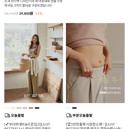
끈과 브이넥 디자인이라 내 마음대로 연출 가능
하구요, 3가지 컬러로 구성되었답니다
38,700원
29,800원
23%
[💕무더위대비❄️시즌입고][JUST
[🏆3만장돌파 시원한소재✨][JUST
BETTER] 1+1 에브리데이 라운드
BETTER] 차르륵 와이드 썸머슬랙스(숏/