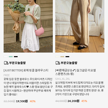
[JUST BETTER] 로제 링클 블라우스티
[📢판매급상승💕] 실크같은 리오셀
스판팬츠(숏/롱)
FREE
S,M,L,XL,2XL
갖춰 입은 듯한 블라우스 무드와 티셔츠 디자인
실크처럼 피부에 부드럽게 다가오는 리오셀 팬
이 만나 데일리하면서도 러블리한 스타일링 가
츠에요, 유연한 스판으로 편안하고, 다리가 길어
능한 제작 블라우스티♥ 스판 엠보 원단으로 구
보이는 핏이라 입기만 하면 인생핏 완성! 숏, 롱
김 없이 시원하고~ 편안하여 꾸안꾸로 예쁘게
2가지 기장으로 구성되었답니다
입기 좋아요!
44,000원
24,200원
45%
32,500원
19,500원
40%