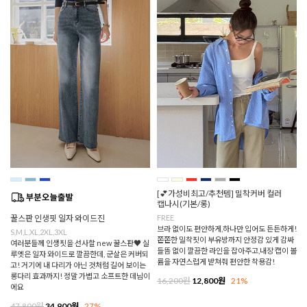
[💕가성비최고/추천템] 밀착커버 컬러
캡나시(기본/롱)
꿀스판 인생핏 일자 와이드진
FREE
브라 없이도 편안하게,하나만 입어도 든든하게!
S,M,L,XL,2XL,3XL
쫀쫀한 밀착핏이 부유방까지 안정감 있게 감싸
여러분들께 인생핏을 선사할 new 꿀스판♥ 실
들뜸 없이 깔끔한 라인을 잡아주고,내장 캡이 볼
루엣은 일자 와이드로 깔끔한데, 군살은 커버되
륨을 자연스럽게 받쳐줘 편안한 착용감!
고! 거기에 내 다리가 아닌 것처럼 길어 보이는
롱다리 효과까지! 정말 가볍고 소프트한 데님이
16,200원
12,800원
21%
에요
47,800원
34,900원
27%