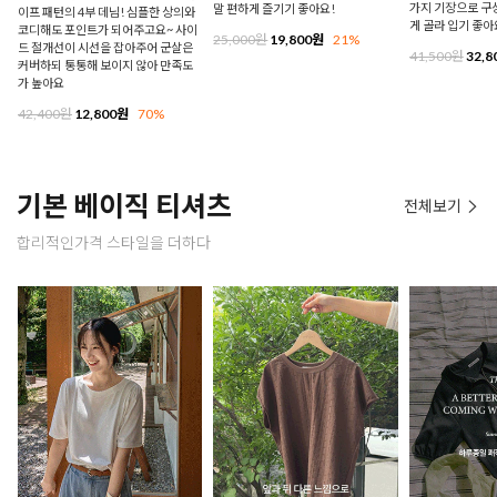
가지 기장으로 구
말 편하게 즐기기 좋아요!
이프 패턴의 4부 데님! 심플한 상의와
게 골라 입기 좋아
코디해도 포인트가 되어주고요~ 사이
25,000원
19,800원
21%
드 절개선이 시선을 잡아주어 군살은
41,500원
32,8
커버하되 통통해 보이지 않아 만족도
가 높아요
42,400원
12,800원
70%
기본 베이직 티셔츠
전체보기
합리적인가격 스타일을 더하다