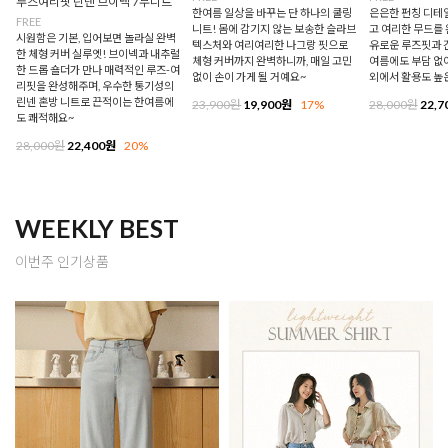
루즈여리핏 린넨 브이넥 7부니트
한여름 일상을 바꾸는 단 하나의 쿨링
은은한 펀칭 디테
FREE
니트! 몸에 감기지 않는 보송한 슬라브
고 여리한 무드를 
시원함은 기본, 입어보면 놀라실 완벽
텍스처와 여리여리한 나그랑 핏으로
유로운 루즈핏과 
한 체형 커버 실루엣! 브이넥과 내추럴
체형 커버까지 완벽하니까, 매일 고민
여름에도 부담 없이
한 드롭 숄더가 만나 매력적인 루즈-여
없이 손이 가게 될 거예요~
외에서 활용도 높
리핏을 완성해주며, 우수한 통기성의
린넨 혼방 니트로 끈적이는 한여름에
23,900원
19,900원
17%
28,000원
22,7
도 쾌적해요~
28,000원
22,400원
20%
WEEKLY BEST
이번주 인기상품