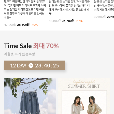
팬츠가 여름버전인 리오셀로 돌아왔어
랑이는 텐셀 소재로 정말 가벼운 착용
는 텐셀 소재로 
요! 입기만 해도 다이어트 효과가 느껴
감을 선사하며, 쫀득한 신축성까지 더
선사하며, 산뜻한 
지는 절개선 와이드진으로 이번 여름
해져 편안하게 입어지는 꿀스판 데님
더욱 시원하게 즐
에도 휘뚜루 마뚜루 데일리로 입어보
♥
39,800원
29,9
세요~
48,800원
35,700원
27%
47,900원
28,800원
40%
Time Sale
최대 70%
아울렛 특가 한정수량
12
DAY
23
:
40
:
21