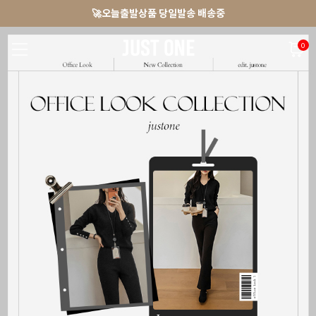
🚀오늘출발상품 당일발송 배송중
앱 다운로드 10% 할인쿠폰
회원가입 쿠폰 3000원
0
NEW 7%
BEST
🚀오늘출발
MADE . J
상의
팬츠
아