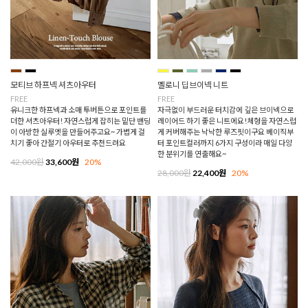
모티브 하프넥 셔츠아우터
멜로니 딥브이넥 니트
FREE
FREE
유니크한 하프넥과 소매 투버튼으로 포인트를
자극없이 부드러운 터치감에 깊은 브이넥으로
더한 셔츠아우터! 자연스럽게 잡히는 밑단 밴딩
레이어드 하기 좋은 니트에요!체형을 자연스럽
이 아방한 실루엣을 만들어주고요~ 가볍게 걸
게 커버해주는 낙낙한 루즈핏이구요 베이직부
치기 좋아 간절기 아우터로 추천드려요
터 포인트컬러까지 6가지 구성이라 매일 다양
한 분위기를 연출해요~
42,000원
33,600원
20%
28,000원
22,400원
20%