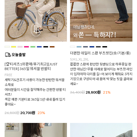
더편한 데일리 스판 부츠컷진(숏/기본/롱)
S,M,L,XL,2XL
[🏆티셔츠1위판매/후기최고][JUST
쫀쫀한 스판에 편안한 뒷밴딩으로 하루종일 편
BETTER] 365일 워셔블 반팔티
안한 데님진!무릎 아래로 떨어지는 부츠컷 라인
이 입자마자 다리를 길~어 보이게 해줘요 3가지
FREE
기장으로 구성되어 내 몸에 딱 맞는 핏을 골라보
세탁기&건조기 사용이 가능한 탄탄한 워셔블
세요~
소재로
여러분들의 시간을 절약해주는 간편한 반팔 티
36,400원
28,800원
21%
셔츠!
색감 예쁜 기본티로 365일 1년 내내 돌려 입기
좋아요~
26,800원
20,700원
23%