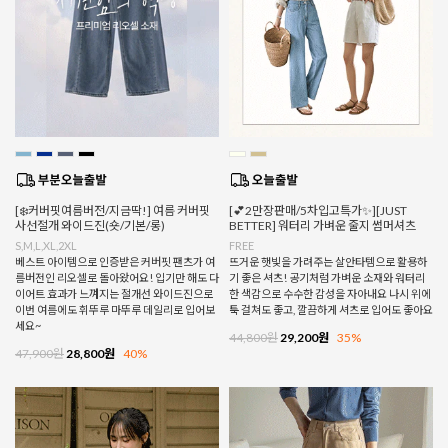
[❄️커버핏여름버전/지금딱!] 여름 커버핏
[💕2만장판매/5차입고특가✨][JUST
사선절개 와이드진(숏/기본/롱)
BETTER] 워터리 가벼운 줄지 썸머셔츠
S,M,L,XL,2XL
FREE
베스트 아이템으로 인증받은 커버핏 팬츠가 여
뜨거운 햇빛을 가려주는 살안타템으로 활용하
름버전인 리오셀로 돌아왔어요! 입기만 해도 다
기 좋은 셔츠! 공기처럼 가벼운 소재와 워터리
이어트 효과가 느껴지는 절개선 와이드진으로
한 색감으로 수수한 감성을 자아내요 나시 위에
이번 여름에도 휘뚜루 마뚜루 데일리로 입어보
툭 걸쳐도 좋고, 깔끔하게 셔츠로 입어도 좋아요
세요~
44,800원
29,200원
35%
47,900원
28,800원
40%