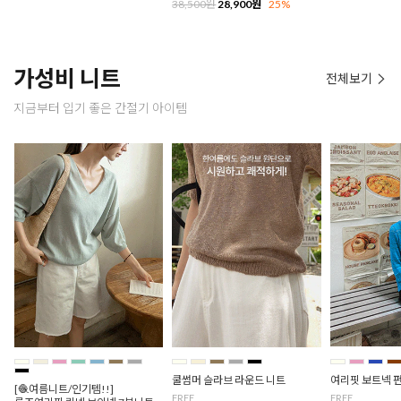
38,500원
28,900원
25%
가성비 니트
전체보기
지금부터 입기 좋은 간절기 아이템
쿨썸머 슬라브 라운드 니트
여리핏 보트넥 
[🧶여름니트/인기템!!]
FREE
FREE