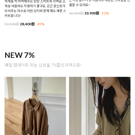
하체를 싹 커버해주는 캉캉 스커트에 가벼운 소
출할 수 있어요~
재로 여름에도 착용하기 좋구요, 은근 포인트가
되어주는 자수로 어떤 상의와 함께 해도 예쁜 스
42,800원
33,900원
21%
커트랍니다!
51,500원
28,400원
45%
NEW 7%
매일 업데이트 되는 신상을 7%할인가격으로!