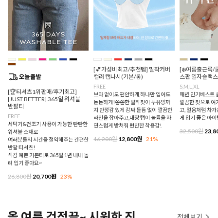
[💕가성비최고/추천템] 밀착커버
[❄️여름출근룩/
컬러 캡나시(기본/롱)
스판 일자슬랙스
FREE
S,M,L,XL
[🏆티셔츠1위판매/후기최고]
브라 없이도 편안하게,하나만 입어도
매년 인기베스트 쿨
[JUST BETTER] 365일 워셔블
든든하게!쫀쫀한 밀착핏이 부유방까
깔끔한 핏으로 여
반팔티
지 안정감 있게 감싸 들뜸 없이 깔끔한
고, 얼음처럼 차
FREE
라인을 잡아주고,내장 캡이 볼륨을 자
게 입기 좋은 아이
세탁기&건조기 사용이 가능한 탄탄한
연스럽게 받쳐줘 편안한 착용감!
32,500원
23,8
워셔블 소재로
16,200원
12,800원
21%
여러분들의 시간을 절약해주는 간편한
반팔 티셔츠!
색감 예쁜 기본티로 365일 1년 내내 돌
려 입기 좋아요~
26,800원
20,700원
23%
올 여름 걱정끝~ 시원한 진
전체보기