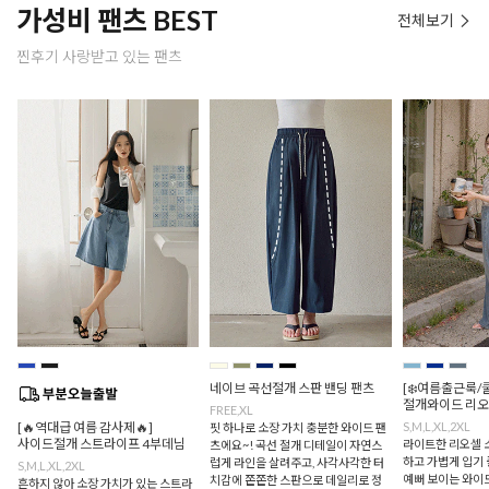
가성비 팬츠 BEST
전체보기
찐후기 사랑받고 있는 팬츠
네이브 곡선절개 스판 밴딩 팬츠
[❄️여름출근룩/
절개와이드 리오
FREE,XL
[🔥역대급 여름 감사제🔥]
S,M,L,XL,2XL
핏 하나로 소장 가치 충분한 와이드 팬
사이드절개 스트라이프 4부데님
라이트한 리오셀 
츠에요~! 곡선 절개 디테일이 자연스
하고 가볍게 입기 
럽게 라인을 살려주고, 사각사각한 터
S,M,L,XL,2XL
예뻐 보이는 와이드
치감에 쫀쫀한 스판으로 데일리로 정
흔하지 않아 소장 가치가 있는 스트라