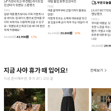
[💕가성비최고/추천템] 라이트업
어텀 롤업 포켓 린넨셔츠
린넨터치 뒷밴딩 스판팬츠
FREE
S,M,L
[JUST BETTE
여름 끝자락부터 간절기까지 활용도
밴딩팬츠
일반 여름 팬츠보다도 더욱 가볍게 나
만점!
온 라이트-업 와이드 팬츠로 한여름 무
가볍게 흐르는 소재와 여유로운 핏으
FREE,L
더위 속에서도 시원하게 입을 수 있구
로 입을수록 손이 자주 가는 데일리 셔
무더운 여름날, 
요~ 뒷밴딩과 신축성으로 바디에 편안
츠
듯한 느낌을 주는
하게 착용돼요!
팬츠! 가볍고 시
41,700원
33,800원
19%
휘뚜루 마뚜루 입
52,800원
43,900원
17%
니다
38,800원
29,9
지금 사야 휴가 때 입어요!
전체보기
지금 준비해두면, 휴가 코디 고민 끝