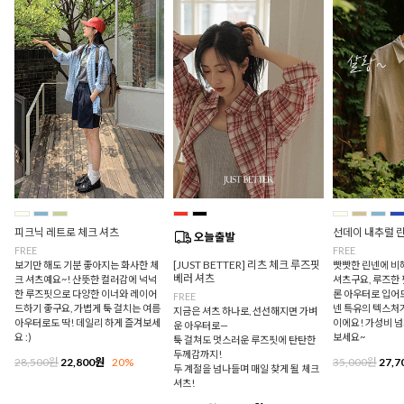
피크닉 레트로 체크 셔츠
선데이 내추럴 
FREE
FREE
[JUST BETTER] 리츠 체크 루즈핏
보기만 해도 기분 좋아지는 화사한 체
빳빳한 린넨에 비
베러 셔츠
크 셔츠예요~! 산뜻한 컬러감에 넉넉
셔츠구요, 루즈한
한 루즈핏으로 다양한 이너와 레이어
론 아우터로 입어
FREE
드하기 좋구요, 가볍게 툭 걸치는 여름
넨 특유의 텍스처
지금은 셔츠 하나로, 선선해지면 가벼
아우터로도 딱! 데일리 하게 즐겨보세
이에요! 가성비 
운 아우터로—
요 :)
보세요~
툭 걸쳐도 멋스러운 루즈핏에 탄탄한
두께감까지!
28,500원
22,800원
20%
35,000원
27,7
두 계절을 넘나들며 매일 찾게 될 체크
셔츠!