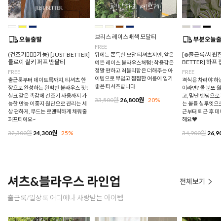
브리스 레이스배색 모달티
FREE
(건조기🙆🏻‍♀️가능) [JUST BETTER]
[❄️출근룩/시원한
뒤에는 쫀득한 모달 티셔츠지만, 앞은
클로이 실키 퍼프 반팔티
BETTER] 하프
예쁜 레이스 블라우스처럼! 착용감은
정말 편하고 러블리함은 더해주는 아
FREE
FREE
이템으로 무덥고 찝찝한 여름에 입기
출근룩부터 데이트룩까지, 티셔츠 한
격식은 차려야 하
좋은 티셔츠랍니다
장으로 완성하는 완벽한 블라우스 핏!
이라면? 쿨 분또 
실크 같은 촉감에 건조기 사용까지 가
고, 밑단 밴딩으
33,500원
26,800원
20%
능한 만능 이중지 원단으로 관리는 세
는 볼륨 실루엣으로
상 편하게, 무드는 로맨틱하게 채워줄
근부터 퇴근 후 
퍼프티예요~
해요♥
32,300원
24,300원
25%
34,900원
26,9
셔츠&블라우스 라인업
전체보기
출근룩/일상룩 어디에나 사랑받는 아이템