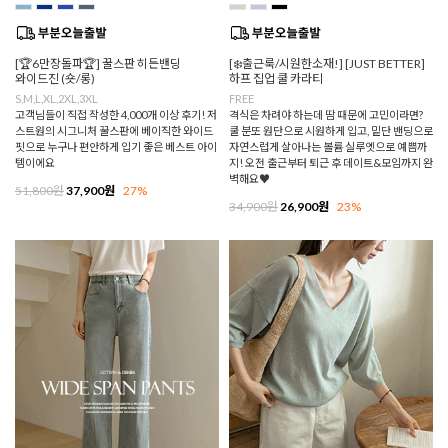
[🏆6만장돌파🏆] 꿀스판 히든밴딩
[❄️출근룩/시원한소재!] [JUST BETTER]
와이드진 (숏/롱)
하프 집업 쿨 카라티
S,M,L,XL,2XL,3XL
FREE
고객님들이 직접 작성한 4,000개 이상 후기! 저
격식은 차려야 하는데 땀 때문에 고민이라면?
스트원의 시그니처 꿀스판에 베이직한 와이드
쿨 분또 원단으로 시원하게 입고, 밑단 밴딩으로
핏으로 누구나 편안하게 입기 좋은 베스트 아이
자연스럽게 살아나는 볼륨 실루엣으로 예쁨까
템이에요
지! 오전 출근부터 퇴근 후 데이트&모임까지 완
벽해요♥
51,800원
37,900원
27%
34,900원
26,900원
23%