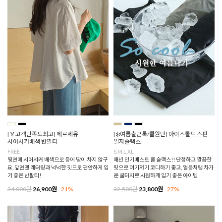
[🏅고객만족도최고] 메르세유
[❄️여름출근룩/쿨원단] 아이스콜드 스판
시어서커배색 반팔티
일자슬랙스
FREE
S,M,L,XL
뒷면에 시어서커 배색으로 등에 땀이 차지 않구
매년 인기베스트 쿨 슬랙스!! 단정하고 깔끔한
요, 앞면엔 레터링과 넉넉한 핏으로 편안하게 입
핏으로 여기저기 코디하기 좋고, 얼음처럼 차가
기 좋은 반팔티!
운 쿨터치로 시원하게 입기 좋은 아이템
34,000원
26,900원
21%
32,500원
23,800원
27%