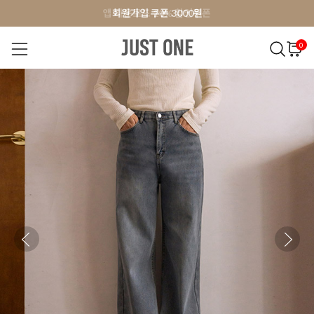
앱 다운로드 10% 할인쿠폰
앱 다운로드 10% 할인쿠폰
회원가입 쿠폰 3000원
0
NEW 7%
BEST
오늘출발
MADE . J
상의
팬츠
아우