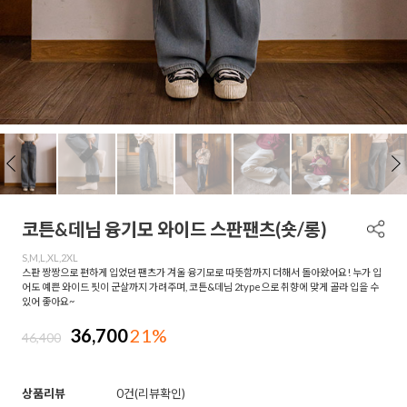
코튼&데님 융기모 와이드 스판팬츠(숏/롱)
S,M,L,XL,2XL
스판 짱짱으로 편하게 입었던 팬츠가 겨울 융기모로 따뜻함까지 더해서 돌아왔어요! 누가 입
어도 예쁜 와이드 핏이 군살까지 가려주며, 코튼&데님 2type으로 취향에 맞게 골라 입을 수
있어 좋아요~
36,700
21%
46,400
상품리뷰
0