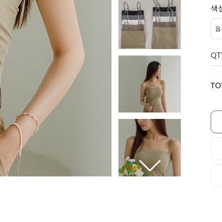
색
QT
TO