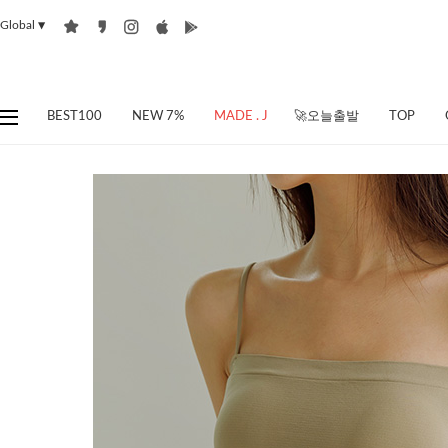
Global
▼
BEST100
NEW 7%
MADE . J
🚀오늘출발
TOP