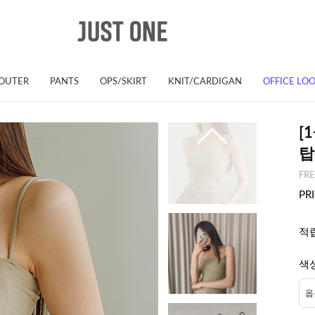
OUTER
PANTS
OPS/SKIRT
KNIT/CARDIGAN
OFFICE LO
[
탑
FR
PR
적
색