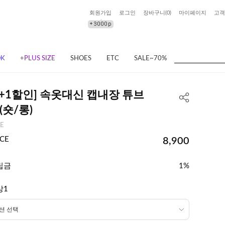
회원가입
로그인
장바구니(
0
)
마이페이지
고객
OK
+PLUS SIZE
SHOES
ETC
SALE~70%
1+1할인] 속옷대신 캡내장 튜브
(숏/롱)
EE
ICE
8,900
립금
1%
상1