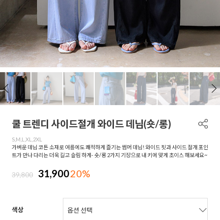
쿨 트렌디 사이드절개 와이드 데님(숏/롱)
S,M,L,XL,2XL
가벼운 데님 코튼 소재로 여름에도 쾌적하게 즐기는 썸머 데님! 와이드 핏과 사이드 절개 포인
트가 만나 다리는 더욱 길고 슬림 하게- 숏/롱 2가지 기장으로 내 키에 맞게 초이스 해보세요~
31,900
20%
39,800
색상