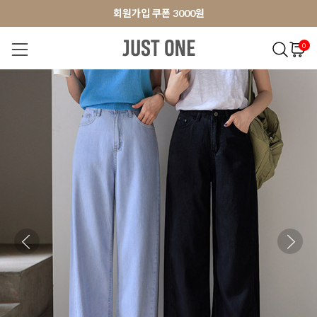
앱 다운로드 10% 할인쿠폰
앱 다운로드 10% 할인쿠폰
회원가입 쿠폰 3000원
0
NEW 7%
BEST
오늘출발
MADE . J
상의
팬츠
아우