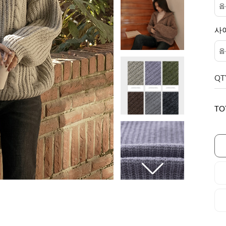
사
QT
TO