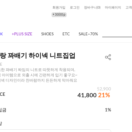
회원가입
로그인
장바구니(
0
)
마이페이지
고객
OK
+PLUS SIZE
SHOES
ETC
SALE~70%
랑 꽈배기 하이넥 니트집업
EE
한 꽈배기 짜임의 니트로 따뜻하게 착용되며,
 아이템으로 외출 시에 간편하게 입기 좋구요~
넥 디자인이라 찬바람까지 든든하게 막아줘요
52,900
ICE
41,800
21%
립금
1%
상