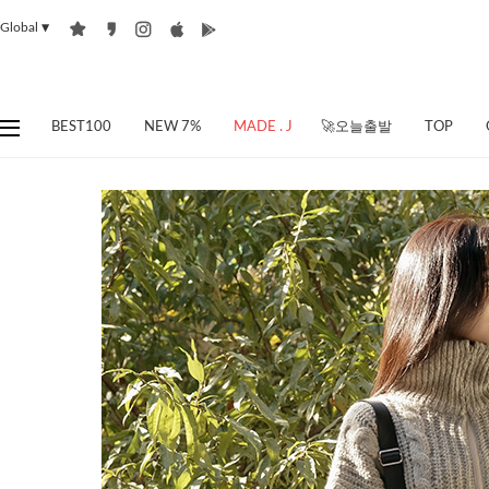
Global
▼
BEST100
NEW 7%
MADE . J
🚀오늘출발
TOP