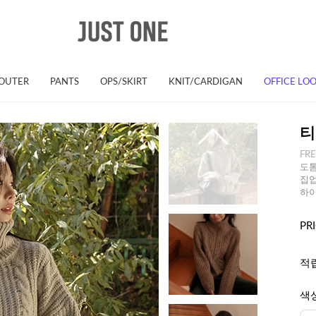
OUTER
PANTS
OPS/SKIRT
KNIT/CARDIGAN
OFFICE LO
티
FR
도톰
집업
하이
PR
적
색