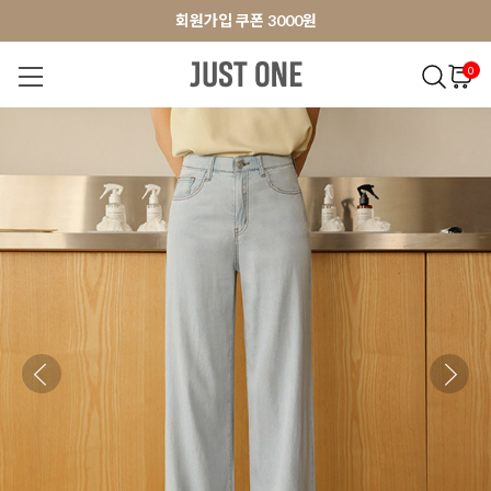
앱 다운로드 10% 할인쿠폰
앱 다운로드 10% 할인쿠폰
회원가입 쿠폰 3000원
0
NEW 7%
BEST
오늘출발
MADE . J
상의
팬츠
아우