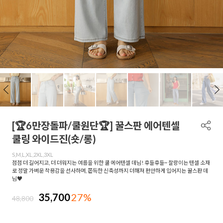
[🏆6만장돌파/쿨원단🏆] 꿀스판 에어텐셀
쿨링 와이드진(숏/롱)
S,M,L,XL,2XL,3XL
점점 더 길어지고, 더 더워지는 여름을 위한 쿨 에어텐셀 데님! 후들후들~ 찰랑이는 텐셀 소재
로 정말 가벼운 착용감을 선사하며, 쫀득한 신축성까지 더해져 편안하게 입어지는 꿀스판 데
님♥
35,700
27%
48,800