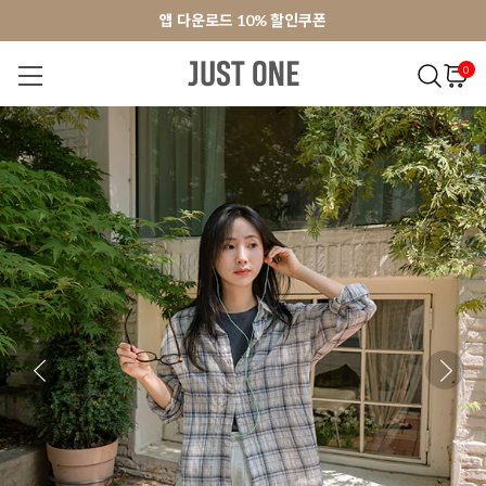
앱 다운로드 10% 할인쿠폰
앱 다운로드 10% 할인쿠폰
회원가입 쿠폰 3000원
회원가입 쿠폰 3000원
0
NEW 7%
BEST
오늘출발
MADE . J
상의
팬츠
아우