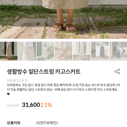
생활방수 밑단스트링 카고스커트
FREE(F1),L(F2)
장마철에도 구김 없이, 젖음 없이 하루 종일 쾌적하게! 오염 걱정 없는 바스락 방수 원단에 2가
지 핏을 연출하는 밑단 스트링의 만남~ 부해 보임 없이 낙낙하고 스포티한 카고 스커트예요
♥
31,600
21%
40,000
상품리뷰
0