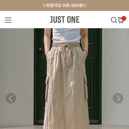
앱 다운로드 10% 할인쿠폰
앱 다운로드 10% 할인쿠폰
회원가입 쿠폰 3000원
회원가입 쿠폰 3000원
0
NEW 7%
BEST
오늘출발
MADE . J
상의
팬츠
아우