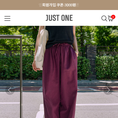
앱 다운로드 10% 할인쿠폰
앱 다운로드 10% 할인쿠폰
회원가입 쿠폰 3000원
0
NEW 7%
BEST
오늘출발
MADE . J
상의
팬츠
아우