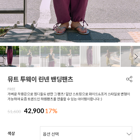
뮤트 투웨이 린넨 밴딩팬츠
FREE
가벼운 착용감으로 엠디들도 반한 그 팬츠! 밑단 스트링으로 와이드&조거 스타일로 변형이
가능하여 요즘 트렌드인 하렘팬츠를 연출할 수 있는 아이템이랍니다 :)
42,900
17%
51,600
색상