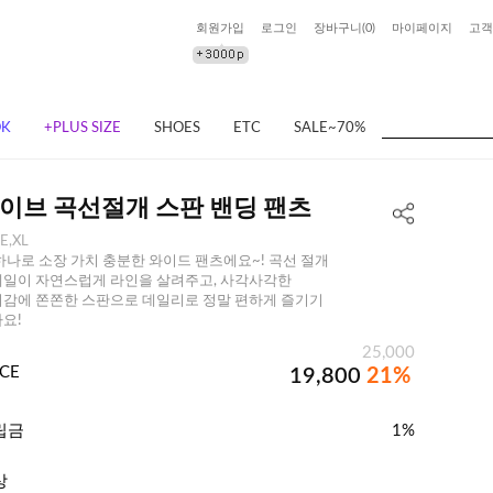
회원가입
로그인
장바구니(
0
)
마이페이지
고객
OK
+PLUS SIZE
SHOES
ETC
SALE~70%
이브 곡선절개 스판 밴딩 팬츠
E,XL
하나로 소장 가치 충분한 와이드 팬츠에요~! 곡선 절개
일이 자연스럽게 라인을 살려주고, 사각사각한
감에 쫀쫀한 스판으로 데일리로 정말 편하게 즐기기
요!
25,000
ICE
19,800
21%
립금
1%
상