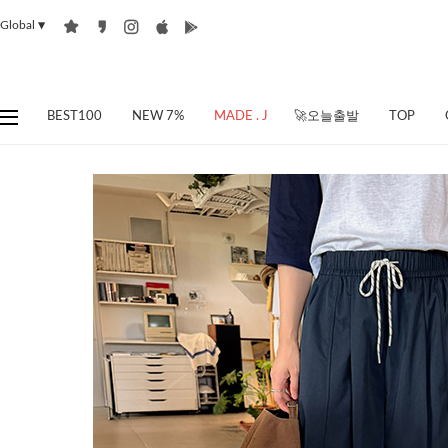
Global
▼
BEST100
NEW 7%
MADE . J
🚀오늘출발
TOP