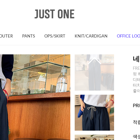
OUTER
PANTS
OPS/SKIRT
KNIT/CARDIGAN
OFFICE LO
네
FRE
핏 
디테
터치
좋아
PR
적
색