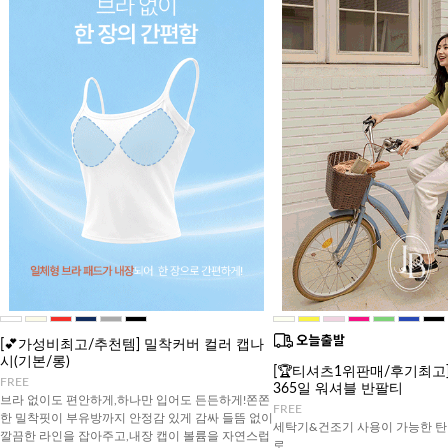
[💕가성비최고/추천템] 밀착커버 컬러 캡나
시(기본/롱)
[🏆티셔츠1위판매/후기최고][J
FREE
365일 워셔블 반팔티
브라 없이도 편안하게,하나만 입어도 든든하게!쫀쫀
FREE
한 밀착핏이 부유방까지 안정감 있게 감싸 들뜸 없이
세탁기&건조기 사용이 가능한 탄
깔끔한 라인을 잡아주고,내장 캡이 볼륨을 자연스럽
로