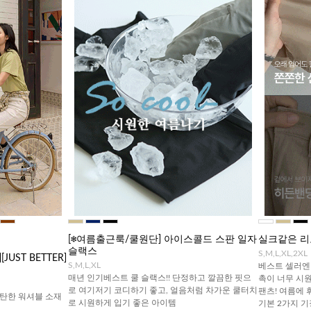
[❄️여름출근룩/쿨원단] 아이스콜드 스판 일자
실크같은 리
슬랙스
S,M,L,XL,2XL
UST BETTER]
S,M,L,XL
베스트 셀러엔 
매년 인기베스트 쿨 슬랙스!! 단정하고 깔끔한 핏으
촉이 너무 시
로 여기저기 코디하기 좋고, 얼음처럼 차가운 쿨터치
팬츠! 여름에 
탄한 워셔블 소재
로 시원하게 입기 좋은 아이템
기본 2가지 