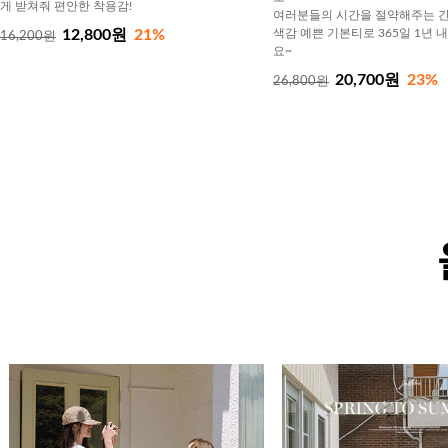
게 받쳐줘 편안한 착용감!
여러분들의 시간을 절약해주는 간
12,800원
21%
색감 예쁜 기본티로 365일 1년 
16,200원
요~
20,700원
23%
26,800원