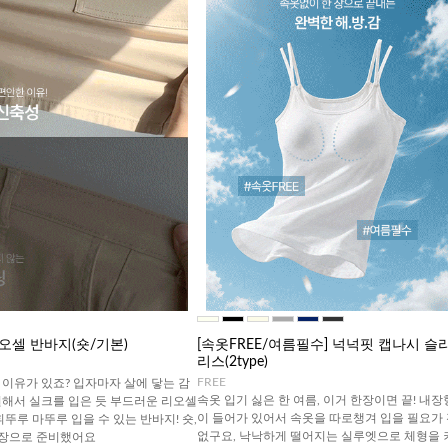
오셀 반바지(숏/기본)
[속옷FREE/여름필수] 넉넉핏 캡나시 슬
리스(2type)
FREE
이유가 있죠? 입자마자 살에 닿는 감
속옷 입기 싫은 한 여름, 이거 한장이면 끝! 내장
원해서 실크를 입은 듯 부드러운 리오셀
이 들어가 있어서 속옷을 따로챙겨 입을 필요가
휘뚜루 마뚜루 입을 수 있는 반바지! 숏,
없구요, 낙낙하게 떨어지는 실루엣으로 체형을 
기장으로 준비했어요