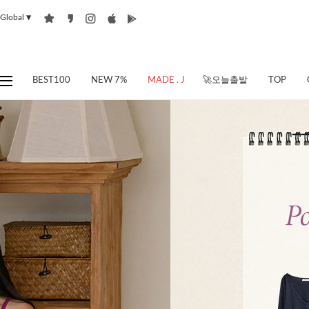
Global
▼
BEST100
NEW 7%
MADE . J
🚀오늘출발
TOP