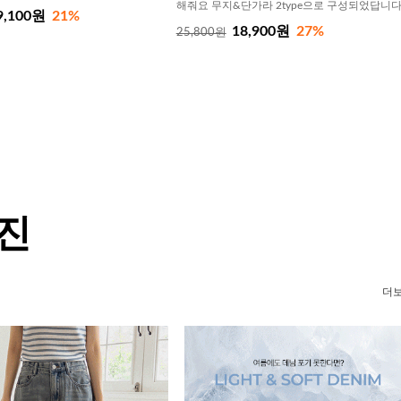
해줘요 무지&단가라 2type으로 구성되었답니
9,100원
21%
18,900원
27%
25,800원
 진
더