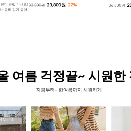
23,800원
27%
편한 반팔 티셔츠!
2
32,500원
36,800원
내내 돌려 입기 좋아
올 여름 걱정끝~ 시원한
지금부터~ 한여름까지 시원하게