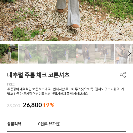
내추럴 주름 체크 코튼셔츠
FREE
주름감이 매력적인 코튼 셔츠에요~ 빈티지한 무드에 루즈핏으로 툭- 걸쳐도 멋스러워요! 가
볍고 산뜻한 두께감으로 여름부터 간절기까지 쭉 함께해보세요
26,800
19%
33,000
상품리뷰
0