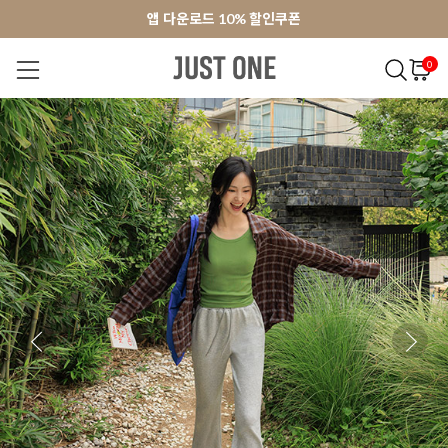
앱 다운로드 10% 할인쿠폰
앱 다운로드 10% 할인쿠폰
회원가입 쿠폰 3000원
회원가입 쿠폰 3000원
0
NEW 7%
BEST
오늘출발
MADE . J
상의
팬츠
아우