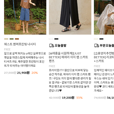
웨스트 썸머프린팅 나시티
FREE
[❄️여름을 시원하게][JUST
[⛱️휴양지추천템/
밑으로 살짝 퍼지는 a라인 실루엣으로
BETTER] 에어리 이지 랩 스커트
BETTER] 리
뱃살을 자연스럽게 커버해주는 나시
팬츠
+스커트
티셔츠구요, 캐주얼한 프린팅이 포인
트가 되어주는 아이템이에요
FREE
FREE
프리미엄 ITY 원단으로 피부에 닿는
입체적인 웨이브 
27,300원
21,900원
20%
순간 차가운, 에어리 이지 랩 스커트 팬
페미닌 감성이 느
츠! 구김도 거의 없어 별다른 관리가 필
우스는 내어 입기
요 없구요~ 겉보기엔 스커트 같지만 안
이며, 스커트는 
쪽은 팬츠로 되어있어 활동성을 높여
완성♥ 코디 세트
준답니다♥
가세요~
42,500원
19,200원
55%
74,800원
56,1