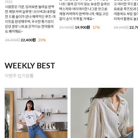
FREE
니트! 몸에 감기지 않는 보송한 슬라브
고 여리한 무드를 
시원함은 기본, 입어보면 놀라실 완벽
텍스처와 여리여리한 나그랑 핏으로
유로운 루즈핏과 
한 체형 커버 실루엣! 브이넥과 내추럴
체형 커버까지 완벽하니까, 매일 고민
여름에도 부담 없이
한 드롭 숄더가 만나 매력적인 루즈-여
없이 손이 가게 될 거예요~
외에서 활용도 높
리핏을 완성해주며, 우수한 통기성의
린넨 혼방 니트로 끈적이는 한여름에
23,900원
19,900원
17%
28,000원
22,7
도 쾌적해요~
28,000원
22,400원
20%
WEEKLY BEST
이번주 인기상품