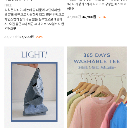
3가지 기장과 5가지 사이즈로 구성된 베스트 아
FREE
이템!
격식은 차려야 하는데 땀 때문에 고민이라면?
쿨 분또 원단으로 시원하게 입고, 밑단 밴딩으로
47,800원
36,900원
23%
자연스럽게 살아나는 볼륨 실루엣으로 예쁨까
지! 오전 출근부터 퇴근 후 데이트&모임까지 완
벽해요♥
34,900원
26,900원
23%