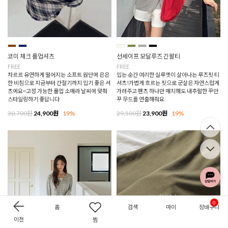
코미 체크 롤업셔츠
선세이프 모달루즈 긴팔티
FREE
FREE
차르르 유연하게 떨어지는 소프트 원단에 은은
입는 순간 여리한 실루엣이 살아나는 루즈핏 티
한 비침으로 지금부터 간절기까지 입기 좋은 셔
셔츠!가볍게 흐르는 핏으로 군살은 자연스럽게
츠에요~고정 가능한 롤업 소매라 날씨에 맞춰
가려주고 팬츠 하나만 매치해도 내추럴한 꾸안
스타일링하기 좋답니다
꾸 무드를 연출해줘요
30,700원
24,900원
19%
29,500원
23,900원
19%
0
홈
검색
마이
장바구니
이전
찜