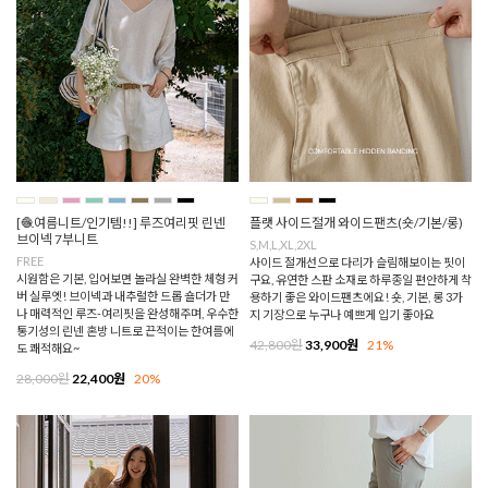
[🧶여름니트/인기템!!] 루즈여리핏 린넨
플랫 사이드절개 와이드팬츠(숏/기본/롱)
브이넥 7부니트
S,M,L,XL,2XL
FREE
사이드 절개선으로 다리가 슬림해보이는 핏이
시원함은 기본, 입어보면 놀라실 완벽한 체형 커
구요, 유연한 스판 소재로 하루종일 편안하게 착
버 실루엣! 브이넥과 내추럴한 드롭 숄더가 만
용하기 좋은 와이드팬츠에요! 숏, 기본, 롱 3가
나 매력적인 루즈-여리핏을 완성해주며, 우수한
지 기장으로 누구나 예쁘게 입기 좋아요
통기성의 린넨 혼방 니트로 끈적이는 한여름에
42,800원
33,900원
21%
도 쾌적해요~
28,000원
22,400원
20%