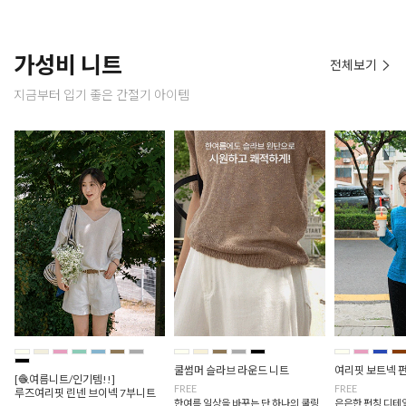
가성비 니트
전체보기
지금부터 입기 좋은 간절기 아이템
쿨썸머 슬라브 라운드 니트
여리핏 보트넥 
[🧶여름니트/인기템!!]
FREE
FREE
루즈여리핏 린넨 브이넥 7부니트
한여름 일상을 바꾸는 단 하나의 쿨링
은은한 펀칭 디테