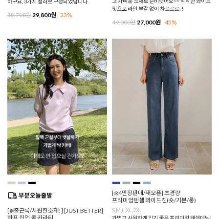
고 가벼운 소재로 준비햇어요~~ 낙낙한 와이드
하구요, 3가지 컬러로 구성되었답니다
핏으로 라인 부각 없이 차르르르-!
38,700원
29,800원
23%
49,000원
27,000원
45%
[❄️4만장판매/재오픈] 초경량
프리미엄텐셀 와이드진(숏/기본/롱)
[❄️출근룩/시원한소재!] [JUST BETTER]
S,M,L,XL,2XL
하프 집업 쿨 카라티
가볍고 시원하게 입기 좋은 프리미엄 텐셀데님!