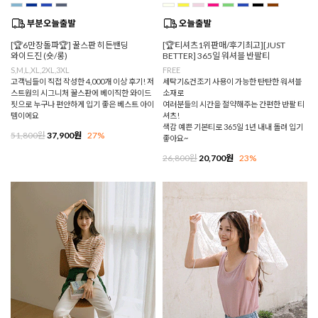
[🏆6만장돌파🏆] 꿀스판 히든밴딩
[🏆티셔츠1위판매/후기최고][JUST
와이드진 (숏/롱)
BETTER] 365일 워셔블 반팔티
S,M,L,XL,2XL,3XL
FREE
고객님들이 직접 작성한 4,000개 이상 후기! 저
세탁기&건조기 사용이 가능한 탄탄한 워셔블
스트원의 시그니처 꿀스판에 베이직한 와이드
소재로
핏으로 누구나 편안하게 입기 좋은 베스트 아이
여러분들의 시간을 절약해주는 간편한 반팔 티
템이에요
셔츠!
색감 예쁜 기본티로 365일 1년 내내 돌려 입기
51,800원
37,900원
27%
좋아요~
26,800원
20,700원
23%