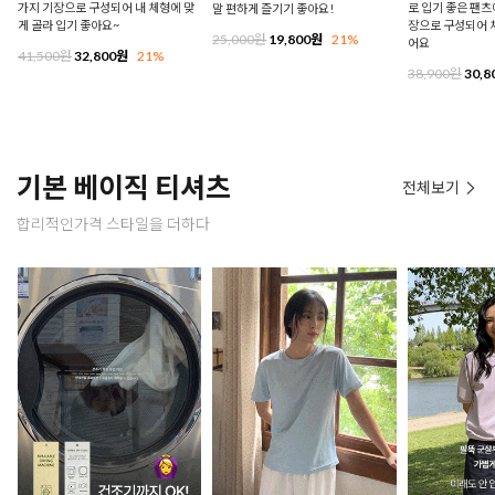
가지 기장으로 구성되어 내 체형에 맞
로 입기 좋은 팬츠에
말 편하게 즐기기 좋아요!
게 골라 입기 좋아요~
장으로 구성되어 
25,000원
19,800원
21%
어요
41,500원
32,800원
21%
38,900원
30,8
기본 베이직 티셔츠
전체보기
합리적인가격 스타일을 더하다