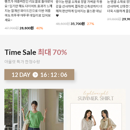
팬츠가 여름버전인 리오셀로 돌아왔어
랑이는 텐셀 소재로 정말 가벼운 착용
는 텐셀 소재로 
요! 입기만 해도 다이어트 효과가 느껴
감을 선사하며, 쫀득한 신축성까지 더
선사하며, 산뜻한 
지는 절개선 와이드진으로 이번 여름
해져 편안하게 입어지는 꿀스판 데님
더욱 시원하게 즐
에도 휘뚜루 마뚜루 데일리로 입어보
♥
39,800원
29,9
세요~
48,800원
35,700원
27%
47,900원
28,800원
40%
Time Sale
최대 70%
아울렛 특가 한정수량
12
DAY
16
:
11
:
58