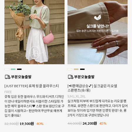
[JUST BETTER] 로제 링클 블라우스티
[📢판매급상승💕] 실크같은 리오셀
스판팬츠(숏/롱)
FREE
S,M,L,XL,2XL
갖춰 입은 듯한 블라우스 무드와 티셔츠 디자인
실크처럼 피부에 부드럽게 다가오는 리오셀 팬
이 만나 데일리하면서도 러블리한 스타일링 가
츠에요, 유연한 스판으로 편안하고, 다리가 길어
능한 제작 블라우스티♥ 스판 엠보 원단으로 구
보이는 핏이라 입기만 하면 인생핏 완성! 숏, 롱
김 없이 시원하고~ 편안하여 꾸안꾸로 예쁘게
2가지 기장으로 구성되었답니다
입기 좋아요!
44,000원
24,200원
45%
32,500원
19,500원
40%