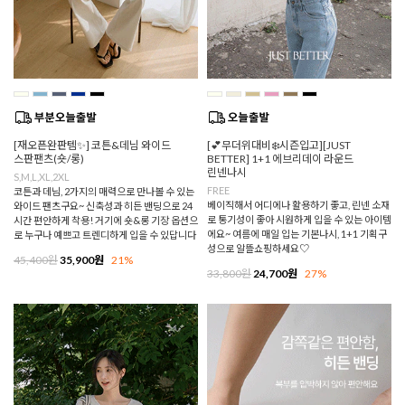
[재오픈완판템✨] 코튼&데님 와이드
[💕무더위대비❄️시즌입고][JUST
스판팬츠(숏/롱)
BETTER] 1+1 에브리데이 라운드
린넨나시
S,M,L,XL,2XL
FREE
코튼과 데님, 2가지의 매력으로 만나볼 수 있는
베이직해서 어디에나 활용하기 좋고, 린넨 소재
와이드 팬츠구요~ 신축성과 히든 밴딩으로 24
로 통기성이 좋아 시원하게 입을 수 있는 아이템
시간 편안하게 착용! 거기에 숏&롱 기장 옵션으
에요~ 여름에 매일 입는 기본나시, 1+1 기획구
로 누구나 예쁘고 트렌디하게 입을 수 있답니다
성으로 알뜰쇼핑하세요♡
45,400원
35,900원
21%
33,800원
24,700원
27%