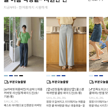
지금부터~ 한여름까지 시원하게
[❄️커버핏여름버전/지금딱!] 여름
[🏆6만장돌파/쿨원단🏆] 꿀스판
[💕만족도최고/
커버핏 사선절개 와이드진(숏/
에어텐셀 쿨링 와이드진(숏/롱)
쿨에어2 텐셀 
기본/롱)
S,M,L,XL,2XL,3XL
S,M,L,XL,2XL
S,M,L,XL,2XL
점점 더 길어지고, 더 더워지는 여름을
점점 더 더워지는 
베스트 아이템으로 인증받은 커버핏
위한 쿨 에어텐셀 데님! 후들후들~ 찰
텐셀 데님 시리즈!