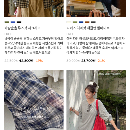
바람솔솔 루즈핏 체크셔츠
리버스 여리핏 래글런 썸머니트
FREE
FREE
바람이 솔솔 잘 통하는 소재로 지금부터 입어도
살짝 파인 라운드넥으로 여리여리한 무드를 자
좋구요, 넉넉한 품으로 체형을 자연스럽게 커버
아내고, 바람이 잘 통하는 썸머니트로 여름에 시
해주고 골반까지 내려오는 세미 크롭 기장감이
원하게 입기 좋아요! 래글런 소매로 어깨가 부
라 다리가 길어 보이는 체크셔츠에요!
각되지 않아 슬림해 보여요
52,800원
42,800원
19%
30,000원
23,700원
21%