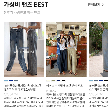
가성비 팬츠 BEST
전체보기
찐후기 사랑받고 있는 팬츠
[❄️여름출근룩/쿨원단] 라이트한
네이브 곡선절개 스판 밴딩 팬츠
[❄️여름출근룩/
절개와이드 리오셀진(숏/롱)
스티치포켓 썸머
FREE,XL
S,M,L,XL,2XL
S,M,L,XL,2XL
핏 하나로 소장 가치 충분한 와이드 팬
라이트한 리오셀 소재로 여름에 시원
시원한 썸머 데님
츠에요~! 곡선 절개 디테일이 자연스
하고 가볍게 입기 좋구요, 절개로 핏이
게 입기 좋구요,
럽게 라인을 살려주고, 사각사각한 터
예뻐 보이는 와이드팬츠에요! 숏, 롱 2
체형을 자연스럽게
치감에 쫀쫀한 스판으로 데일리로 정