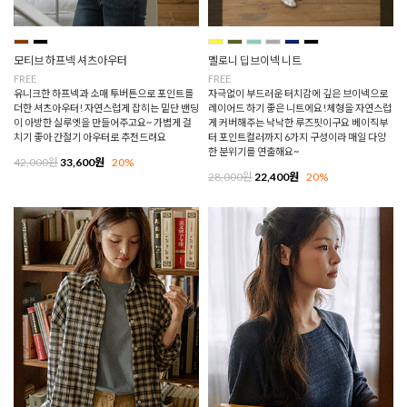
모티브 하프넥 셔츠아우터
멜로니 딥브이넥 니트
FREE
FREE
유니크한 하프넥과 소매 투버튼으로 포인트를
자극없이 부드러운 터치감에 깊은 브이넥으로
더한 셔츠아우터! 자연스럽게 잡히는 밑단 밴딩
레이어드 하기 좋은 니트에요!체형을 자연스럽
이 아방한 실루엣을 만들어주고요~ 가볍게 걸
게 커버해주는 낙낙한 루즈핏이구요 베이직부
치기 좋아 간절기 아우터로 추천드려요
터 포인트컬러까지 6가지 구성이라 매일 다양
한 분위기를 연출해요~
42,000원
33,600원
20%
28,000원
22,400원
20%