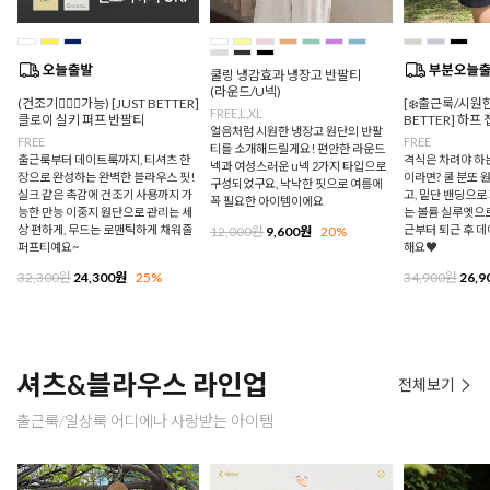
쿨링 냉감효과 냉장고 반팔티
(라운드/U넥)
(건조기🙆🏻‍♀️가능) [JUST BETTER]
[❄️출근룩/시원한
FREE,L,XL
클로이 실키 퍼프 반팔티
BETTER] 하프
얼음처럼 시원한 냉장고 원단의 반팔
FREE
FREE
티를 소개해드릴게요! 편안한 라운드
출근룩부터 데이트룩까지, 티셔츠 한
격식은 차려야 하
넥과 여성스러운 u넥 2가지 타입으로
장으로 완성하는 완벽한 블라우스 핏!
이라면? 쿨 분또 
구성되었구요, 낙낙한 핏으로 여름에
실크 같은 촉감에 건조기 사용까지 가
고, 밑단 밴딩으
꼭 필요한 아이템이에요
능한 만능 이중지 원단으로 관리는 세
는 볼륨 실루엣으로
상 편하게, 무드는 로맨틱하게 채워줄
근부터 퇴근 후 
12,000원
9,600원
20%
퍼프티예요~
해요♥
32,300원
24,300원
25%
34,900원
26,9
셔츠&블라우스 라인업
전체보기
출근룩/일상룩 어디에나 사랑받는 아이템