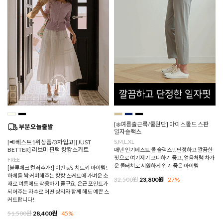
[❄️여름출근룩/쿨원단] 아이스콜드 스판
일자슬랙스
[📢베스트1위상품/3차입고][JUST
S,M,L,XL
BETTER] 러브미 핀턱 캉캉스커트
매년 인기베스트 쿨 슬랙스!! 단정하고 깔끔한
핏으로 여기저기 코디하기 좋고, 얼음처럼 차가
FREE
운 쿨터치로 시원하게 입기 좋은 아이템
[블루체크 컬러추가!] 이번 s/s 치트키 아이템!
하체를 싹 커버해주는 캉캉 스커트에 가벼운 소
32,500원
23,800원
27%
재로 여름에도 착용하기 좋구요, 은근 포인트가
되어주는 자수로 어떤 상의와 함께 해도 예쁜 스
커트랍니다!
51,500원
28,400원
45%