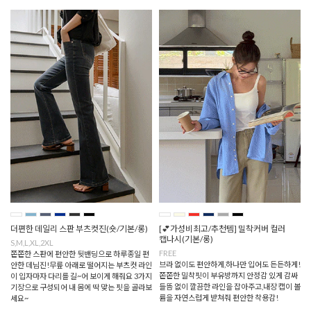
더편한 데일리 스판 부츠컷진(숏/기본/롱)
[💕가성비최고/추천템] 밀착커버 컬러
캡나시(기본/롱)
S,M,L,XL,2XL
FREE
쫀쫀한 스판에 편안한 뒷밴딩으로 하루종일 편
브라 없이도 편안하게,하나만 입어도 든든하게!
안한 데님진!무릎 아래로 떨어지는 부츠컷 라인
쫀쫀한 밀착핏이 부유방까지 안정감 있게 감싸
이 입자마자 다리를 길~어 보이게 해줘요 3가지
들뜸 없이 깔끔한 라인을 잡아주고,내장 캡이 볼
기장으로 구성되어 내 몸에 딱 맞는 핏을 골라보
륨을 자연스럽게 받쳐줘 편안한 착용감!
세요~