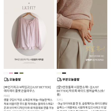
[📢인기최고/4차입고] [JUST BETTER]
[🏆3만장돌파 시원한소재✨][JUST
여리여리 플랫 끈블라우스
BETTER] 차르륵 와이드 썸머슬랙스(숏/
롱)
FREE
S,M,L
생활 구김이 적은 소재감에 하늘~하늘한 텍스
-5kg 다이어트를 한 듯, 슬림해지는 와이드밴딩
처로 러블리한 무드를 자아내는 블라우스에요!
슬랙스~! 여름에도 시원하게 입으시라고 더 얇
끈과 브이넥 디자인이라 내 마음대로 연출 가능