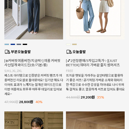
[❄️커버핏여름버전/지금딱!] 여름 커버핏
[💕2만장판매/5차입고특가✨][JUST
사선절개 와이드진(숏/기본/롱)
BETTER] 워터리 가벼운 줄지 썸머셔츠
S,M,L,XL,2XL
FREE
베스트 아이템으로 인증받은 커버핏 팬츠가 여
뜨거운 햇빛을 가려주는 살안타템으로 활용하
름버전인 리오셀로 돌아왔어요! 입기만 해도 다
기 좋은 셔츠! 공기처럼 가벼운 소재와 워터리
이어트 효과가 느껴지는 절개선 와이드진으로
한 색감으로 수수한 감성을 자아내요 나시 위에
이번 여름에도 휘뚜루 마뚜루 데일리로 입어보
툭 걸쳐도 좋고, 깔끔하게 셔츠로 입어도 좋아요
세요~
44,800원
29,200원
35%
47,900원
28,800원
40%