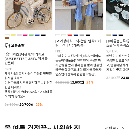
[💕가성비최고/추천템] 밀착커버
[❄️여름출근룩/
컬러 캡나시(기본/롱)
스판 일자슬랙스
FREE
S,M,L,XL
[🏆티셔츠1위판매/후기최고]
브라 없이도 편안하게,하나만 입어도
매년 인기베스트 쿨
[JUST BETTER] 365일 워셔블
든든하게!쫀쫀한 밀착핏이 부유방까
깔끔한 핏으로 여
반팔티
지 안정감 있게 감싸 들뜸 없이 깔끔한
고, 얼음처럼 차
FREE
라인을 잡아주고,내장 캡이 볼륨을 자
게 입기 좋은 아이
세탁기&건조기 사용이 가능한 탄탄한
연스럽게 받쳐줘 편안한 착용감!
32,500원
23,8
워셔블 소재로
16,200원
12,800원
21%
여러분들의 시간을 절약해주는 간편한
반팔 티셔츠!
색감 예쁜 기본티로 365일 1년 내내 돌
려 입기 좋아요~
26,800원
20,700원
23%
올 여름 걱정끝~ 시원한 진
전체보기