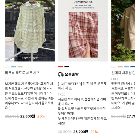
피크닉 레트로 체크 셔츠
선데이 내추럴 
FREE
FREE
[JUST BETTER] 리츠 체크 루즈핏
보기만 해도 기분 좋아지는 화사한 체
빳빳한 린넨에 비
베러 셔츠
크 셔츠예요~! 산뜻한 컬러감에 넉넉
셔츠구요, 루즈한
한 루즈핏으로 다양한 이너와 레이어
론 아우터로 입어
FREE
드하기 좋구요, 가볍게 툭 걸치는 여름
넨 특유의 텍스처
지금은 셔츠 하나로, 선선해지면 가벼
아우터로도 딱! 데일리 하게 즐겨보세
이에요! 가성비 
운 아우터로—
요 :)
보세요~
툭 걸쳐도 멋스러운 루즈핏에 탄탄한
두께감까지!
28,500원
22,800원
20%
35,000원
27,7
두 계절을 넘나들며 매일 찾게 될 체크
셔츠!
38,500원
28,900원
25%