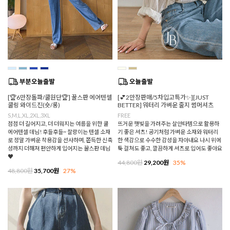
[🏆6만장돌파/쿨원단🏆] 꿀스판 에어텐셀
[💕2만장판매/5차입고특가✨][JUST
쿨링 와이드진(숏/롱)
BETTER] 워터리 가벼운 줄지 썸머셔츠
S,M,L,XL,2XL,3XL
FREE
점점 더 길어지고, 더 더워지는 여름을 위한 쿨
뜨거운 햇빛을 가려주는 살안타템으로 활용하
에어텐셀 데님! 후들후들~ 찰랑이는 텐셀 소재
기 좋은 셔츠! 공기처럼 가벼운 소재와 워터리
로 정말 가벼운 착용감을 선사하며, 쫀득한 신축
한 색감으로 수수한 감성을 자아내요 나시 위에
성까지 더해져 편안하게 입어지는 꿀스판 데님
툭 걸쳐도 좋고, 깔끔하게 셔츠로 입어도 좋아요
♥
44,800원
29,200원
35%
48,800원
35,700원
27%