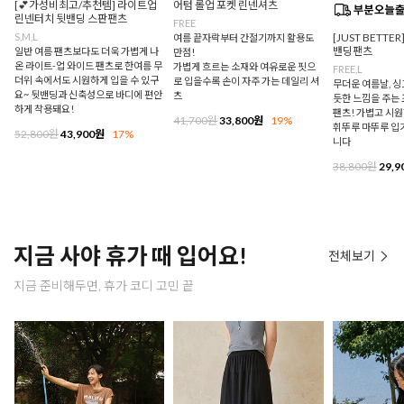
[💕가성비최고/추천템] 라이트업
어텀 롤업 포켓 린넨셔츠
린넨터치 뒷밴딩 스판팬츠
FREE
S,M,L
[JUST BETTE
여름 끝자락부터 간절기까지 활용도
밴딩팬츠
일반 여름 팬츠보다도 더욱 가볍게 나
만점!
온 라이트-업 와이드 팬츠로 한여름 무
가볍게 흐르는 소재와 여유로운 핏으
FREE,L
더위 속에서도 시원하게 입을 수 있구
로 입을수록 손이 자주 가는 데일리 셔
무더운 여름날, 
요~ 뒷밴딩과 신축성으로 바디에 편안
츠
듯한 느낌을 주는
하게 착용돼요!
팬츠! 가볍고 시
41,700원
33,800원
19%
휘뚜루 마뚜루 입
52,800원
43,900원
17%
니다
38,800원
29,9
지금 사야 휴가 때 입어요!
전체보기
지금 준비해두면, 휴가 코디 고민 끝