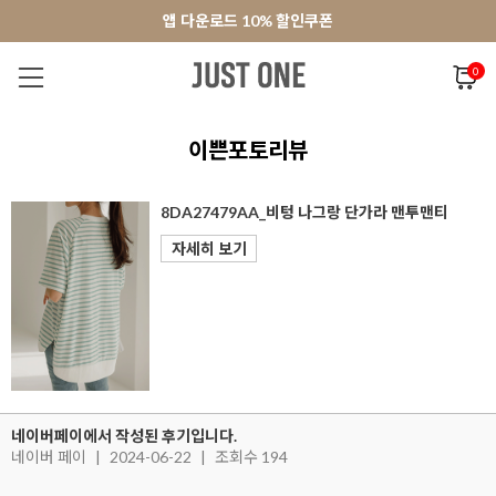
앱 다운로드 10% 할인쿠폰
앱 다운로드 10% 할인쿠폰
회원가입 쿠폰 3000원
0
NEW 7%
BEST
오늘출발
MADE . J
상의
팬츠
아우
이쁜포토리뷰
8DA27479AA_비텅 나그랑 단가라 맨투맨티
자세히 보기
네이버페이에서 작성된 후기입니다.
네이버 페이
|
2024-06-22
|
조회수 194