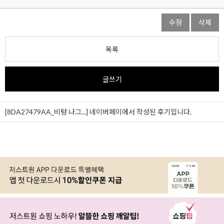
수정
삭제
목록
글쓰기
[8DA27479AA_비텅 나그...]
네이버페이에서 작성된 후기입니다.