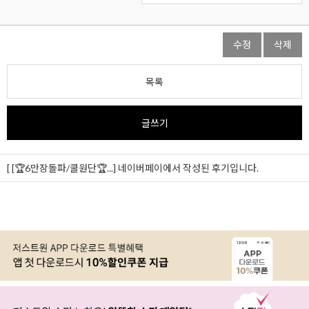
수정
삭제
목록
글쓰기
[ [🏆6만장돌파/쿨원단🏆...]
네이버페이에서 작성된 후기입니다.