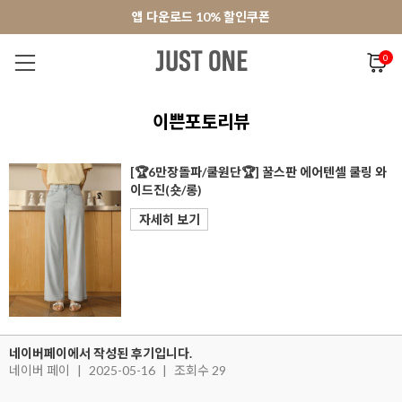
앱 다운로드 10% 할인쿠폰
앱 다운로드 10% 할인쿠폰
회원가입 쿠폰 3000원
0
NEW 7%
BEST
오늘출발
MADE . J
상의
팬츠
아우
이쁜포토리뷰
[🏆6만장돌파/쿨원단🏆] 꿀스판 에어텐셀 쿨링 와
이드진(숏/롱)
자세히 보기
네이버페이에서 작성된 후기입니다.
네이버 페이
|
2025-05-16
|
조회수 29