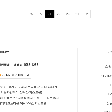
<<
<
>>
21
22
23
24
IVERY
B
 대한통운 고객센터 1588-1255
쇼핑
REVIE
주소 : 경기도 구리시 토평동 613-13 CJ대한
 서울자양우리 집배점(저스트원)
E
배 반품주소 : 서울특별시 노원구 노원로15길
 하계테크노타운 B동 404호 저스트원
상