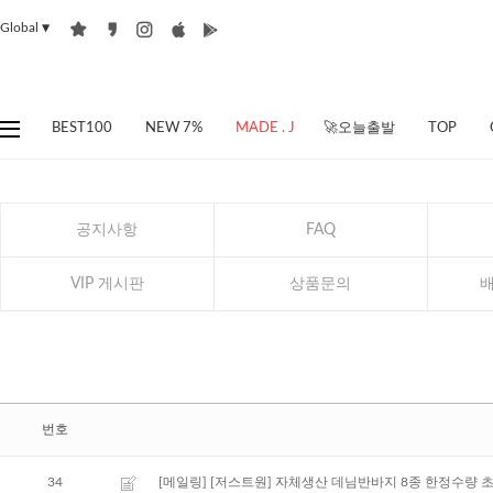
Global
▼
BEST100
NEW 7%
MADE . J
🚀오늘출발
TOP
공지사항
FAQ
VIP 게시판
상품문의
번호
34
[메일링] [저스트원] 자체생산 데님반바지 8종 한정수량 초특