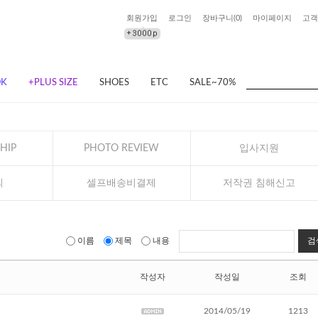
회원가입
로그인
장바구니(
0
)
마이페이지
고객
OK
+PLUS SIZE
SHOES
ETC
SALE~70%
HIP
PHOTO REVIEW
입사지원
의
셀프배송비결제
저작권 침해신고
이름
제목
내용
검
작성자
작성일
조회
2014/05/19
1213