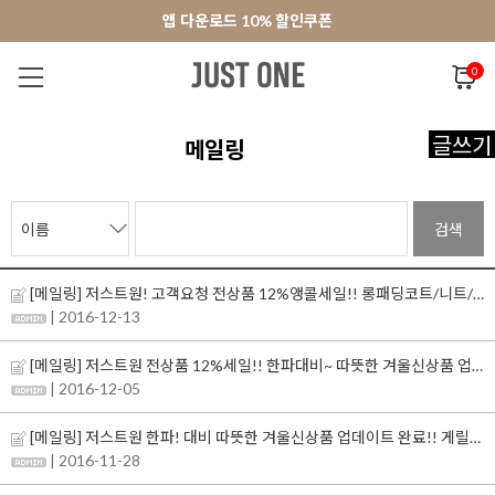
앱 다운로드 10% 할인쿠폰
앱 다운로드 10% 할인쿠폰
회원가입 쿠폰 3000원
0
NEW 7%
BEST
오늘출발
MADE . J
상의
팬츠
아우
글쓰기
메일링
검색
[메일링] 저스트원! 고객요청 전상품 12%앵콜세일!! 롱패딩코트/니트/겨울아이템 업데이트!
| 2016-12-13
[메일링] 저스트원 전상품 12%세일!! 한파대비~ 따뜻한 겨울신상품 업데이트 완료!!
| 2016-12-05
[메일링] 저스트원 한파! 대비 따뜻한 겨울신상품 업데이트 완료!! 게릴라타임세일 OPEN!!
| 2016-11-28