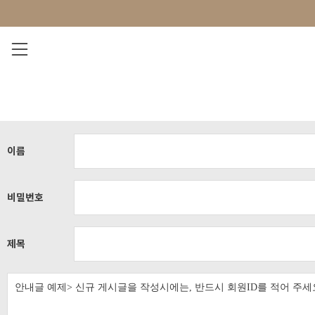
NEW 7%
BEST
오늘출발
MADE . J
상의
팬츠
아우
이름
비밀번호
제목