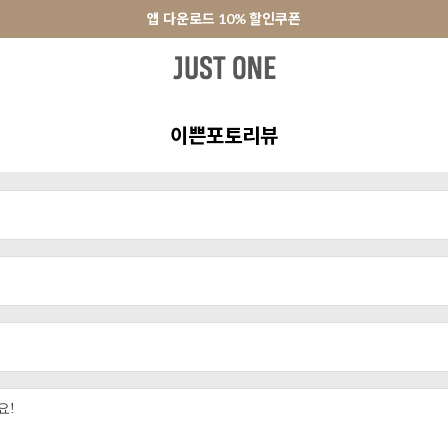
앱 다운로드 10% 할인쿠폰
앱 다운로드 10% 할인쿠폰
회원가입 쿠폰 3000원
터
원피스&스커트
오피스룩
+PLUS SIZE
신발
액세서리
이쁜포토리뷰