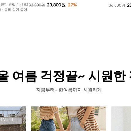
23,800원
27%
편한 반팔 티셔츠!
2
32,500원
36,800원
내내 돌려 입기 좋아
올 여름 걱정끝~ 시원한
지금부터~ 한여름까지 시원하게