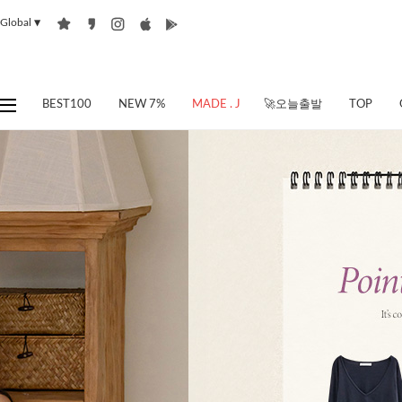
Global
▼
BEST100
NEW 7%
MADE . J
🚀오늘출발
TOP