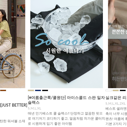
[❄️여름출근룩/쿨원단] 아이스콜드 스판 일자
실크같은 리
슬랙스
S,M,L,XL,2XL
UST BETTER]
S,M,L,XL
베스트 셀러엔 
매년 인기베스트 쿨 슬랙스!! 단정하고 깔끔한 핏으
촉이 너무 시
로 여기저기 코디하기 좋고, 얼음처럼 차가운 쿨터치
팬츠! 여름에 
탄한 워셔블 소재
로 시원하게 입기 좋은 아이템
기본 2가지 