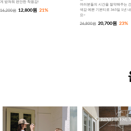
게 받쳐줘 편안한 착용감!
여러분들의 시간을 절약해주는 간
12,800원
21%
색감 예쁜 기본티로 365일 1년 
16,200원
요~
20,700원
23%
26,800원