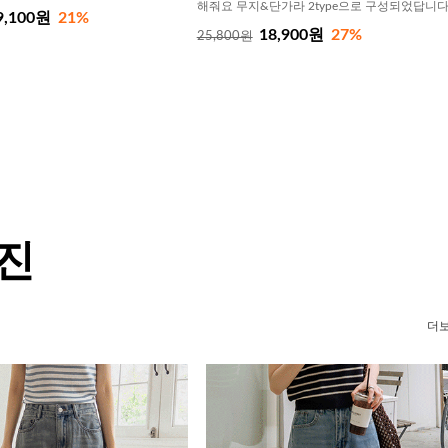
해줘요 무지&단가라 2type으로 구성되었답니
9,100원
21%
18,900원
27%
25,800원
 진
더