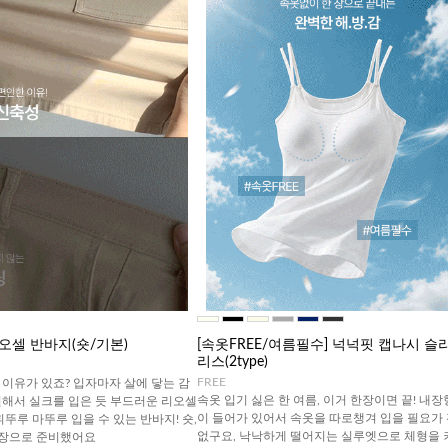
오셀 반바지(숏/기본)
[속옷FREE/여름필수] 넉넉핏 캡나시 슬
리스(2type)
FREE
이유가 있죠? 입자마자 살에 닿는 감
속옷 입기 싫은 한 여름, 이거 한장이면 끝! 내장
원해서 실크를 입은 듯 부드러운 리오셀
이 들어가 있어서 속옷을 따로챙겨 입을 필요가
휘뚜루 마뚜루 입을 수 있는 반바지! 숏,
없구요, 낙낙하게 떨어지는 실루엣으로 체형을 
기장으로 준비했어요