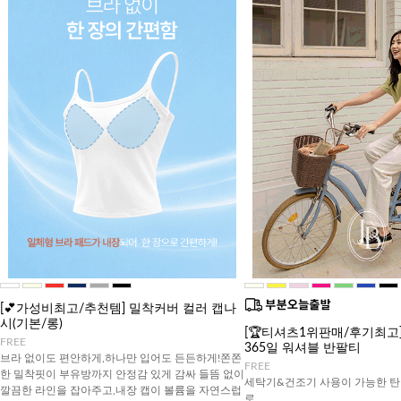
[💕가성비최고/추천템] 밀착커버 컬러 캡나
시(기본/롱)
[🏆티셔츠1위판매/후기최고][J
FREE
365일 워셔블 반팔티
브라 없이도 편안하게,하나만 입어도 든든하게!쫀쫀
FREE
한 밀착핏이 부유방까지 안정감 있게 감싸 들뜸 없이
세탁기&건조기 사용이 가능한 탄
깔끔한 라인을 잡아주고,내장 캡이 볼륨을 자연스럽
로