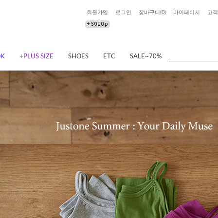
회원가입
로그인
장바구니(
0
)
마이페이지
고객
OK
+PLUS SIZE
SHOES
ETC
SALE~70%