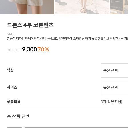
브론스 4부 코튼팬츠
S,M,L
깔끔한 디자인과 베이직한 컬러 구성으로 데일리하게 스타일링 하기 좋은 팬츠에요 적당한 4부 기
9,300
70%
30,800
색상
사이즈
상품리뷰
0
총 상품 금액