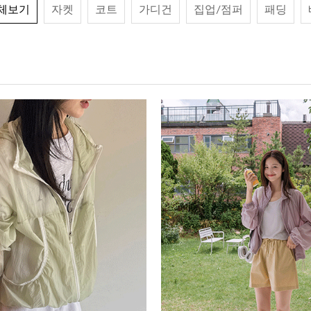
체보기
자켓
코트
가디건
집업/점퍼
패딩