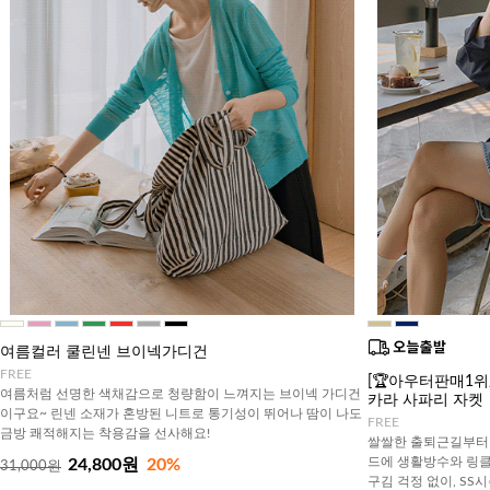
여름컬러 쿨린넨 브이넥가디건
FREE
[🏆아우터판매1위/
여름처럼 선명한 색채감으로 청량함이 느껴지는 브이넥 가디건
카라 사파리 자켓
이구요~ 린넨 소재가 혼방된 니트로 통기성이 뛰어나 땀이 나도
FREE
금방 쾌적해지는 착용감을 선사해요!
쌀쌀한 출퇴근길부터 
드에 생활방수와 링
24,800원
20%
31,000원
구김 걱정 없이, SS