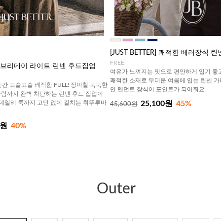
[JUST BETTER] 쾌적한 베러장식
FREE
R] 에브리데이 라이트 린넨 후드집업
여유가 느껴지는 핏으로 편안하게 입기 좋고
쾌적한 소재로 무더운 여름에 입는 린넨 
 순간 고슬고슬 쾌적함 FULL! 장마철 눅눅한
인 펜던트 장식이 포인트가 되어줘요
람까지 완벽 차단하는 린넨 후드 집업이
데일리 룩까지 고민 없이 걸치는 휘뚜루마
25,100원
45%
45,600원
0원
40%
Outer