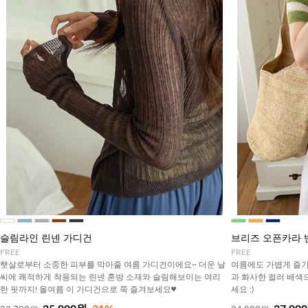
슬림라인 린넨 가디건
브리즈 오픈카라
FREE
FREE
햇살로부터 소중한 피부를 막아줄 여름 가디건이에요~ 더운 날
여름에도 가볍게 즐기
씨에 쾌적하게 착용되는 린넨 혼방 소재와 슬림해보이는 여리
과 화사한 컬러 배색
한 핏까지! 올여름 이 가디건으로 쭉 즐겨보세요♥
세요 :)