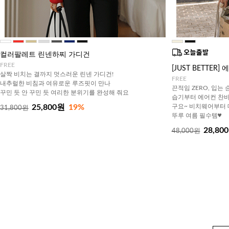
컬러팔레트 린넨하찌 가디건
FREE
[JUST BETTE
살짝 비치는 결까지 멋스러운 린넨 가디건!
FREE
내추럴한 비침과 여유로운 루즈핏이 만나
끈적임 ZERO, 입는
꾸민 듯 안 꾸민 듯 여리한 분위기를 완성해 줘요
습기부터 에어컨 찬바
25,800원
19%
구요~ 비치웨어부터 
31,800원
뚜루 여름 필수템♥
28,80
48,000원