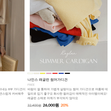
나인스 래글런 썸머가디건
FREE
어내는 8부 가디건이
바람이 잘 통하여 가볍게 살랑이는 썸머 가디건으로 여름에 데
자연스럽게 커버해주
일리로 입기 좋구요 화사한 컬러감이 매력적인 아이템이에요!
래글런 소매로 어깨가 부각되지 않아요
26,000원
20%
32,400원