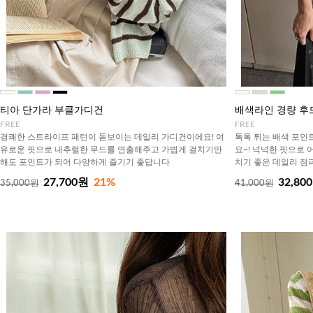
티아 단가라 부클가디건
배색라인 경량 후
FREE
FREE
경쾌한 스트라이프 패턴이 돋보이는 데일리 가디건이에요! 여
톡톡 튀는 배색 포인
유로운 핏으로 내추럴한 무드를 연출해주고 가볍게 걸치기만
요~! 넉넉한 핏으로 
해도 포인트가 되어 다양하게 즐기기 좋답니다
치기 좋은 데일리 점
27,700원
21%
32,80
35,000원
41,000원