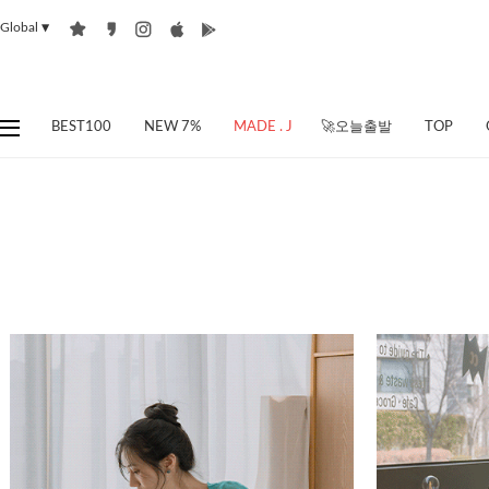
Global
▼
BEST100
NEW 7%
MADE . J
🚀오늘출발
TOP