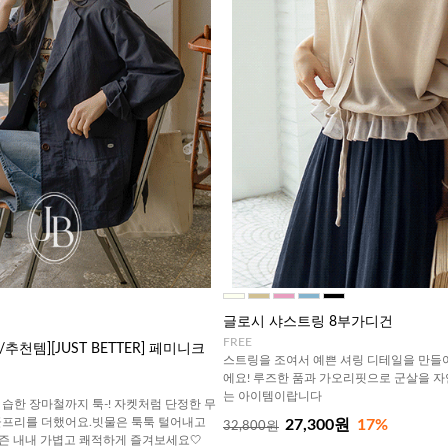
글로시 샤스트링 8부가디건
FREE
추천템][JUST BETTER] 페미니크
스트링을 조여서 예쁜 셔링 디테일을 만들
에요! 루즈한 품과 가오리핏으로 군살을 
는 아이템이랍니다
습한 장마철까지 툭-! 자켓처럼 단정한 무
클프리를 더했어요.빗물은 툭툭 털어내고
27,300원
17%
32,800원
시즌 내내 가볍고 쾌적하게 즐겨보세요🤍