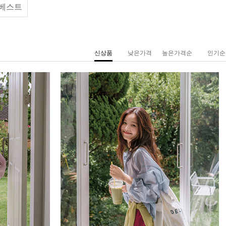
베스트
신상품
낮은가격
높은가격순
인기순