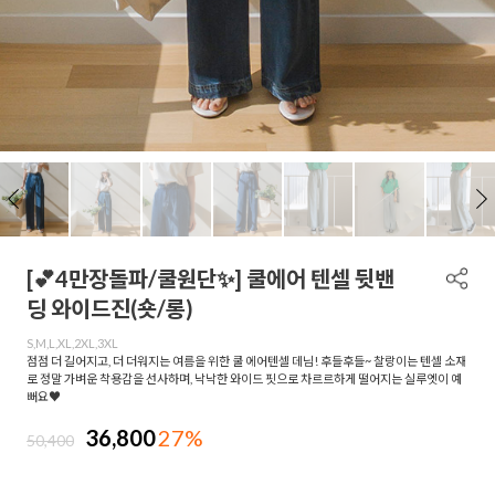
[💕4만장돌파/쿨원단✨] 쿨에어 텐셀 뒷밴
딩 와이드진(숏/롱)
S,M,L,XL,2XL,3XL
점점 더 길어지고, 더 더워지는 여름을 위한 쿨 에어텐셀 데님! 후들후들~ 찰랑이는 텐셀 소재
로 정말 가벼운 착용감을 선사하며, 낙낙한 와이드 핏으로 차르르하게 떨어지는 실루엣이 예
뻐요♥
36,800
27%
50,400