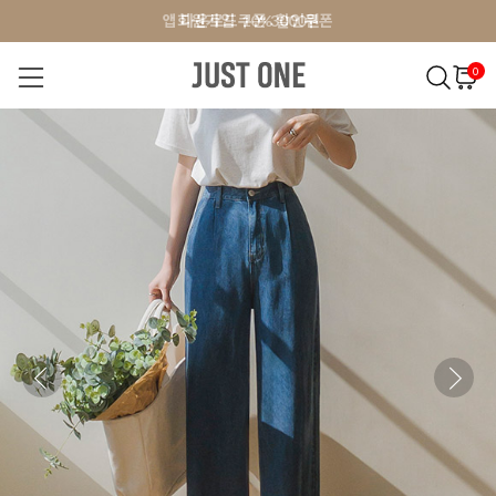
앱 다운로드 10% 할인쿠폰
앱 다운로드 10% 할인쿠폰
회원가입 쿠폰 3000원
회원가입 쿠폰 3000원
0
NEW 7%
BEST
오늘출발
MADE . J
상의
팬츠
아우