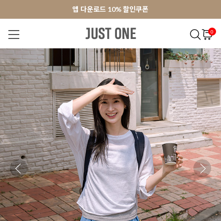
앱 다운로드 10% 할인쿠폰
앱 다운로드 10% 할인쿠폰
회원가입 쿠폰 3000원
회원가입 쿠폰 3000원
0
NEW 7%
BEST
오늘출발
MADE . J
상의
팬츠
아우