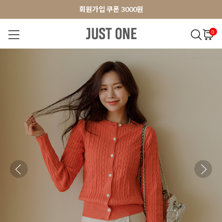
앱 다운로드 10% 할인쿠폰
앱 다운로드 10% 할인쿠폰
회원가입 쿠폰 3000원
0
NEW 7%
BEST
오늘출발
MADE . J
상의
팬츠
아우