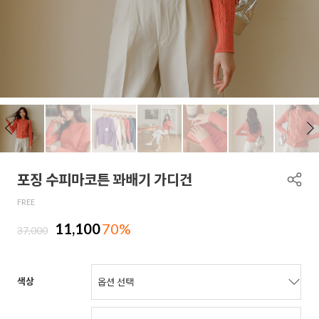
포징 수피마코튼 꽈배기 가디건
FREE
11,100
70%
37,000
색상