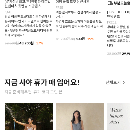
[💕가성비최고/추천템] 라이트업
어텀 롤업 포켓 린넨셔츠
린넨터치 뒷밴딩 스판팬츠
FREE
S,M,L
[JUST BETTE
여름 끝자락부터 간절기까지 활용도
밴딩팬츠
일반 여름 팬츠보다도 더욱 가볍게 나
만점!
온 라이트-업 와이드 팬츠로 한여름 무
가볍게 흐르는 소재와 여유로운 핏으
FREE,L
더위 속에서도 시원하게 입을 수 있구
로 입을수록 손이 자주 가는 데일리 셔
무더운 여름날, 
요~ 뒷밴딩과 신축성으로 바디에 편안
츠
듯한 느낌을 주는
하게 착용돼요!
팬츠! 가볍고 시
41,700원
33,800원
19%
휘뚜루 마뚜루 입
52,800원
43,900원
17%
니다
38,800원
29,9
지금 사야 휴가 때 입어요!
전체보기
지금 준비해두면, 휴가 코디 고민 끝