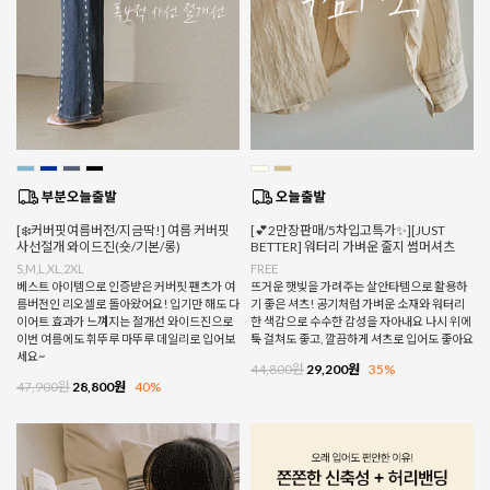
[❄️커버핏여름버전/지금딱!] 여름 커버핏
[💕2만장판매/5차입고특가✨][JUST
사선절개 와이드진(숏/기본/롱)
BETTER] 워터리 가벼운 줄지 썸머셔츠
S,M,L,XL,2XL
FREE
베스트 아이템으로 인증받은 커버핏 팬츠가 여
뜨거운 햇빛을 가려주는 살안타템으로 활용하
름버전인 리오셀로 돌아왔어요! 입기만 해도 다
기 좋은 셔츠! 공기처럼 가벼운 소재와 워터리
이어트 효과가 느껴지는 절개선 와이드진으로
한 색감으로 수수한 감성을 자아내요 나시 위에
이번 여름에도 휘뚜루 마뚜루 데일리로 입어보
툭 걸쳐도 좋고, 깔끔하게 셔츠로 입어도 좋아요
세요~
44,800원
29,200원
35%
47,900원
28,800원
40%