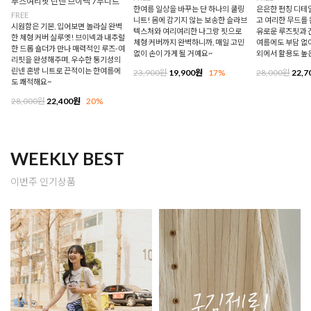
루즈여리핏 린넨 브이넥 7부니트
한여름 일상을 바꾸는 단 하나의 쿨링
은은한 펀칭 디테
FREE
니트! 몸에 감기지 않는 보송한 슬라브
고 여리한 무드를 
시원함은 기본, 입어보면 놀라실 완벽
텍스처와 여리여리한 나그랑 핏으로
유로운 루즈핏과 
한 체형 커버 실루엣! 브이넥과 내추럴
체형 커버까지 완벽하니까, 매일 고민
여름에도 부담 없이
한 드롭 숄더가 만나 매력적인 루즈-여
없이 손이 가게 될 거예요~
외에서 활용도 높
리핏을 완성해주며, 우수한 통기성의
린넨 혼방 니트로 끈적이는 한여름에
23,900원
19,900원
17%
28,000원
22,7
도 쾌적해요~
28,000원
22,400원
20%
WEEKLY BEST
이번주 인기상품