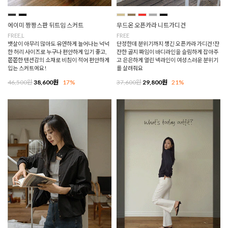
에이미 짱짱스판 뒤트임 스커트
무드온 오픈카라 니트가디건
FREE,L
FREE
뱃살이 아무리 많아도 유연하게 늘어나는 넉넉
단정한데 분위기까지 챙긴 오픈카라 가디건!잔
한 허리 사이즈로 누구나 편안하게 입기 좋고,
잔한 골지 짜임이 바디라인을 슬림하게 잡아주
쫀쫀한 텐션감의 소재로 비침이 적어 편안하게
고 은은하게 열린 넥라인이 여성스러운 분위기
입는 스커트에요!
를 살려줘요
46,500원
38,600원
17%
37,600원
29,800원
21%