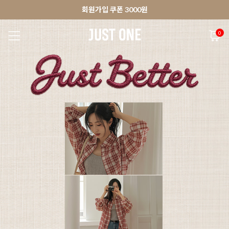
🚀오늘출발상품 당일발송 배송중
앱 다운로드 10% 할인쿠폰
앱 다운로드 10% 할인쿠폰
회원가입 쿠폰 3000원
0
NEW 7%
BEST
🚀오늘출발
MADE . J
상의
팬츠
아