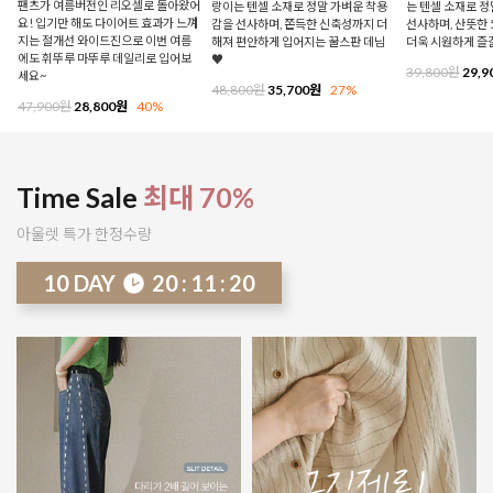
팬츠가 여름버전인 리오셀로 돌아왔어
랑이는 텐셀 소재로 정말 가벼운 착용
는 텐셀 소재로 
요! 입기만 해도 다이어트 효과가 느껴
감을 선사하며, 쫀득한 신축성까지 더
선사하며, 산뜻한 
지는 절개선 와이드진으로 이번 여름
해져 편안하게 입어지는 꿀스판 데님
더욱 시원하게 즐
에도 휘뚜루 마뚜루 데일리로 입어보
♥
39,800원
29,9
세요~
48,800원
35,700원
27%
47,900원
28,800원
40%
Time Sale
최대 70%
아울렛 특가 한정수량
10
DAY
20
:
11
:
15