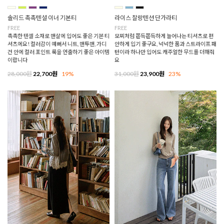
솔리드 촉촉텐셜 이너 기본티
라이스 찰랑텐션 단가라티
FREE
FREE
촉촉한 텐셀 소재로 맨살에 입어도 좋은 기본 티
모찌처럼 쫀득쫀득하게 늘어나는 티셔츠로 편
셔츠에요! 컬러감이 예뻐서 니트, 맨투맨, 가디
안하게 입기 좋구요, 넉넉한 품과 스트라이프 패
건 안에 컬러 포인트 룩을 연출하기 좋은 아이템
턴이라 하나만 입어도 캐주얼한 무드를 더해줘
이랍니다
요
28,000원
22,700원
19%
31,000원
23,900원
23%