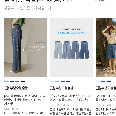
지금부터~ 한여름까지 시원하게
[❄️커버핏여름버전/지금딱!] 여름
[🏆6만장돌파/쿨원단🏆] 꿀스판
[💕만족도최고/
커버핏 사선절개 와이드진(숏/
에어텐셀 쿨링 와이드진(숏/롱)
쿨에어2 텐셀 
기본/롱)
S,M,L,XL,2XL,3XL
S,M,L,XL,2XL
S,M,L,XL,2XL
점점 더 길어지고, 더 더워지는 여름을
점점 더 더워지는 
베스트 아이템으로 인증받은 커버핏
위한 쿨 에어텐셀 데님! 후들후들~ 찰
텐셀 데님 시리즈!