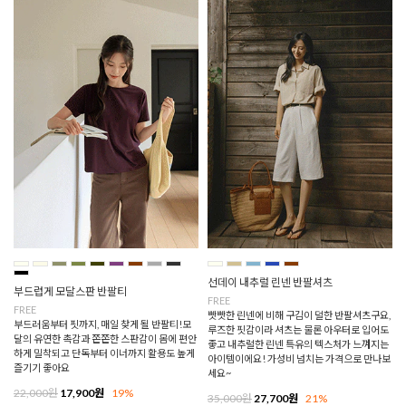
선데이 내추럴 린넨 반팔셔츠
부드럽게 모달스판 반팔티
FREE
FREE
빳빳한 린넨에 비해 구김이 덜한 반팔셔츠구요,
부드러움부터 핏까지, 매일 찾게 될 반팔티!모
루즈한 핏감이라 셔츠는 물론 아우터로 입어도
달의 유연한 촉감과 쫀쫀한 스판감이 몸에 편안
좋고 내추럴한 린넨 특유의 텍스처가 느껴지는
하게 밀착되고 단독부터 이너까지 활용도 높게
아이템이에요! 가성비 넘치는 가격으로 만나보
즐기기 좋아요
세요~
22,000원
17,900원
19%
35,000원
27,700원
21%