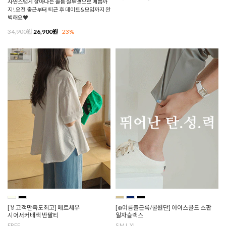
자연스럽게 살아나는 볼륨 실루엣으로 예쁨까
지! 오전 출근부터 퇴근 후 데이트&모임까지 완
벽해요♥
34,900원
26,900원
23%
[🏅고객만족도최고] 메르세유
[❄️여름출근룩/쿨원단] 아이스콜드 스판
시어서커배색 반팔티
일자슬랙스
FREE
S,M,L,XL