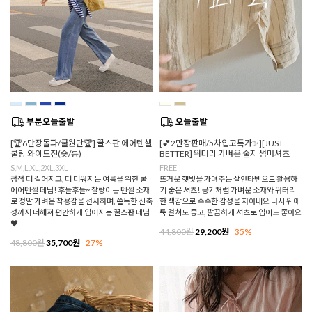
[🏆6만장돌파/쿨원단🏆] 꿀스판 에어텐셀
[💕2만장판매/5차입고특가✨][JUST
쿨링 와이드진(숏/롱)
BETTER] 워터리 가벼운 줄지 썸머셔츠
S,M,L,XL,2XL,3XL
FREE
점점 더 길어지고, 더 더워지는 여름을 위한 쿨
뜨거운 햇빛을 가려주는 살안타템으로 활용하
에어텐셀 데님! 후들후들~ 찰랑이는 텐셀 소재
기 좋은 셔츠! 공기처럼 가벼운 소재와 워터리
로 정말 가벼운 착용감을 선사하며, 쫀득한 신축
한 색감으로 수수한 감성을 자아내요 나시 위에
성까지 더해져 편안하게 입어지는 꿀스판 데님
툭 걸쳐도 좋고, 깔끔하게 셔츠로 입어도 좋아요
♥
44,800원
29,200원
35%
48,800원
35,700원
27%