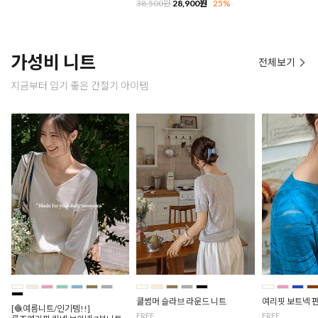
38,500원
28,900원
25%
가성비 니트
전체보기
지금부터 입기 좋은 간절기 아이템
쿨썸머 슬라브 라운드 니트
여리핏 보트넥 
[🧶여름니트/인기템!!]
FREE
FREE