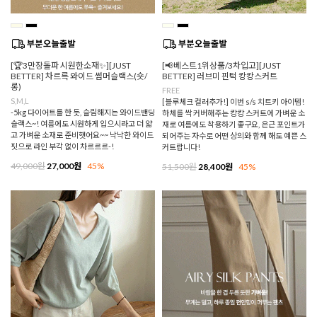
[🏆3만장돌파 시원한소재✨][JUST
[📢베스트1위상품/3차입고][JUST
BETTER] 차르륵 와이드 썸머슬랙스(숏/
BETTER] 러브미 핀턱 캉캉스커트
롱)
FREE
S,M,L
[블루체크 컬러추가!] 이번 s/s 치트키 아이템!
-5kg 다이어트를 한 듯, 슬림해지는 와이드밴딩
하체를 싹 커버해주는 캉캉 스커트에 가벼운 소
슬랙스~! 여름에도 시원하게 입으시라고 더 얇
재로 여름에도 착용하기 좋구요, 은근 포인트가
고 가벼운 소재로 준비햇어요~~ 낙낙한 와이드
되어주는 자수로 어떤 상의와 함께 해도 예쁜 스
핏으로 라인 부각 없이 차르르르-!
커트랍니다!
49,000원
27,000원
45%
51,500원
28,400원
45%