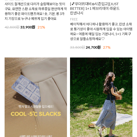
[💕무더위대비❄️시즌입고][JUST
사이드 절개선으로 다리가 슬림해보이는 핏이
BETTER] 1+1 에브리데이 라운드
구요, 유연한 스판 소재로 하루종일 편안하게 착
린넨나시
용하기 좋은 와이드팬츠에요! 숏, 기본, 롱 3가
지 기장으로 누구나 예쁘게 입기 좋아요
FREE
베이직해서 어디에나 활용하기 좋고, 린넨 소재
42,800원
33,900원
21%
로 통기성이 좋아 시원하게 입을 수 있는 아이템
에요~ 여름에 매일 입는 기본나시, 1+1 기획구
성으로 알뜰쇼핑하세요♡
33,800원
24,700원
27%