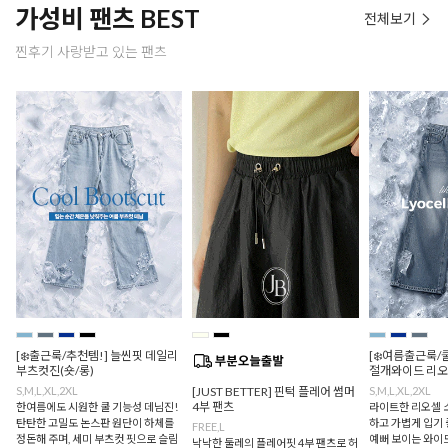
가성비 팬츠 BEST
전체보기
찐후기 사랑받고 있는 팬츠
[❄️출근룩/추천템!] 늘씬핏 데일리
[❄️여름출근룩/
부츠컷진(숏/롱)
절개와이드 리오
S,M,L,XL,2XL
[JUST BETTER] 핀턱 플레어 썸머
S,M,L,XL,2XL
4부 팬츠
한여름에도 시원한 쿨 기능성 데님진!
라이트한 리오셀 
탄탄한 고밀도 논스판 원단이 하체를
하고 가볍게 입기 
FREE,L
정돈해 주며, 세미 부츠컷 핏으로 슬림
예뻐 보이는 와이드
낙낙한 둘레의 플레어핏 4부 팬츠로 허