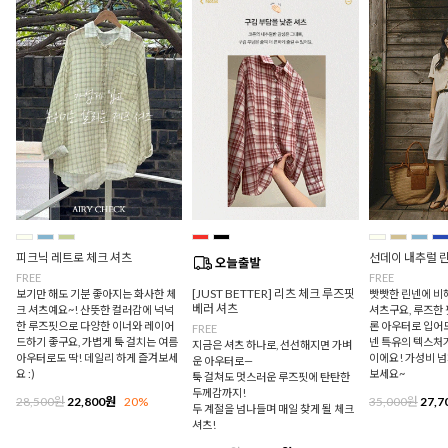
피크닉 레트로 체크 셔츠
선데이 내추럴 
FREE
FREE
[JUST BETTER] 리츠 체크 루즈핏
보기만 해도 기분 좋아지는 화사한 체
빳빳한 린넨에 비
베러 셔츠
크 셔츠예요~! 산뜻한 컬러감에 넉넉
셔츠구요, 루즈한
한 루즈핏으로 다양한 이너와 레이어
론 아우터로 입어
FREE
드하기 좋구요, 가볍게 툭 걸치는 여름
넨 특유의 텍스처
지금은 셔츠 하나로, 선선해지면 가벼
아우터로도 딱! 데일리 하게 즐겨보세
이에요! 가성비 
운 아우터로—
요 :)
보세요~
툭 걸쳐도 멋스러운 루즈핏에 탄탄한
두께감까지!
28,500원
22,800원
20%
35,000원
27,7
두 계절을 넘나들며 매일 찾게 될 체크
셔츠!