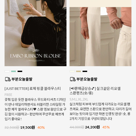
[JUST BETTER] 로제 링클 블라우스티
[📢판매급상승💕] 실크같은 리오셀
스판팬츠(숏/롱)
FREE
S,M,L,XL,2XL
갖춰 입은 듯한 블라우스 무드와 티셔츠 디자인
실크처럼 피부에 부드럽게 다가오는 리오셀 팬
이 만나 데일리하면서도 러블리한 스타일링 가
츠에요, 유연한 스판으로 편안하고, 다리가 길어
능한 제작 블라우스티♥ 스판 엠보 원단으로 구
보이는 핏이라 입기만 하면 인생핏 완성! 숏, 롱
김 없이 시원하고~ 편안하여 꾸안꾸로 예쁘게
2가지 기장으로 구성되었답니다
입기 좋아요!
44,000원
24,200원
45%
32,500원
19,500원
40%