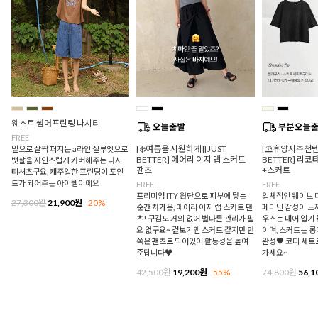
웨스트 썸머프린팅 나시티
FREE
[❄️여름을 시원하게][JUST
[⛱️휴양지추천템/
밑으로 살짝 퍼지는 a라인 실루엣으로
BETTER] 에어리 이지 랩 스커트
BETTER] 리
뱃살을 자연스럽게 커버해주는 나시
팬츠
+스커트
티셔츠구요, 캐주얼한 프린팅이 포인
트가 되어주는 아이템이에요
FREE
FREE
프리미엄 ITY 원단으로 피부에 닿는
입체적인 웨이브 
27,300원
21,900원
20%
순간 차가운, 에어리 이지 랩 스커트 팬
페미닌 감성이 느
츠! 구김도 거의 없어 별다른 관리가 필
우스는 내어 입기
요 없구요~ 겉보기엔 스커트 같지만 안
이며, 스커트는 
쪽은 팬츠로 되어있어 활동성을 높여
완성♥ 코디 세트
준답니다♥
가세요~
42,500원
19,200원
55%
74,800원
56,1