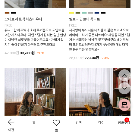
모티브 하프넥 셔츠아우터
멜로니 딥브이넥 니트
FREE
FREE
유니크한 하프넥과 소매 투버튼으로 포인트를
자극없이 부드러운 터치감에 깊은 브이넥으로
더한 셔츠아우터! 자연스럽게 잡히는 밑단 밴딩
레이어드 하기 좋은 니트에요!체형을 자연스럽
이 아방한 실루엣을 만들어주고요~ 가볍게 걸
게 커버해주는 낙낙한 루즈핏이구요 베이직부
치기 좋아 간절기 아우터로 추천드려요
터 포인트컬러까지 6가지 구성이라 매일 다양
한 분위기를 연출해요~
42,000원
33,600원
20%
28,000원
22,400원
20%
0
홈
검색
마이
장바구니
이전
찜