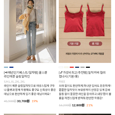
[📢매년인기베스트/일자템] 꿀스판
[💕가성비최고/추천템] 밀착커버 컬러
라인예쁜 슬림일자진
캡나시(기본/롱)
S,M,L,XL,2XL,3XL
FREE
라인이 예쁜 슬림일자핏으로 여성스럽게 구두
브라 없이도 편안하게,하나만 입어도 든든하게!
나 플랫과 함께 착용해도 좋구요 신축성이 좋은
쫀쫀한 밀착핏이 부유방까지 안정감 있게 감싸
데님으로 편안하게 입기 좋은 데님이에요!
들뜸 없이 깔끔한 라인을 잡아주고,내장 캡이 볼
륨을 자연스럽게 받쳐줘 편안한 착용감!
41,500원
33,700원
19%
16,200원
12,800원
21%