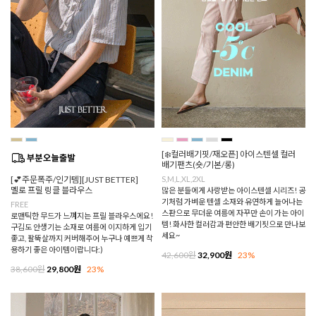
[❄️컬러배기핏/재오픈] 아이스텐셀 컬러
배기팬츠(숏/기본/롱)
[💕주문폭주/인기템][JUST BETTER]
S,M,L,XL,2XL
멜로 프릴 링클 블라우스
많은 분들에게 사랑받는 아이스텐셀 시리즈! 공
기처럼 가벼운 텐셀 소재와 유연하게 늘어나는
FREE
스판으로 무더운 여름에 자꾸만 손이 가는 아이
로맨틱한 무드가 느껴지는 프릴 블라우스에요!
템! 화사한 컬러감과 편안한 배기핏으로 만나보
구김도 안생기는 소재로 여름에 이지하게 입기
세요~
좋고, 팔뚝살까지 커버해주어 누구나 예쁘게 착
용하기 좋은 아이템이랍니다:)
42,600원
32,900원
23%
38,600원
29,800원
23%