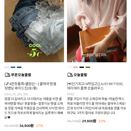
[💕4만장돌파/쿨원단✨] 쿨에어 텐셀
[📢인기최고/4차입고] [JUST BETTER]
뒷밴딩 와이드진(숏/롱)
여리여리 플랫 끈블라우스
S,M,L,XL,2XL,3XL
FREE
점점 더 길어지고, 더 더워지는 여름을 위한 쿨
생활 구김이 적은 소재감에 하늘~하늘한 텍스
에어텐셀 데님! 후들후들~ 찰랑이는 텐셀 소재
처로 러블리한 무드를 자아내는 블라우스에요!
로 정말 가벼운 착용감을 선사하며, 낙낙한 와이
끈과 브이넥 디자인이라 내 마음대로 연출 가능
드 핏으로 차르르하게 떨어지는 실루엣이 예뻐
하구요, 3가지 컬러로 구성되었답니다
요♥
38,700원
29,800원
23%
50,400원
36,800원
27%