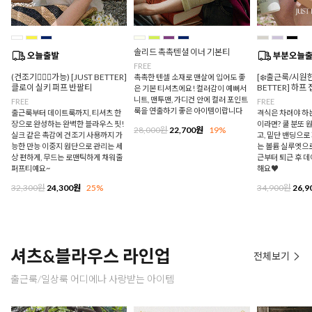
솔리드 촉촉텐셜 이너 기본티
FREE
(건조기🙆🏻‍♀️가능) [JUST BETTER]
[❄️출근룩/시원한
촉촉한 텐셀 소재로 맨살에 입어도 좋
클로이 실키 퍼프 반팔티
BETTER] 하프
은 기본 티셔츠에요! 컬러감이 예뻐서
니트, 맨투맨, 가디건 안에 컬러 포인트
FREE
FREE
룩을 연출하기 좋은 아이템이랍니다
출근룩부터 데이트룩까지, 티셔츠 한
격식은 차려야 하
장으로 완성하는 완벽한 블라우스 핏!
이라면? 쿨 분또 
28,000원
22,700원
19%
실크 같은 촉감에 건조기 사용까지 가
고, 밑단 밴딩으
능한 만능 이중지 원단으로 관리는 세
는 볼륨 실루엣으로
상 편하게, 무드는 로맨틱하게 채워줄
근부터 퇴근 후 
퍼프티예요~
해요♥
32,300원
24,300원
25%
34,900원
26,9
셔츠&블라우스 라인업
전체보기
출근룩/일상룩 어디에나 사랑받는 아이템