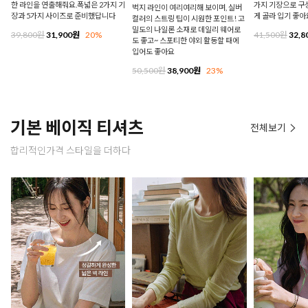
한 라인을 연출해줘요.폭넓은 2가지 기
가지 기장으로 구
벅지 라인이 여리여리해 보이며, 실버
장과 5가지 사이즈로 준비했답니다
게 골라 입기 좋아
컬러의 스트링 팁이 시원한 포인트! 고
밀도의 나일론 소재로 데일리 웨어로
39,800원
31,900원
20%
41,500원
32,8
도 좋고~ 스포티한 야외 활동할 때에
입어도 좋아요
50,500원
38,900원
23%
기본 베이직 티셔츠
전체보기
합리적인가격 스타일을 더하다