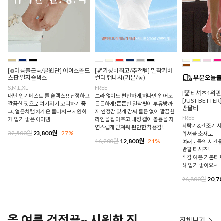
[❄️여름출근룩/쿨원단] 아이스콜드
[💕가성비최고/추천템] 밀착커버
스판 일자슬랙스
컬러 캡나시(기본/롱)
S,M,L,XL
FREE
[🏆티셔츠1위
매년 인기베스트 쿨 슬랙스!! 단정하고
브라 없이도 편안하게,하나만 입어도
[JUST BETTE
깔끔한 핏으로 여기저기 코디하기 좋
든든하게!쫀쫀한 밀착핏이 부유방까
반팔티
고, 얼음처럼 차가운 쿨터치로 시원하
지 안정감 있게 감싸 들뜸 없이 깔끔한
FREE
게 입기 좋은 아이템
라인을 잡아주고,내장 캡이 볼륨을 자
세탁기&건조기 사
연스럽게 받쳐줘 편안한 착용감!
32,500원
23,800원
27%
워셔블 소재로
16,200원
12,800원
21%
여러분들의 시간을
반팔 티셔츠!
색감 예쁜 기본티로
려 입기 좋아요~
26,800원
20,7
올 여름 걱정끝~ 시원한 진
전체보기