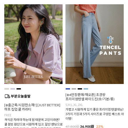
[❄️4만장판매/재오픈] 초경량
프리미엄텐셀 와이드진(숏/기본/롱)
[❄️출근룩/시원한소재!] [JUST BETTER]
S,M,L,XL,2XL
하프 집업 쿨 카라티
가볍고 시원하게 입기 좋은 프리미엄 텐셀데님!
3가지 기장과 5가지 사이즈로 구성된 베스트 아
FREE
이템!
격식은 차려야 하는데 땀 때문에 고민이라면?
쿨 분또 원단으로 시원하게 입고, 밑단 밴딩으로
47,800원
36,900원
23%