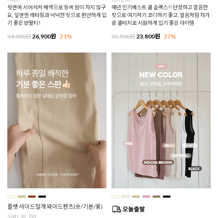
뒷면에 시어서커 배색으로 등에 땀이 차지 않구
매년 인기베스트 쿨 슬랙스!! 단정하고 깔끔한
요, 앞면엔 레터링과 넉넉한 핏으로 편안하게 입
핏으로 여기저기 코디하기 좋고, 얼음처럼 차가
기 좋은 반팔티!
운 쿨터치로 시원하게 입기 좋은 아이템
34,000원
26,900원
21%
32,500원
23,800원
27%
플랫 사이드절개 와이드팬츠(숏/기본/롱)
S,M,L,XL,2XL