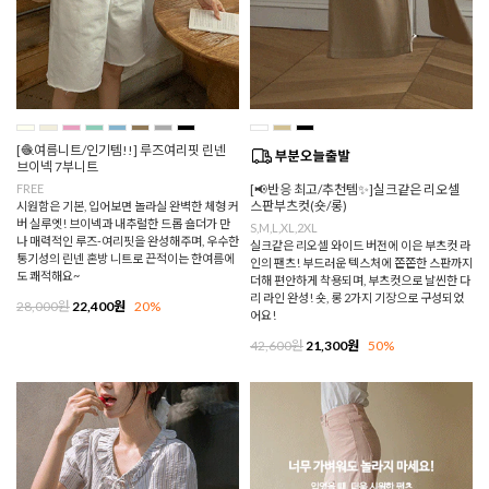
[🧶여름니트/인기템!!] 루즈여리핏 린넨
브이넥 7부니트
FREE
[📢반응 최고/추천템✨]실크같은 리오셀
스판부츠컷(숏/롱)
시원함은 기본, 입어보면 놀라실 완벽한 체형 커
버 실루엣! 브이넥과 내추럴한 드롭 숄더가 만
S,M,L,XL,2XL
나 매력적인 루즈-여리핏을 완성해주며, 우수한
실크같은 리오셀 와이드 버전에 이은 부츠컷 라
통기성의 린넨 혼방 니트로 끈적이는 한여름에
인의 팬츠! 부드러운 텍스처에 쫀쫀한 스판까지
도 쾌적해요~
더해 편안하게 착용되며, 부츠컷으로 날씬한 다
리 라인 완성! 숏, 롱 2가지 기장으로 구성되었
28,000원
22,400원
20%
어요!
42,600원
21,300원
50%