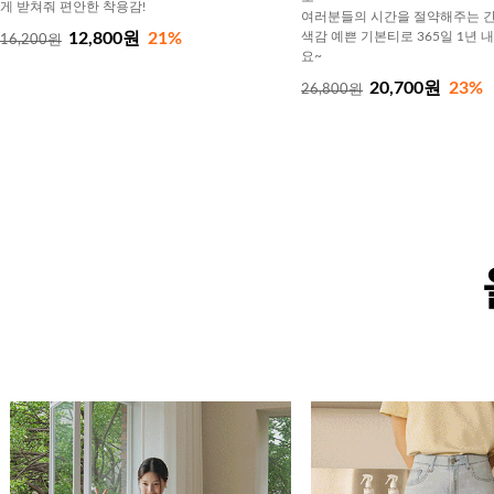
게 받쳐줘 편안한 착용감!
여러분들의 시간을 절약해주는 간
12,800원
21%
색감 예쁜 기본티로 365일 1년 
16,200원
요~
20,700원
23%
26,800원