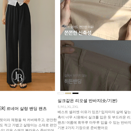
실크같은 리오셀 반바지(숏/기본)
S,M,L,XL,2XL
TTER] 르네어 살랑 밴딩 팬츠
베스트 셀러엔 이유가 있죠? 입자마자 살에 닿는
촉이 너무 시원해서 실크를 입은 듯 부드러운 
핏이라 체형을 싹 커버해주고, 편안한
팬츠! 여름에 휘뚜루 마뚜루 입을 수 있는 반바지!
도 적고 가볍고 살랑이는 소재로 편안
기본 2가지 기장으로 준비했어요
아요! 같은 소재의 블라우스 준비되어