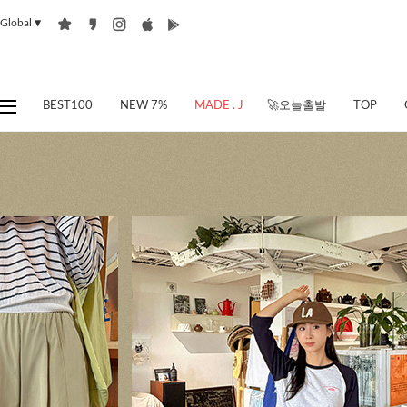
Global
▼
BEST100
NEW 7%
MADE . J
🚀오늘출발
TOP