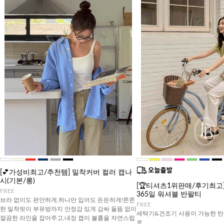
[💕가성비최고/추천템] 밀착커버 컬러 캡나
시(기본/롱)
[🏆티셔츠1위판매/후기최고][J
FREE
365일 워셔블 반팔티
브라 없이도 편안하게,하나만 입어도 든든하게!쫀쫀
FREE
한 밀착핏이 부유방까지 안정감 있게 감싸 들뜸 없이
세탁기&건조기 사용이 가능한 탄
깔끔한 라인을 잡아주고,내장 캡이 볼륨을 자연스럽
로