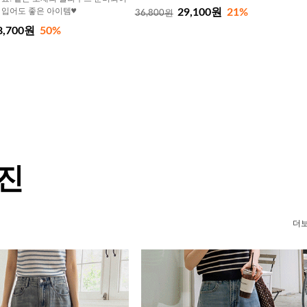
 입어도 좋은 아이템♥
29,100원
21%
36,800원
8,700원
50%
 진
더