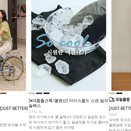
[❄️여름출근룩/쿨원단] 아이스콜드 스판 일자
슬랙스
UST BETTER]
[JUST BE
S,M,L,XL
FREE
매년 인기베스트 쿨 슬랙스!! 단정하고 깔끔한 핏으
낙낙한 와이드
로 여기저기 코디하기 좋고, 얼음처럼 차가운 쿨터치
탄한 워셔블 소재
올밴딩에 구김
로 시원하게 입기 좋은 아이템
하게 입기 좋