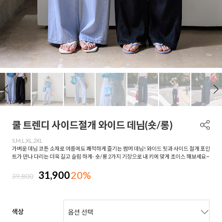
쿨 트렌디 사이드절개 와이드 데님(숏/롱)
S,M,L,XL,2XL
가벼운 데님 코튼 소재로 여름에도 쾌적하게 즐기는 썸머 데님! 와이드 핏과 사이드 절개 포인
트가 만나 다리는 더욱 길고 슬림 하게- 숏/롱 2가지 기장으로 내 키에 맞게 초이스 해보세요~
31,900
20%
39,800
색상