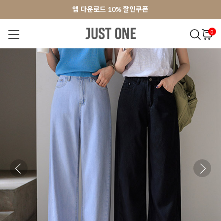
앱 다운로드 10% 할인쿠폰
앱 다운로드 10% 할인쿠폰
회원가입 쿠폰 3000원
회원가입 쿠폰 3000원
0
NEW 7%
BEST
오늘출발
MADE . J
상의
팬츠
아우