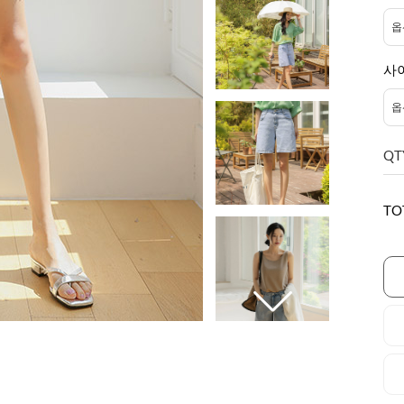
사
QT
TO