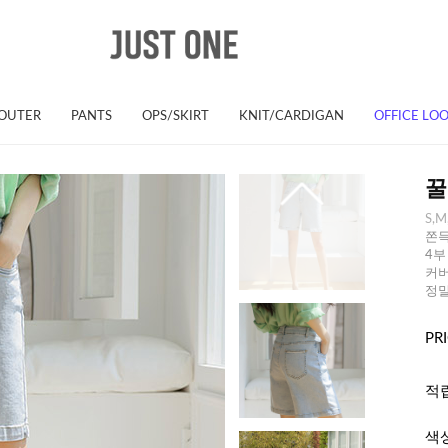
OUTER
PANTS
OPS/SKIRT
KNIT/CARDIGAN
OFFICE LO
꿀
S,M
쫀득
4부
커버
정말
PR
적
색