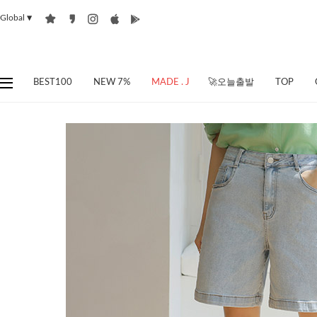
Global
▼
BEST100
NEW 7%
MADE . J
🚀오늘출발
TOP