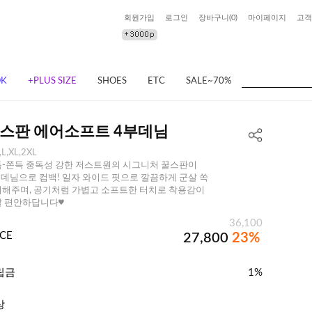
회원가입
로그인
장바구니(
0
)
마이페이지
고객
OK
+PLUS SIZE
SHOES
ETC
SALE~70%
스판 에어소프트 4부데님
,L,XL,2XL
-쫀득 중독성 강한 저스트원의 시그니처 꿀스판이
 데님으로 컴백! 일자 와이드 핏으로 깔끔하게 군살 쏙
해주며, 공기처럼 가볍고 소프트한 터치로 착용감이
 편안하답니다♥
36,100
ICE
27,800
23%
립금
1%
상