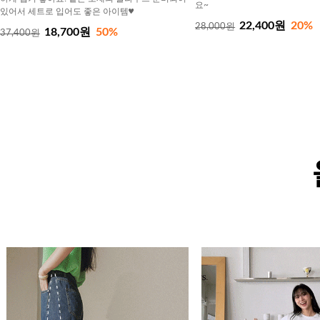
요~
있어서 세트로 입어도 좋은 아이템♥
22,400원
20%
28,000원
18,700원
50%
37,400원