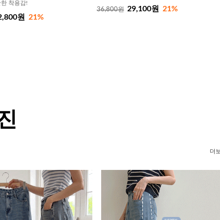
한 착용감!
29,100원
21%
36,800원
2,800원
21%
 진
더