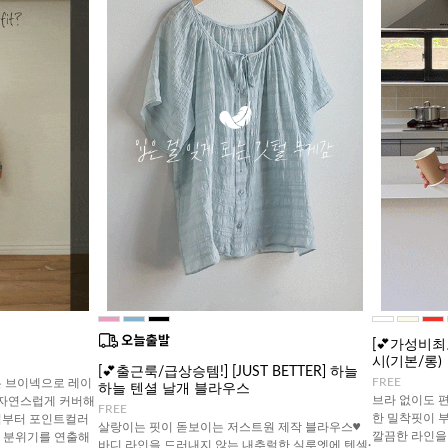
[💕가성비
시(기본/롱)
[💕출근룩/급상승템!] [JUST BETTER] 하늘
FREE
 브이넥으로 레이
하늘 텐셜 날개 블라우스
브라 없이도 
 자연스럽게 커버해
FREE
한 밀착핏이 
직부터 포인트컬러
살랑이는 핏이 돋보이는 저스트원 제작 블라우스♥
깔끔한 라인을
한 분위기를 연출해
바디 라인을 드러내지 않는 내추럴한 실루엣에 텐셀·