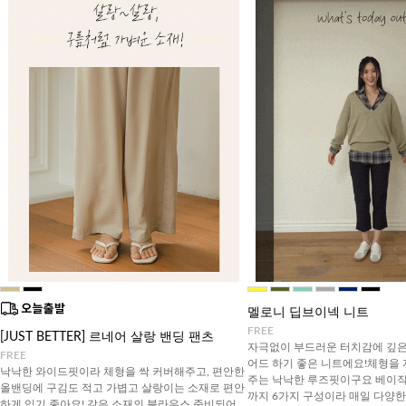
멜로니 딥브이넥 니트
FREE
[JUST BETTER] 르네어 살랑 밴딩 팬츠
자극없이 부드러운 터치감에 깊은
FREE
어드 하기 좋은 니트에요!체형을
낙낙한 와이드핏이라 체형을 싹 커버해주고, 편안한
주는 낙낙한 루즈핏이구요 베이
올밴딩에 구김도 적고 가볍고 살랑이는 소재로 편안
까지 6가지 구성이라 매일 다양
하게 입기 좋아요! 같은 소재의 블라우스 준비되어