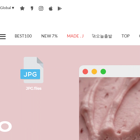
Global
▼
BEST100
NEW 7%
MADE . J
🚀오늘출발
TOP