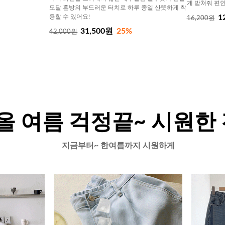
게 받쳐줘 편안
모달 혼방의 부드러운 터치로 하루 종일 산뜻하게 착
용할 수 있어요!
1
16,200원
31,500원
25%
42,000원
올 여름 걱정끝~ 시원한
지금부터~ 한여름까지 시원하게