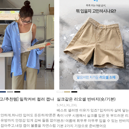
최고/추천템] 밀착커버 컬러 캡나
실크같은 리오셀 반바지(숏/기본)
S,M,L,XL,2XL
베스트 셀러엔 이유가 있죠? 입자마자 살에 닿는
편안하게,하나만 입어도 든든하게!쫀쫀
촉이 너무 시원해서 실크를 입은 듯 부드러운 
부유방까지 안정감 있게 감싸 들뜸 없이
팬츠! 여름에 휘뚜루 마뚜루 입을 수 있는 반바지!
 잡아주고,내장 캡이 볼륨을 자연스럽
기본 2가지 기장으로 준비했어요