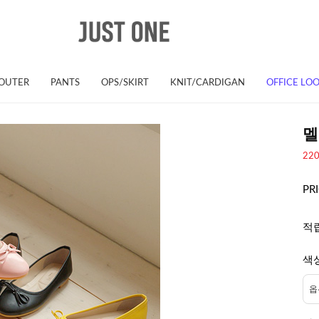
OUTER
PANTS
OPS/SKIRT
KNIT/CARDIGAN
OFFICE LO
멜
22
PR
적
색