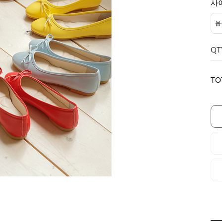
사
QT
TO