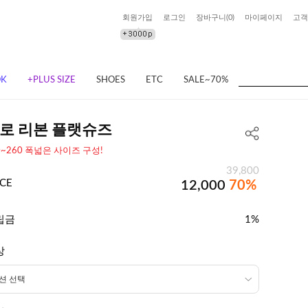
회원가입
로그인
장바구니(
0
)
마이페이지
고객
OK
+PLUS SIZE
SHOES
ETC
SALE~70%
로 리본 플랫슈즈
0~260 폭넓은 사이즈 구성!
39,800
ICE
12,000
70%
립금
1%
상