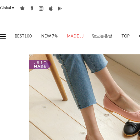
Global
▼
BEST100
NEW 7%
MADE . J
🚀오늘출발
TOP