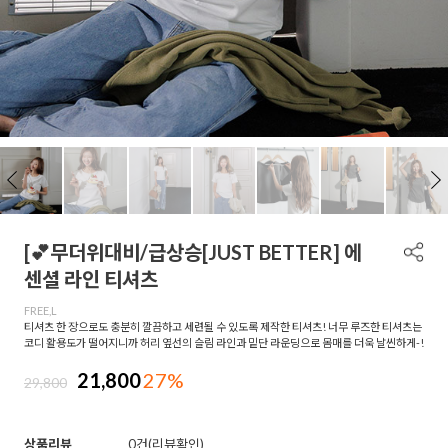
[💕무더위대비/급상승[JUST BETTER] 에
센셜 라인 티셔츠
FREE,L
티셔츠 한 장으로도 충분히 깔끔하고 세련될 수 있도록 제작한 티셔츠! 너무 루즈한 티셔츠는
코디 활용도가 떨어지니까 허리 옆선의 슬림 라인과 밑단 라운딩으로 몸매를 더욱 날씬하게-!
21,800
27%
29,800
상품리뷰
0