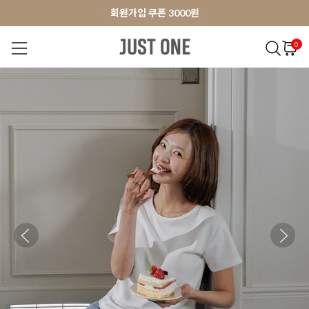
앱 다운로드 10% 할인쿠폰
앱 다운로드 10% 할인쿠폰
회원가입 쿠폰 3000원
0
NEW 7%
BEST
오늘출발
MADE . J
상의
팬츠
아우