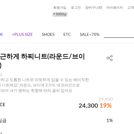
회원가입
로그인
장바구니(
0
)
마이페이지
고객
OK
+PLUS SIZE
SHOES
ETC
SALE~70%
근하게 하찌니트(라운드/브이
)
,L
하고 도톰한 니트로 따듯하게 입을 수 있는 베이직한
 니트에요! 라운드, 브이넥 2가지 네크라인으로
되어 내가 원하는 취향에 따라 골라 입어요
29,900
ICE
24,300
19%
립금
1%