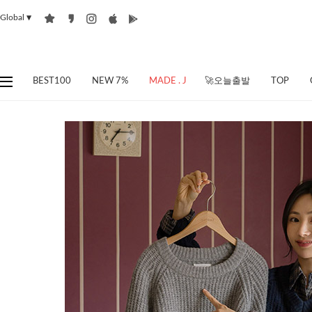
Global
▼
BEST100
NEW 7%
MADE . J
🚀오늘출발
TOP