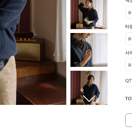
색
타
사
QT
TO