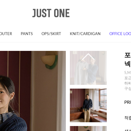
OUTER
PANTS
OPS/SKIRT
KNIT/CARDIGAN
OFFICE LO
포
넥
S,M
포근
하찌
구성
PR
적