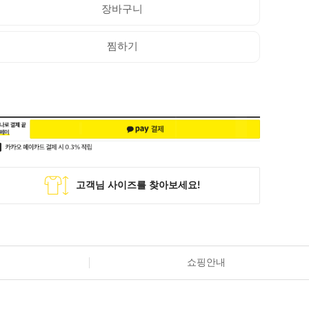
장바구니
찜하기
쇼핑안내