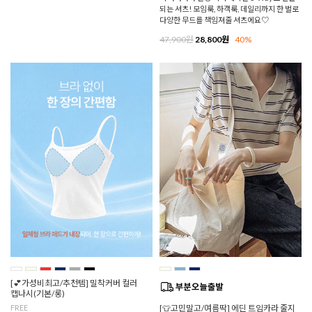
되는 셔츠! 모임룩, 하객룩, 데일리까지 한 벌로
다양한 무드를 책임져줄 셔츠에요♡
47,900원
28,800원
40%
[💕가성비최고/추천템] 밀착커버 컬러
캡나시(기본/롱)
FREE
[👕고민말고/여름딱] 에딘 트임카라 줄지