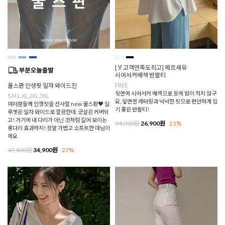
[🏅고객만족도최고] 메르세유
시어서커배색 반팔티
꿀스판 인생핏 일자 와이드진
FREE
뒷면에 시어서커 배색으로 등에 땀이 차지 않구
S,M,L,XL,2XL,3XL
요, 앞면엔 레터링과 넉넉한 핏으로 편안하게 입
여러분들께 인생핏을 선사할 new 꿀스판♥ 실
기 좋은 반팔티!
루엣은 일자 와이드로 깔끔한데, 군살은 커버되
고! 거기에 내 다리가 아닌 것처럼 길어 보이는
34,000원
26,900원
21%
롱다리 효과까지! 정말 가볍고 소프트한 데님이
에요
47,800원
34,900원
27%