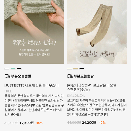
[JUST BETTER] 로제 링클 블라우스티
[📢판매급상승💕] 실크같은 리오셀
스판팬츠(숏/롱)
FREE
S,M,L,XL,2XL
갖춰 입은 듯한 블라우스 무드와 티셔츠 디자인
실크처럼 피부에 부드럽게 다가오는 리오셀 팬
이 만나 데일리하면서도 러블리한 스타일링 가
츠에요, 유연한 스판으로 편안하고, 다리가 길어
능한 제작 블라우스티♥ 스판 엠보 원단으로 구
보이는 핏이라 입기만 하면 인생핏 완성! 숏, 롱
김 없이 시원하고~ 편안하여 꾸안꾸로 예쁘게
2가지 기장으로 구성되었답니다
입기 좋아요!
44,000원
24,200원
45%
32,500원
19,500원
40%