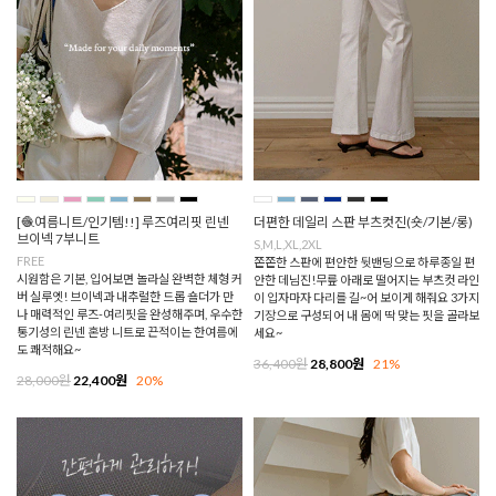
[🧶여름니트/인기템!!] 루즈여리핏 린넨
더편한 데일리 스판 부츠컷진(숏/기본/롱)
브이넥 7부니트
S,M,L,XL,2XL
FREE
쫀쫀한 스판에 편안한 뒷밴딩으로 하루종일 편
시원함은 기본, 입어보면 놀라실 완벽한 체형 커
안한 데님진!무릎 아래로 떨어지는 부츠컷 라인
버 실루엣! 브이넥과 내추럴한 드롭 숄더가 만
이 입자마자 다리를 길~어 보이게 해줘요 3가지
나 매력적인 루즈-여리핏을 완성해주며, 우수한
기장으로 구성되어 내 몸에 딱 맞는 핏을 골라보
통기성의 린넨 혼방 니트로 끈적이는 한여름에
세요~
도 쾌적해요~
36,400원
28,800원
21%
28,000원
22,400원
20%