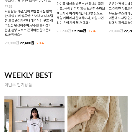
루즈여리핏 린넨 브이넥 7부니트
한여름 일상을 바꾸는 단 하나의 쿨링
은은한 펀칭 디테
FREE
니트! 몸에 감기지 않는 보송한 슬라브
고 여리한 무드를 
시원함은 기본, 입어보면 놀라실 완벽
텍스처와 여리여리한 나그랑 핏으로
유로운 루즈핏과 
한 체형 커버 실루엣! 브이넥과 내추럴
체형 커버까지 완벽하니까, 매일 고민
여름에도 부담 없이
한 드롭 숄더가 만나 매력적인 루즈-여
없이 손이 가게 될 거예요~
외에서 활용도 높
리핏을 완성해주며, 우수한 통기성의
린넨 혼방 니트로 끈적이는 한여름에
23,900원
19,900원
17%
28,000원
22,7
도 쾌적해요~
28,000원
22,400원
20%
WEEKLY BEST
이번주 인기상품