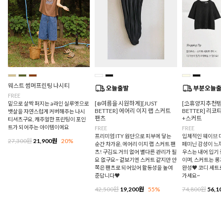
웨스트 썸머프린팅 나시티
FREE
[❄️여름을 시원하게][JUST
[⛱️휴양지추천템/
밑으로 살짝 퍼지는 a라인 실루엣으로
BETTER] 에어리 이지 랩 스커트
BETTER] 리
뱃살을 자연스럽게 커버해주는 나시
팬츠
+스커트
티셔츠구요, 캐주얼한 프린팅이 포인
트가 되어주는 아이템이에요
FREE
FREE
프리미엄 ITY 원단으로 피부에 닿는
입체적인 웨이브 
27,300원
21,900원
20%
순간 차가운, 에어리 이지 랩 스커트 팬
페미닌 감성이 느
츠! 구김도 거의 없어 별다른 관리가 필
우스는 내어 입기
요 없구요~ 겉보기엔 스커트 같지만 안
이며, 스커트는 
쪽은 팬츠로 되어있어 활동성을 높여
완성♥ 코디 세트
준답니다♥
가세요~
42,500원
19,200원
55%
74,800원
56,1