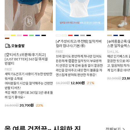
[💕가성비최고/추천템] 밀착커버
[❄️여름출근룩/
컬러 캡나시(기본/롱)
스판 일자슬랙스
FREE
S,M,L,XL
[🏆티셔츠1위판매/후기최고]
브라 없이도 편안하게,하나만 입어도
매년 인기베스트 쿨
[JUST BETTER] 365일 워셔블
든든하게!쫀쫀한 밀착핏이 부유방까
깔끔한 핏으로 여
반팔티
지 안정감 있게 감싸 들뜸 없이 깔끔한
고, 얼음처럼 차
FREE
라인을 잡아주고,내장 캡이 볼륨을 자
게 입기 좋은 아이
세탁기&건조기 사용이 가능한 탄탄한
연스럽게 받쳐줘 편안한 착용감!
32,500원
23,8
워셔블 소재로
16,200원
12,800원
21%
여러분들의 시간을 절약해주는 간편한
반팔 티셔츠!
색감 예쁜 기본티로 365일 1년 내내 돌
려 입기 좋아요~
26,800원
20,700원
23%
올 여름 걱정끝~ 시원한 진
전체보기