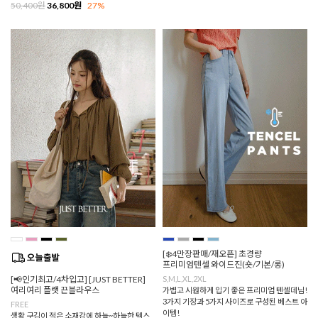
50,400원
36,800원
27%
[❄️4만장판매/재오픈] 초경량
프리미엄텐셀 와이드진(숏/기본/롱)
[📢인기최고/4차입고] [JUST BETTER]
S,M,L,XL,2XL
여리여리 플랫 끈블라우스
가볍고 시원하게 입기 좋은 프리미엄 텐셀데님!
3가지 기장과 5가지 사이즈로 구성된 베스트 아
FREE
이템!
생활 구김이 적은 소재감에 하늘~하늘한 텍스