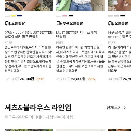
(건조기🙆🏻‍♀️가능) [JUST BETTER]
[JUST BETTER] 데이즈 배색
[❄️출근룩/시원한
클로이 실키 퍼프 반팔티
반팔티
BETTER] 하프
FREE
FREE
FREE
출근룩부터 데이트룩까지, 티셔츠 한
여름엔 반팔티 하나만 가볍게 입으니
격식은 차려야 하
장으로 완성하는 완벽한 블라우스 핏!
까, 티셔츠 하나라도 특별하게! 배색 라
이라면? 쿨 분또 
실크 같은 촉감에 건조기 사용까지 가
인을 더해 꾸안꾸 느낌으로 예쁘게 입
고, 밑단 밴딩으
능한 만능 이중지 원단으로 관리는 세
을 수 있도록 제작된 티셔츠구요~ 쫀쫀
는 볼륨 실루엣으로
상 편하게, 무드는 로맨틱하게 채워줄
한 텐션의 부드러운 코튼 소재로 시원
근부터 퇴근 후 
퍼프티예요~
하고 편안해요♥
해요♥
32,300원
24,300원
25%
32,600원
23,800원
27%
34,900원
26,9
셔츠&블라우스 라인업
전체보기
출근룩/일상룩 어디에나 사랑받는 아이템