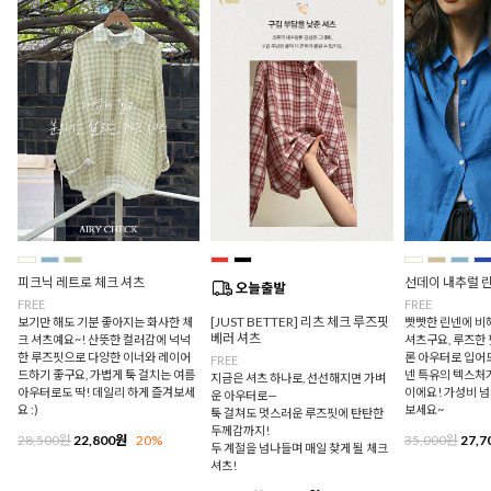
피크닉 레트로 체크 셔츠
선데이 내추럴 
FREE
FREE
[JUST BETTER] 리츠 체크 루즈핏
보기만 해도 기분 좋아지는 화사한 체
빳빳한 린넨에 비
베러 셔츠
크 셔츠예요~! 산뜻한 컬러감에 넉넉
셔츠구요, 루즈한
한 루즈핏으로 다양한 이너와 레이어
론 아우터로 입어
FREE
드하기 좋구요, 가볍게 툭 걸치는 여름
넨 특유의 텍스처
지금은 셔츠 하나로, 선선해지면 가벼
아우터로도 딱! 데일리 하게 즐겨보세
이에요! 가성비 
운 아우터로—
요 :)
보세요~
툭 걸쳐도 멋스러운 루즈핏에 탄탄한
두께감까지!
28,500원
22,800원
20%
35,000원
27,7
두 계절을 넘나들며 매일 찾게 될 체크
셔츠!