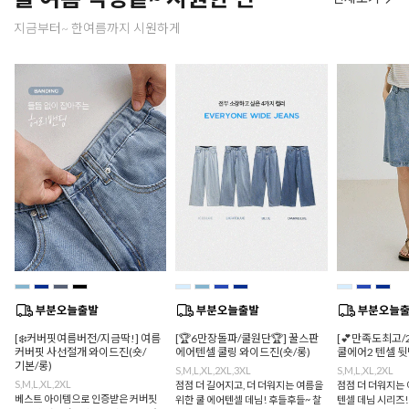
지금부터~ 한여름까지 시원하게
[❄️커버핏여름버전/지금딱!] 여름
[🏆6만장돌파/쿨원단🏆] 꿀스판
[💕만족도최고/
커버핏 사선절개 와이드진(숏/
에어텐셀 쿨링 와이드진(숏/롱)
쿨에어2 텐셀 
기본/롱)
S,M,L,XL,2XL,3XL
S,M,L,XL,2XL
S,M,L,XL,2XL
점점 더 길어지고, 더 더워지는 여름을
점점 더 더워지는 
베스트 아이템으로 인증받은 커버핏
위한 쿨 에어텐셀 데님! 후들후들~ 찰
텐셀 데님 시리즈!