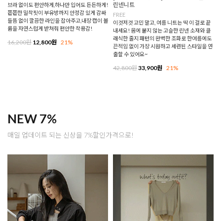
린넨니트
브라 없이도 편안하게,하나만 입어도 든든하게!
쫀쫀한 밀착핏이 부유방까지 안정감 있게 감싸
FREE
들뜸 없이 깔끔한 라인을 잡아주고,내장 캡이 볼
이것저것 고민 말고, 여름 니트는 딱 이 걸로 끝
륨을 자연스럽게 받쳐줘 편안한 착용감!
내세요! 몸에 붙지 않는 고슬한 린넨 소재와 클
래식한 줄지 패턴의 완벽한 조화로 한여름에도
16,200원
12,800원
21%
끈적임 없이 가장 시원하고 세련된 스타일을 연
출할 수 있어요~
42,800원
33,900원
21%
NEW 7%
매일 업데이트 되는 신상을 7%할인가격으로!