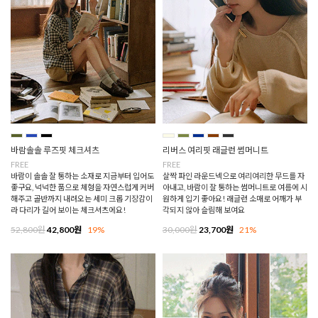
바람솔솔 루즈핏 체크셔츠
리버스 여리핏 래글런 썸머니트
FREE
FREE
바람이 솔솔 잘 통하는 소재로 지금부터 입어도
살짝 파인 라운드넥으로 여리여리한 무드를 자
좋구요, 넉넉한 품으로 체형을 자연스럽게 커버
아내고, 바람이 잘 통하는 썸머니트로 여름에 시
해주고 골반까지 내려오는 세미 크롭 기장감이
원하게 입기 좋아요! 래글런 소매로 어깨가 부
라 다리가 길어 보이는 체크셔츠에요!
각되지 않아 슬림해 보여요
52,800원
42,800원
19%
30,000원
23,700원
21%