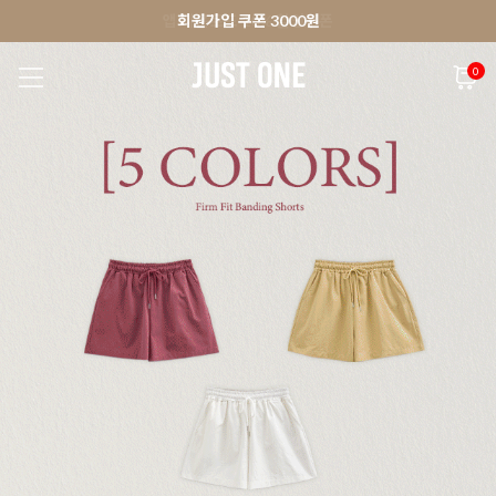
🚀오늘출발상품 당일발송 배송중
앱 다운로드 10% 할인쿠폰
앱 다운로드 10% 할인쿠폰
회원가입 쿠폰 3000원
0
NEW 7%
BEST
🚀오늘출발
MADE . J
상의
팬츠
아