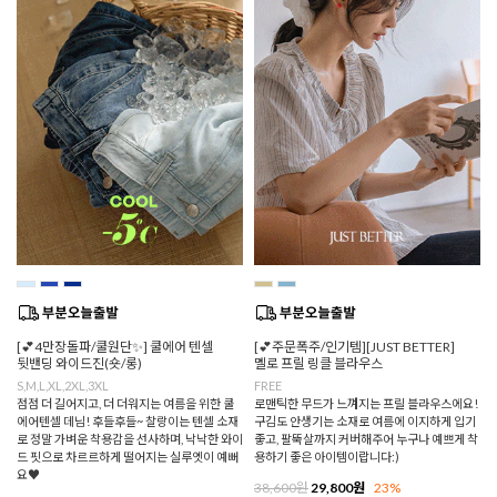
[💕4만장돌파/쿨원단✨] 쿨에어 텐셀
[💕주문폭주/인기템][JUST BETTER]
뒷밴딩 와이드진(숏/롱)
멜로 프릴 링클 블라우스
S,M,L,XL,2XL,3XL
FREE
점점 더 길어지고, 더 더워지는 여름을 위한 쿨
로맨틱한 무드가 느껴지는 프릴 블라우스에요!
에어텐셀 데님! 후들후들~ 찰랑이는 텐셀 소재
구김도 안생기는 소재로 여름에 이지하게 입기
로 정말 가벼운 착용감을 선사하며, 낙낙한 와이
좋고, 팔뚝살까지 커버해주어 누구나 예쁘게 착
드 핏으로 차르르하게 떨어지는 실루엣이 예뻐
용하기 좋은 아이템이랍니다:)
요♥
38,600원
29,800원
23%