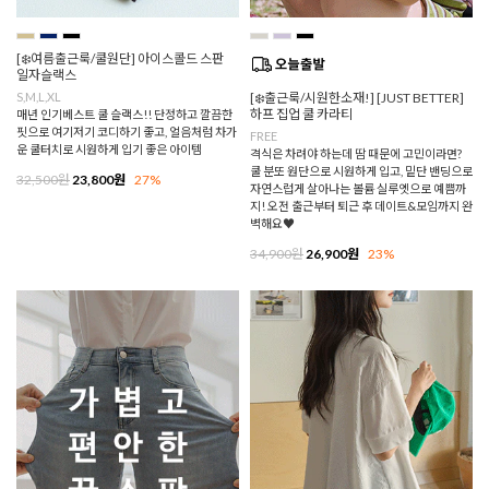
[❄️여름출근룩/쿨원단] 아이스콜드 스판
일자슬랙스
S,M,L,XL
[❄️출근룩/시원한소재!] [JUST BETTER]
하프 집업 쿨 카라티
매년 인기베스트 쿨 슬랙스!! 단정하고 깔끔한
핏으로 여기저기 코디하기 좋고, 얼음처럼 차가
FREE
운 쿨터치로 시원하게 입기 좋은 아이템
격식은 차려야 하는데 땀 때문에 고민이라면?
쿨 분또 원단으로 시원하게 입고, 밑단 밴딩으로
32,500원
23,800원
27%
자연스럽게 살아나는 볼륨 실루엣으로 예쁨까
지! 오전 출근부터 퇴근 후 데이트&모임까지 완
벽해요♥
34,900원
26,900원
23%