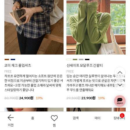
코미 체크 롤업셔츠
선세이프 모달루즈 긴팔티
FREE
FREE
차르르 유연하게 떨어지는 소프트 원단에 은은
입는 순간 여리한 실루엣이 살아나는 루즈핏 티
한 비침으로 지금부터 간절기까지 입기 좋은 셔
셔츠!가볍게 흐르는 핏으로 군살은 자연스럽게
츠에요~고정 가능한 롤업 소매라 날씨에 맞춰
가려주고 팬츠 하나만 매치해도 내추럴한 꾸안
스타일링하기 좋답니다
꾸 무드를 연출해줘요
30,700원
24,900원
19%
29,500원
23,900원
19%
0
홈
검색
마이
장바구니
이전
찜