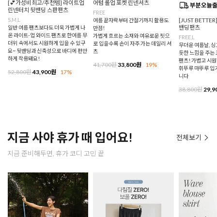
[💕가성비최고/추천템] 라이트업
어텀 롤업 포켓 린넨셔츠
린넨터치 뒷밴딩 스판팬츠
FREE
S,M,L
[JUST BETTE
여름 끝자락부터 간절기까지 활용도
밴딩팬츠
일반 여름 팬츠보다도 더욱 가볍게 나
만점!
온 라이트-업 와이드 팬츠로 한여름 무
가볍게 흐르는 소재와 여유로운 핏으
FREE,L
더위 속에서도 시원하게 입을 수 있구
로 입을수록 손이 자주 가는 데일리 셔
무더운 여름날, 
요~ 뒷밴딩과 신축성으로 바디에 편안
츠
듯한 느낌을 주는
하게 착용돼요!
팬츠! 가볍고 시
41,700원
33,800원
19%
휘뚜루 마뚜루 입
52,800원
43,900원
17%
니다
38,800원
29,9
지금 사야 휴가 때 입어요!
전체보기
지금 준비해두면, 휴가 코디 고민 끝