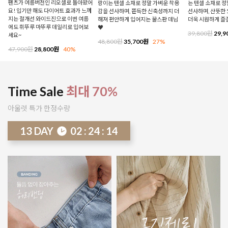
팬츠가 여름버전인 리오셀로 돌아왔어
랑이는 텐셀 소재로 정말 가벼운 착용
는 텐셀 소재로 
요! 입기만 해도 다이어트 효과가 느껴
감을 선사하며, 쫀득한 신축성까지 더
선사하며, 산뜻한 
지는 절개선 와이드진으로 이번 여름
해져 편안하게 입어지는 꿀스판 데님
더욱 시원하게 즐
에도 휘뚜루 마뚜루 데일리로 입어보
♥
39,800원
29,9
세요~
48,800원
35,700원
27%
47,900원
28,800원
40%
Time Sale
최대 70%
아울렛 특가 한정수량
13
DAY
02
:
24
:
08