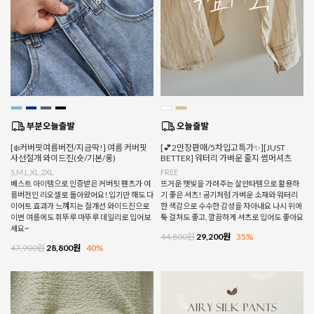
[❄️커버핏여름버전/지금딱!] 여름 커버핏
[💕2만장판매/5차입고특가✨][JUST
사선절개 와이드진(숏/기본/롱)
BETTER] 워터리 가벼운 줄지 썸머셔츠
S,M,L,XL,2XL
FREE
베스트 아이템으로 인증받은 커버핏 팬츠가 여
뜨거운 햇빛을 가려주는 살안타템으로 활용하
름버전인 리오셀로 돌아왔어요! 입기만 해도 다
기 좋은 셔츠! 공기처럼 가벼운 소재와 워터리
이어트 효과가 느껴지는 절개선 와이드진으로
한 색감으로 수수한 감성을 자아내요 나시 위에
이번 여름에도 휘뚜루 마뚜루 데일리로 입어보
툭 걸쳐도 좋고, 깔끔하게 셔츠로 입어도 좋아요
세요~
44,800원
29,200원
35%
47,900원
28,800원
40%