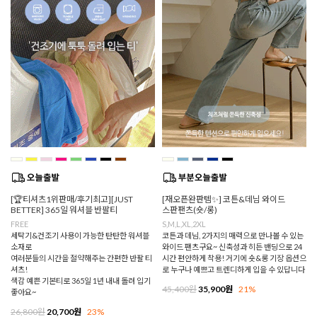
[🏆티셔츠1위판매/후기최고][JUST
[재오픈완판템✨] 코튼&데님 와이드
BETTER] 365일 워셔블 반팔티
스판팬츠(숏/롱)
FREE
S,M,L,XL,2XL
세탁기&건조기 사용이 가능한 탄탄한 워셔블
코튼과 데님, 2가지의 매력으로 만나볼 수 있는
소재로
와이드 팬츠구요~ 신축성과 히든 밴딩으로 24
여러분들의 시간을 절약해주는 간편한 반팔 티
시간 편안하게 착용! 거기에 숏&롱 기장 옵션으
셔츠!
로 누구나 예쁘고 트렌디하게 입을 수 있답니다
색감 예쁜 기본티로 365일 1년 내내 돌려 입기
45,400원
35,900원
21%
좋아요~
26,800원
20,700원
23%