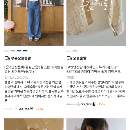
[🏆6만장돌파/쿨원단🏆] 꿀스판 에어텐셀
[💕2만장판매/5차입고특가✨][JUST
쿨링 와이드진(숏/롱)
BETTER] 워터리 가벼운 줄지 썸머셔츠
S,M,L,XL,2XL,3XL
FREE
점점 더 길어지고, 더 더워지는 여름을 위한 쿨
뜨거운 햇빛을 가려주는 살안타템으로 활용하
에어텐셀 데님! 후들후들~ 찰랑이는 텐셀 소재
기 좋은 셔츠! 공기처럼 가벼운 소재와 워터리
로 정말 가벼운 착용감을 선사하며, 쫀득한 신축
한 색감으로 수수한 감성을 자아내요 나시 위에
성까지 더해져 편안하게 입어지는 꿀스판 데님
툭 걸쳐도 좋고, 깔끔하게 셔츠로 입어도 좋아요
♥
44,800원
29,200원
35%
48,800원
35,700원
27%