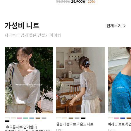
38,500원
28,900원
25%
가성비 니트
전체보기
지금부터 입기 좋은 간절기 아이템
쿨썸머 슬라브 라운드 니트
여리핏 보트넥 
[🧶여름니트/인기템!!]
FREE
FREE