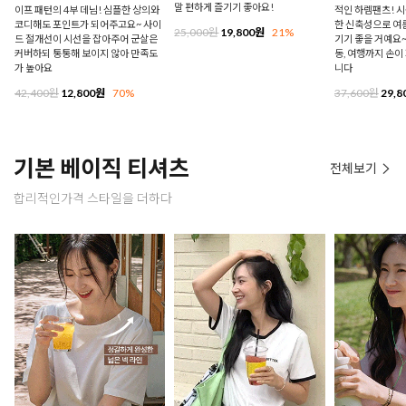
말 편하게 즐기기 좋아요!
이프 패턴의 4부 데님! 심플한 상의와
적인 하렘팬츠! 시
코디해도 포인트가 되어주고요~ 사이
한 신축성으로 여
25,000원
19,800원
21%
드 절개선이 시선을 잡아주어 군살은
기기 좋을 거예요~
커버하되 통통해 보이지 않아 만족도
동, 여행까지 손이
가 높아요
니다
42,400원
12,800원
70%
37,600원
29,8
기본 베이직 티셔츠
전체보기
합리적인가격 스타일을 더하다