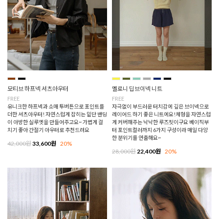
모티브 하프넥 셔츠아우터
멜로니 딥브이넥 니트
FREE
FREE
유니크한 하프넥과 소매 투버튼으로 포인트를
자극없이 부드러운 터치감에 깊은 브이넥으로
더한 셔츠아우터! 자연스럽게 잡히는 밑단 밴딩
레이어드 하기 좋은 니트에요!체형을 자연스럽
이 아방한 실루엣을 만들어주고요~ 가볍게 걸
게 커버해주는 낙낙한 루즈핏이구요 베이직부
치기 좋아 간절기 아우터로 추천드려요
터 포인트컬러까지 6가지 구성이라 매일 다양
한 분위기를 연출해요~
42,000원
33,600원
20%
28,000원
22,400원
20%