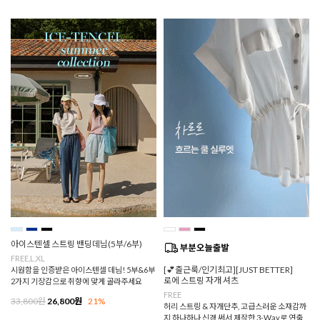
아이스텐셀 스트링 밴딩데님(5부/6부)
FREE,L,XL
[💕출근룩/인기최고][JUST BETTER]
시원함을 인증받은 아이스텐셀 데님! 5부&6부
로에 스트링 자개 셔츠
2가지 기장감으로 취향에 맞게 골라주세요
FREE
33,800원
26,800원
21%
허리 스트링 & 자개단추, 고급스러운 소재감까
지 하나하나 신경 써서 제작한 3-Way로 연출