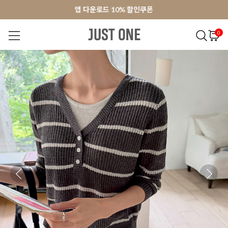
앱 다운로드 10% 할인쿠폰
앱 다운로드 10% 할인쿠폰
회원가입 쿠폰 3000원
회원가입 쿠폰 3000원
0
NEW 7%
BEST
오늘출발
MADE . J
상의
팬츠
아우