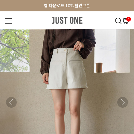
앱 다운로드 10% 할인쿠폰
앱 다운로드 10% 할인쿠폰
회원가입 쿠폰 3000원
회원가입 쿠폰 3000원
0
NEW 7%
BEST
오늘출발
MADE . J
상의
팬츠
아우