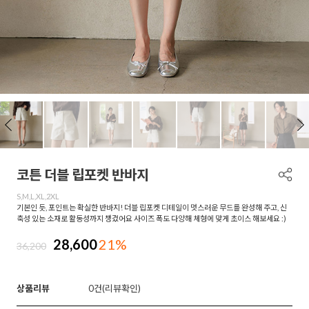
코튼 더블 립포켓 반바지
S,M,L,XL,2XL
기본인 듯, 포인트는 확실한 반바지! 더블 립포켓 디테일이 멋스러운 무드를 완성해 주고, 신
축성 있는 소재로 활동성까지 챙겼어요 사이즈 폭도 다양해 체형에 맞게 초이스 해보세요 :)
28,600
21%
36,200
상품리뷰
0