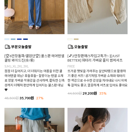
[🏆6만장돌파/쿨원단🏆] 꿀스판 에어텐셀
[💕2만장판매/5차입고특가✨][JUST
쿨링 와이드진(숏/롱)
BETTER] 워터리 가벼운 줄지 썸머셔츠
S,M,L,XL,2XL,3XL
FREE
점점 더 길어지고, 더 더워지는 여름을 위한 쿨
뜨거운 햇빛을 가려주는 살안타템으로 활용하
에어텐셀 데님! 후들후들~ 찰랑이는 텐셀 소재
기 좋은 셔츠! 공기처럼 가벼운 소재와 워터리
로 정말 가벼운 착용감을 선사하며, 쫀득한 신축
한 색감으로 수수한 감성을 자아내요 나시 위에
성까지 더해져 편안하게 입어지는 꿀스판 데님
툭 걸쳐도 좋고, 깔끔하게 셔츠로 입어도 좋아요
♥
44,800원
29,200원
35%
48,800원
35,700원
27%