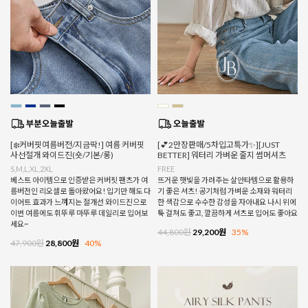
[❄️커버핏여름버전/지금딱!] 여름 커버핏
[💕2만장판매/5차입고특가✨][JUST
사선절개 와이드진(숏/기본/롱)
BETTER] 워터리 가벼운 줄지 썸머셔츠
S,M,L,XL,2XL
FREE
베스트 아이템으로 인증받은 커버핏 팬츠가 여
뜨거운 햇빛을 가려주는 살안타템으로 활용하
름버전인 리오셀로 돌아왔어요! 입기만 해도 다
기 좋은 셔츠! 공기처럼 가벼운 소재와 워터리
이어트 효과가 느껴지는 절개선 와이드진으로
한 색감으로 수수한 감성을 자아내요 나시 위에
이번 여름에도 휘뚜루 마뚜루 데일리로 입어보
툭 걸쳐도 좋고, 깔끔하게 셔츠로 입어도 좋아요
세요~
44,800원
29,200원
35%
47,900원
28,800원
40%