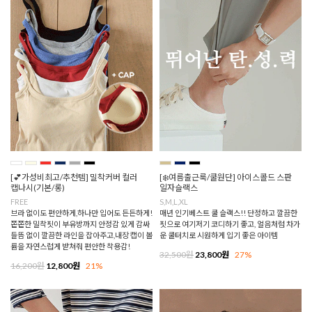
[💕가성비최고/추천템] 밀착커버 컬러
[❄️여름출근룩/쿨원단] 아이스콜드 스판
캡나시(기본/롱)
일자슬랙스
FREE
S,M,L,XL
브라 없이도 편안하게,하나만 입어도 든든하게!
매년 인기베스트 쿨 슬랙스!! 단정하고 깔끔한
쫀쫀한 밀착핏이 부유방까지 안정감 있게 감싸
핏으로 여기저기 코디하기 좋고, 얼음처럼 차가
들뜸 없이 깔끔한 라인을 잡아주고,내장 캡이 볼
운 쿨터치로 시원하게 입기 좋은 아이템
륨을 자연스럽게 받쳐줘 편안한 착용감!
32,500원
23,800원
27%
16,200원
12,800원
21%