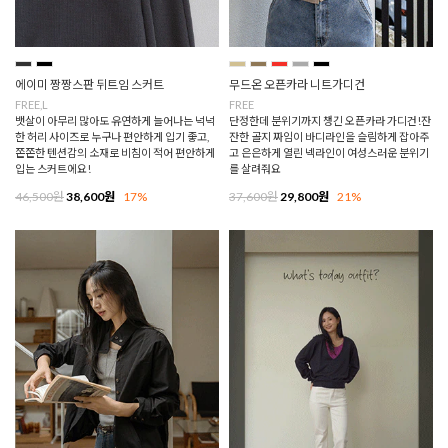
에이미 짱짱스판 뒤트임 스커트
무드온 오픈카라 니트가디건
FREE,L
FREE
뱃살이 아무리 많아도 유연하게 늘어나는 넉넉
단정한데 분위기까지 챙긴 오픈카라 가디건!잔
한 허리 사이즈로 누구나 편안하게 입기 좋고,
잔한 골지 짜임이 바디라인을 슬림하게 잡아주
쫀쫀한 텐션감의 소재로 비침이 적어 편안하게
고 은은하게 열린 넥라인이 여성스러운 분위기
입는 스커트에요!
를 살려줘요
46,500원
38,600원
17%
37,600원
29,800원
21%