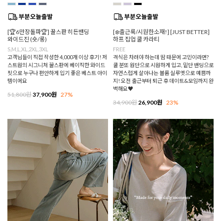
[🏆6만장돌파🏆] 꿀스판 히든밴딩
[❄️출근룩/시원한소재!] [JUST BETTER]
와이드진 (숏/롱)
하프 집업 쿨 카라티
S,M,L,XL,2XL,3XL
FREE
고객님들이 직접 작성한 4,000개 이상 후기! 저
격식은 차려야 하는데 땀 때문에 고민이라면?
스트원의 시그니처 꿀스판에 베이직한 와이드
쿨 분또 원단으로 시원하게 입고, 밑단 밴딩으로
핏으로 누구나 편안하게 입기 좋은 베스트 아이
자연스럽게 살아나는 볼륨 실루엣으로 예쁨까
템이에요
지! 오전 출근부터 퇴근 후 데이트&모임까지 완
벽해요♥
51,800원
37,900원
27%
34,900원
26,900원
23%