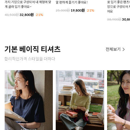
가지 기장으로 구성되어 내 체형에 맞
로 입기 좋은 팬츠에
말 편하게 즐기기 좋아요!
게 골라 입기 좋아요~
장으로 구성되어 
25,000원
19,800원
21%
어요
41,500원
32,800원
21%
38,900원
30,8
기본 베이직 티셔츠
전체보기
합리적인가격 스타일을 더하다