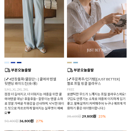
[💕4만장돌파/쿨원단✨] 쿨에어 텐셀
[💕주문폭주/인기템][JUST BETTER]
뒷밴딩 와이드진(숏/롱)
멜로 프릴 링클 블라우스
S,M,L,XL,2XL,3XL
FREE
점점 더 길어지고, 더 더워지는 여름을 위한 쿨
로맨틱한 무드가 느껴지는 프릴 블라우스에요!
에어텐셀 데님! 후들후들~ 찰랑이는 텐셀 소재
구김도 안생기는 소재로 여름에 이지하게 입기
로 정말 가벼운 착용감을 선사하며, 낙낙한 와이
좋고, 팔뚝살까지 커버해주어 누구나 예쁘게 착
드 핏으로 차르르하게 떨어지는 실루엣이 예뻐
용하기 좋은 아이템이랍니다:)
요♥
38,600원
29,800원
23%
50,400원
36,800원
27%