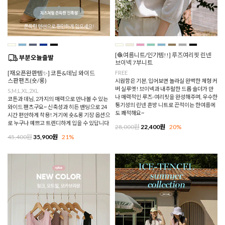
[🧶여름니트/인기템!!] 루즈여리핏 린넨
브이넥 7부니트
[재오픈완판템✨] 코튼&데님 와이드
FREE
스판팬츠(숏/롱)
시원함은 기본, 입어보면 놀라실 완벽한 체형 커
버 실루엣! 브이넥과 내추럴한 드롭 숄더가 만
S,M,L,XL,2XL
나 매력적인 루즈-여리핏을 완성해주며, 우수한
코튼과 데님, 2가지의 매력으로 만나볼 수 있는
통기성의 린넨 혼방 니트로 끈적이는 한여름에
와이드 팬츠구요~ 신축성과 히든 밴딩으로 24
도 쾌적해요~
시간 편안하게 착용! 거기에 숏&롱 기장 옵션으
로 누구나 예쁘고 트렌디하게 입을 수 있답니다
28,000원
22,400원
20%
45,400원
35,900원
21%