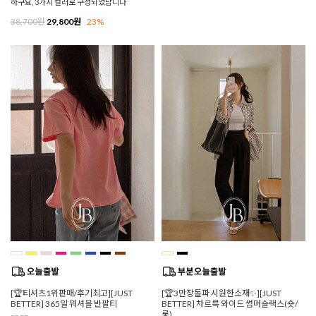
하구요, 3가지 컬러로 구성되었답니다
38,700원
29,800원
23%
[🏆티셔츠1위판매/후기최고][JUST
[🏆3만장돌파 시원한소재✨][JUST
BETTER] 365일 워셔블 반팔티
BETTER] 차르륵 와이드 썸머슬랙스(숏/
롱)