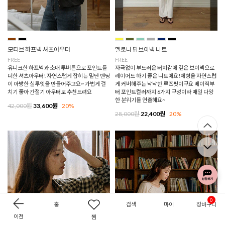
모티브 하프넥 셔츠아우터
멜로니 딥브이넥 니트
FREE
FREE
유니크한 하프넥과 소매 투버튼으로 포인트를
자극없이 부드러운 터치감에 깊은 브이넥으로
더한 셔츠아우터! 자연스럽게 잡히는 밑단 밴딩
레이어드 하기 좋은 니트에요!체형을 자연스럽
이 아방한 실루엣을 만들어주고요~ 가볍게 걸
게 커버해주는 낙낙한 루즈핏이구요 베이직부
치기 좋아 간절기 아우터로 추천드려요
터 포인트컬러까지 6가지 구성이라 매일 다양
한 분위기를 연출해요~
42,000원
33,600원
20%
28,000원
22,400원
20%
0
홈
검색
마이
장바구니
이전
찜