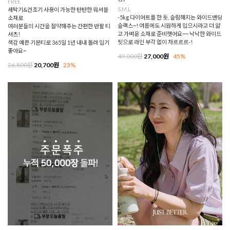
FREE
S,M,L
세탁기&건조기 사용이 가능한 탄탄한 워셔블
-5kg 다이어트를 한 듯, 슬림해지는 와이드밴딩
소재로
슬랙스~! 여름에도 시원하게 입으시라고 더 얇
여러분들의 시간을 절약해주는 간편한 반팔 티
고 가벼운 소재로 준비햇어요~~ 낙낙한 와이드
셔츠!
핏으로 라인 부각 없이 차르르르-!
색감 예쁜 기본티로 365일 1년 내내 돌려 입기
좋아요~
49,000원
27,000원
45%
26,800원
20,700원
23%