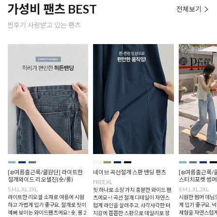
가성비 팬츠 BEST
전체보기
찐후기 사랑받고 있는 팬츠
[❄️여름출근룩/쿨원단] 라이트한
네이브 곡선절개 스판 밴딩 팬츠
[❄️여름출근룩/
절개와이드 리오셀진(숏/롱)
스티치포켓 썸머
FREE,XL
S,M,L,XL,2XL
S,M,L,XL,2XL
핏 하나로 소장 가치 충분한 와이드 팬
라이트한 리오셀 소재로 여름에 시원
시원한 썸머 데님
츠에요~! 곡선 절개 디테일이 자연스
하고 가볍게 입기 좋구요, 절개로 핏이
게 입기 좋구요,
럽게 라인을 살려주고, 사각사각한 터
예뻐 보이는 와이드팬츠에요! 숏, 롱 2
체형을 자연스럽게
치감에 쫀쫀한 스판으로 데일리로 정