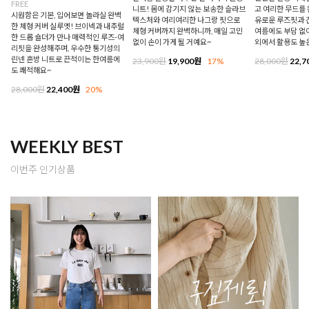
FREE
니트! 몸에 감기지 않는 보송한 슬라브
고 여리한 무드를 
시원함은 기본, 입어보면 놀라실 완벽
텍스처와 여리여리한 나그랑 핏으로
유로운 루즈핏과 
한 체형 커버 실루엣! 브이넥과 내추럴
체형 커버까지 완벽하니까, 매일 고민
여름에도 부담 없이
한 드롭 숄더가 만나 매력적인 루즈-여
없이 손이 가게 될 거예요~
외에서 활용도 높
리핏을 완성해주며, 우수한 통기성의
린넨 혼방 니트로 끈적이는 한여름에
23,900원
19,900원
17%
28,000원
22,7
도 쾌적해요~
28,000원
22,400원
20%
WEEKLY BEST
이번주 인기상품