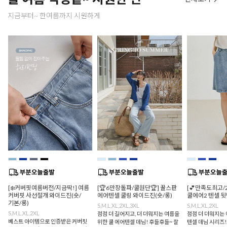
지금부터~ 한여름까지 시원하게
[❄️커버핏여름버전/지금딱!] 여름
[🏆6만장돌파/쿨원단🏆] 꿀스판
[💕만족도최고/
커버핏 사선절개 와이드진(숏/
에어텐셀 쿨링 와이드진(숏/롱)
쿨에어2 텐셀 
기본/롱)
S,M,L,XL,2XL,3XL
S,M,L,XL,2XL
S,M,L,XL,2XL
점점 더 길어지고, 더 더워지는 여름을
점점 더 더워지는 
베스트 아이템으로 인증받은 커버핏
위한 쿨 에어텐셀 데님! 후들후들~ 찰
텐셀 데님 시리즈!