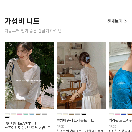
가성비 니트
전체보기
지금부터 입기 좋은 간절기 아이템
쿨썸머 슬라브 라운드 니트
여리핏 보트넥 
[🧶여름니트/인기템!!]
FREE
FREE
루즈여리핏 린넨 브이넥 7부니트
한여름 일상을 바꾸는 단 하나의 쿨링
은은한 펀칭 디테