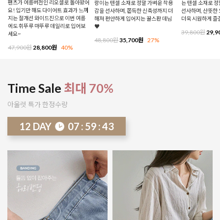
팬츠가 여름버전인 리오셀로 돌아왔어
랑이는 텐셀 소재로 정말 가벼운 착용
는 텐셀 소재로 
요! 입기만 해도 다이어트 효과가 느껴
감을 선사하며, 쫀득한 신축성까지 더
선사하며, 산뜻한 
지는 절개선 와이드진으로 이번 여름
해져 편안하게 입어지는 꿀스판 데님
더욱 시원하게 즐
에도 휘뚜루 마뚜루 데일리로 입어보
♥
39,800원
29,9
세요~
48,800원
35,700원
27%
47,900원
28,800원
40%
Time Sale
최대 70%
아울렛 특가 한정수량
12
DAY
07
:
59
:
37