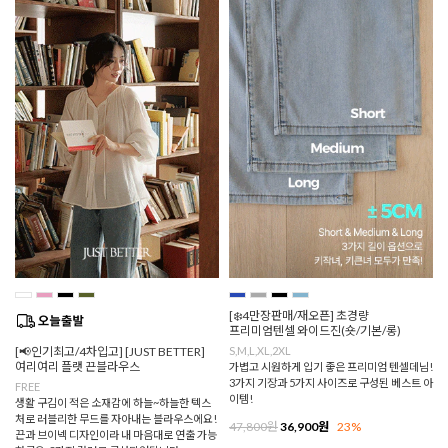
[❄️4만장판매/재오픈] 초경량
프리미엄텐셀 와이드진(숏/기본/롱)
[📢인기최고/4차입고] [JUST BETTER]
S,M,L,XL,2XL
여리여리 플랫 끈블라우스
가볍고 시원하게 입기 좋은 프리미엄 텐셀데님!
3가지 기장과 5가지 사이즈로 구성된 베스트 아
FREE
이템!
생활 구김이 적은 소재감에 하늘~하늘한 텍스
처로 러블리한 무드를 자아내는 블라우스에요!
47,800원
36,900원
23%
끈과 브이넥 디자인이라 내 마음대로 연출 가능