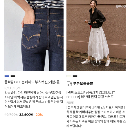
물빠짐OFF 논페이드 부츠컷진(기본/롱)
S,M,L,XL,2XL
[📢베스트1위상품/3차입고][JUST
입는 순간, 다리 라인이 확 살아나는 부츠컷 생
BETTER] 러브미 핀턱 캉캉스커트
지데님!허벅지는 슬림하게 잡아주고 밑단은 자
연스럽게 퍼져 군살은 정돈하고 비율은 한층 길
FREE
어 보이게 해드려요!
[블루체크 컬러추가!] 이번 s/s 치트키 아이템!
하체를 싹 커버해주는 캉캉 스커트에 가벼운 소
40,700원
32,600원
20%
재로 여름에도 착용하기 좋구요, 은근 포인트가
되어주는 자수로 어떤 상의와 함께 해도 예쁜 스
커트랍니다!