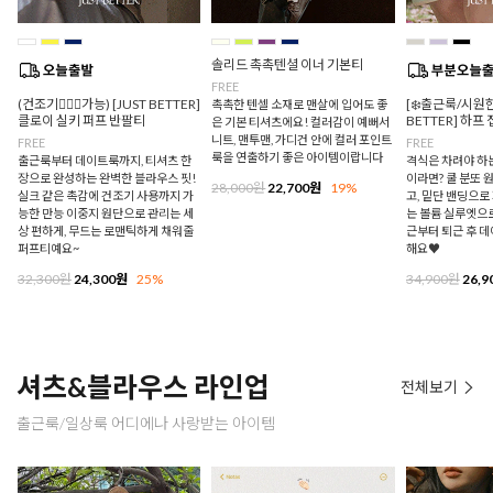
솔리드 촉촉텐셜 이너 기본티
FREE
(건조기🙆🏻‍♀️가능) [JUST BETTER]
[❄️출근룩/시원한
촉촉한 텐셀 소재로 맨살에 입어도 좋
클로이 실키 퍼프 반팔티
BETTER] 하프
은 기본 티셔츠에요! 컬러감이 예뻐서
니트, 맨투맨, 가디건 안에 컬러 포인트
FREE
FREE
룩을 연출하기 좋은 아이템이랍니다
출근룩부터 데이트룩까지, 티셔츠 한
격식은 차려야 하
장으로 완성하는 완벽한 블라우스 핏!
이라면? 쿨 분또 
28,000원
22,700원
19%
실크 같은 촉감에 건조기 사용까지 가
고, 밑단 밴딩으
능한 만능 이중지 원단으로 관리는 세
는 볼륨 실루엣으로
상 편하게, 무드는 로맨틱하게 채워줄
근부터 퇴근 후 
퍼프티예요~
해요♥
32,300원
24,300원
25%
34,900원
26,9
셔츠&블라우스 라인업
전체보기
출근룩/일상룩 어디에나 사랑받는 아이템