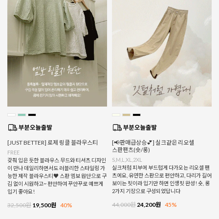
[JUST BETTER] 로제 링클 블라우스티
[📢판매급상승💕] 실크같은 리오셀
스판팬츠(숏/롱)
FREE
S,M,L,XL,2XL
갖춰 입은 듯한 블라우스 무드와 티셔츠 디자인
실크처럼 피부에 부드럽게 다가오는 리오셀 팬
이 만나 데일리하면서도 러블리한 스타일링 가
츠에요, 유연한 스판으로 편안하고, 다리가 길어
능한 제작 블라우스티♥ 스판 엠보 원단으로 구
보이는 핏이라 입기만 하면 인생핏 완성! 숏, 롱
김 없이 시원하고~ 편안하여 꾸안꾸로 예쁘게
2가지 기장으로 구성되었답니다
입기 좋아요!
44,000원
24,200원
45%
32,500원
19,500원
40%