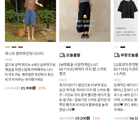
웨스트 썸머프린팅 나시티
FREE
[❄️여름을 시원하게][JUST
[⛱️휴양지추천템/
밑으로 살짝 퍼지는 a라인 실루엣으로
BETTER] 에어리 이지 랩 스커트
BETTER] 리
뱃살을 자연스럽게 커버해주는 나시
팬츠
+스커트
티셔츠구요, 캐주얼한 프린팅이 포인
트가 되어주는 아이템이에요
FREE
FREE
프리미엄 ITY 원단으로 피부에 닿는
입체적인 웨이브 
27,300원
21,900원
20%
순간 차가운, 에어리 이지 랩 스커트 팬
페미닌 감성이 느
츠! 구김도 거의 없어 별다른 관리가 필
우스는 내어 입기
요 없구요~ 겉보기엔 스커트 같지만 안
이며, 스커트는 
쪽은 팬츠로 되어있어 활동성을 높여
완성♥ 코디 세트
준답니다♥
가세요~
42,500원
19,200원
55%
74,800원
56,1