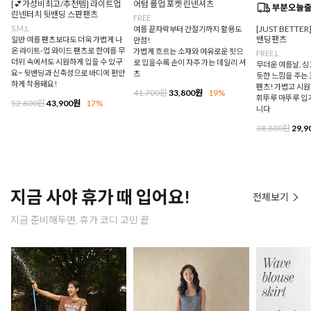
[💕가성비최고/추천템] 라이트업
어텀 롤업 포켓 린넨셔츠
린넨터치 뒷밴딩 스판팬츠
FREE
S,M,L
[JUST BETTE
여름 끝자락부터 간절기까지 활용도
밴딩팬츠
일반 여름 팬츠보다도 더욱 가볍게 나
만점!
온 라이트-업 와이드 팬츠로 한여름 무
가볍게 흐르는 소재와 여유로운 핏으
FREE,L
더위 속에서도 시원하게 입을 수 있구
로 입을수록 손이 자주 가는 데일리 셔
무더운 여름날, 
요~ 뒷밴딩과 신축성으로 바디에 편안
츠
듯한 느낌을 주는
하게 착용돼요!
팬츠! 가볍고 시
41,700원
33,800원
19%
휘뚜루 마뚜루 입
52,800원
43,900원
17%
니다
38,800원
29,9
지금 사야 휴가 때 입어요!
전체보기
지금 준비해두면, 휴가 코디 고민 끝