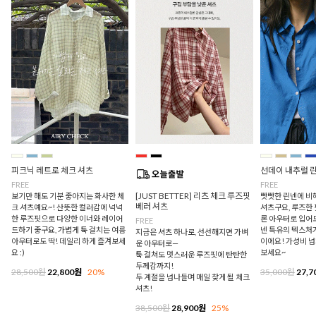
피크닉 레트로 체크 셔츠
선데이 내추럴 
FREE
FREE
[JUST BETTER] 리츠 체크 루즈핏
보기만 해도 기분 좋아지는 화사한 체
빳빳한 린넨에 비
베러 셔츠
크 셔츠예요~! 산뜻한 컬러감에 넉넉
셔츠구요, 루즈한
한 루즈핏으로 다양한 이너와 레이어
론 아우터로 입어
FREE
드하기 좋구요, 가볍게 툭 걸치는 여름
넨 특유의 텍스처
지금은 셔츠 하나로, 선선해지면 가벼
아우터로도 딱! 데일리 하게 즐겨보세
이에요! 가성비 
운 아우터로—
요 :)
보세요~
툭 걸쳐도 멋스러운 루즈핏에 탄탄한
두께감까지!
28,500원
22,800원
20%
35,000원
27,7
두 계절을 넘나들며 매일 찾게 될 체크
셔츠!
38,500원
28,900원
25%