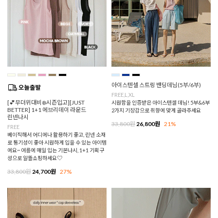
아이스텐셀 스트링 밴딩데님(5부/6부)
FREE,L,XL
[💕무더위대비❄️시즌입고][JUST
시원함을 인증받은 아이스텐셀 데님! 5부&6부
BETTER] 1+1 에브리데이 라운드
2가지 기장감으로 취향에 맞게 골라주세요
린넨나시
33,800원
26,800원
21%
FREE
베이직해서 어디에나 활용하기 좋고, 린넨 소재
로 통기성이 좋아 시원하게 입을 수 있는 아이템
에요~ 여름에 매일 입는 기본나시, 1+1 기획구
성으로 알뜰쇼핑하세요♡
33,800원
24,700원
27%