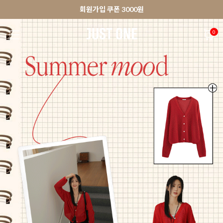
🚀오늘출발상품 당일발송 배송중
앱 다운로드 10% 할인쿠폰
앱 다운로드 10% 할인쿠폰
회원가입 쿠폰 3000원
0
NEW 7%
BEST
🚀오늘출발
MADE . J
상의
팬츠
아