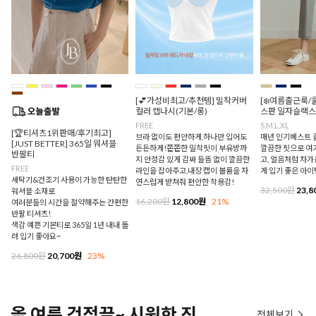
[💕가성비최고/추천템] 밀착커버
[❄️여름출근룩/
컬러 캡나시(기본/롱)
스판 일자슬랙스
FREE
S,M,L,XL
[🏆티셔츠1위판매/후기최고]
브라 없이도 편안하게,하나만 입어도
매년 인기베스트 쿨
[JUST BETTER] 365일 워셔블
든든하게!쫀쫀한 밀착핏이 부유방까
깔끔한 핏으로 여
반팔티
지 안정감 있게 감싸 들뜸 없이 깔끔한
고, 얼음처럼 차
FREE
라인을 잡아주고,내장 캡이 볼륨을 자
게 입기 좋은 아이
세탁기&건조기 사용이 가능한 탄탄한
연스럽게 받쳐줘 편안한 착용감!
32,500원
23,8
워셔블 소재로
16,200원
12,800원
21%
여러분들의 시간을 절약해주는 간편한
반팔 티셔츠!
색감 예쁜 기본티로 365일 1년 내내 돌
려 입기 좋아요~
26,800원
20,700원
23%
올 여름 걱정끝~ 시원한 진
전체보기