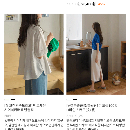
51,500원
28,400원
45%
[🏅고객만족도최고] 메르세유
[❄️여름출근룩/쿨원단] 리오셀100%
시어서커배색 반팔티
H라인 스커트(숏/롱)
FREE
S,M,L,XL,2XL
뒷면에 시어서커 배색으로 등에 땀이 차지 않구
텐셀보다 더 부드럽고 시원한 리오셀 소재로 만
요, 앞면엔 레터링과 넉넉한 핏으로 편안하게 입
든 h라인 스커트! 베이직한 디자인으로 다양한
기 좋은 반팔티!
코디에 활용하기 좋아요~