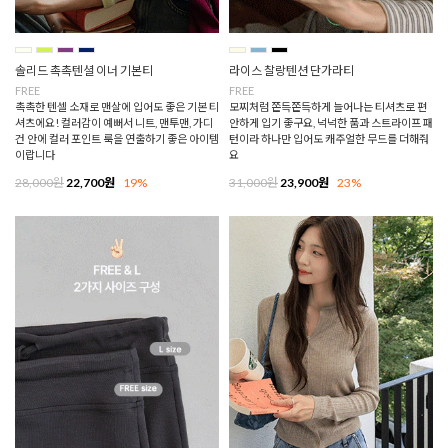
솔리드 촉촉텐셜 이너 기본티
라이스 찰랑텐션 단가라티
FREE
FREE
촉촉한 텐셀 소재로 맨살에 입어도 좋은 기본 티
모찌처럼 쫀득쫀득하게 늘어나는 티셔츠로 편
셔츠에요! 컬러감이 예뻐서 니트, 맨투맨, 가디
안하게 입기 좋구요, 넉넉한 품과 스트라이프 패
건 안에 컬러 포인트 룩을 연출하기 좋은 아이템
턴이라 하나만 입어도 캐주얼한 무드를 더해줘
이랍니다
요
28,000원
22,700원
19%
31,000원
23,900원
23%