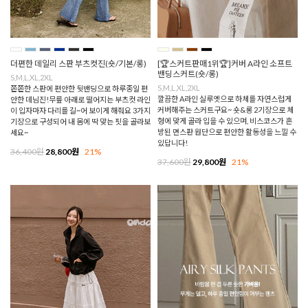
더편한 데일리 스판 부츠컷진(숏/기본/롱)
[🏆스커트판매1위🏆]커버 A라인 소프트
밴딩스커트(숏/롱)
S,M,L,XL,2XL
S,M,L,XL,2XL
쫀쫀한 스판에 편안한 뒷밴딩으로 하루종일 편
깔끔한 A라인 실루엣으로 하체를 자연스럽게
안한 데님진!무릎 아래로 떨어지는 부츠컷 라인
커버해주는 스커트구요~ 숏&롱 2기장으로 체
이 입자마자 다리를 길~어 보이게 해줘요 3가지
형에 맞게 골라 입을 수 있으며, 비스코스가 혼
기장으로 구성되어 내 몸에 딱 맞는 핏을 골라보
방된 면스판 원단으로 편안한 활동성을 느낄 수
세요~
있답니다!
36,400원
28,800원
21%
37,600원
29,800원
21%