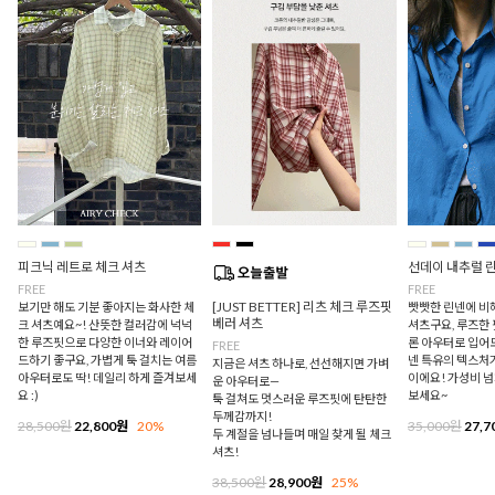
피크닉 레트로 체크 셔츠
선데이 내추럴 
FREE
FREE
[JUST BETTER] 리츠 체크 루즈핏
보기만 해도 기분 좋아지는 화사한 체
빳빳한 린넨에 비
베러 셔츠
크 셔츠예요~! 산뜻한 컬러감에 넉넉
셔츠구요, 루즈한
한 루즈핏으로 다양한 이너와 레이어
론 아우터로 입어
FREE
드하기 좋구요, 가볍게 툭 걸치는 여름
넨 특유의 텍스처
지금은 셔츠 하나로, 선선해지면 가벼
아우터로도 딱! 데일리 하게 즐겨보세
이에요! 가성비 
운 아우터로—
요 :)
보세요~
툭 걸쳐도 멋스러운 루즈핏에 탄탄한
두께감까지!
28,500원
22,800원
20%
35,000원
27,7
두 계절을 넘나들며 매일 찾게 될 체크
셔츠!
38,500원
28,900원
25%