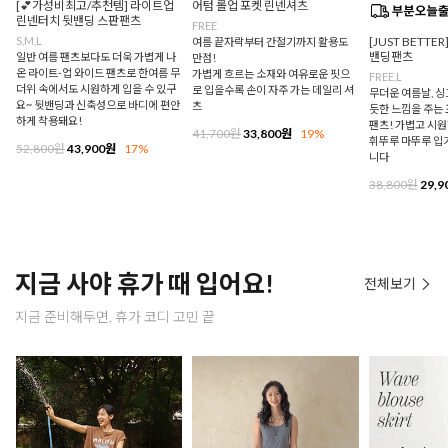
[💕가성비최고/추천템] 라이트업
어텀 롤업 포켓 린넨셔츠
린넨터치 뒷밴딩 스판팬츠
FREE
S,M,L
[JUST BETTE
여름 끝자락부터 간절기까지 활용도
밴딩팬츠
일반 여름 팬츠보다도 더욱 가볍게 나
만점!
온 라이트-업 와이드 팬츠로 한여름 무
가볍게 흐르는 소재와 여유로운 핏으
FREE,L
더위 속에서도 시원하게 입을 수 있구
로 입을수록 손이 자주 가는 데일리 셔
무더운 여름날, 
요~ 뒷밴딩과 신축성으로 바디에 편안
츠
듯한 느낌을 주는
하게 착용돼요!
팬츠! 가볍고 시
41,700원
33,800원
19%
휘뚜루 마뚜루 입
52,800원
43,900원
17%
니다
38,800원
29,9
지금 사야 휴가 때 입어요!
전체보기
지금 준비해두면, 휴가 코디 고민 끝