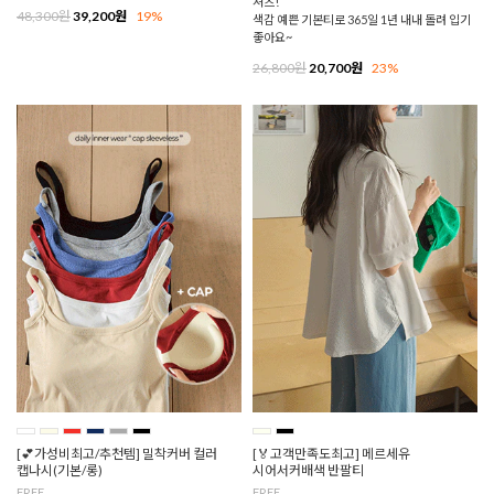
셔츠!
48,300원
39,200원
19%
색감 예쁜 기본티로 365일 1년 내내 돌려 입기
좋아요~
26,800원
20,700원
23%
[💕가성비최고/추천템] 밀착커버 컬러
[🏅고객만족도최고] 메르세유
캡나시(기본/롱)
시어서커배색 반팔티
FREE
FREE