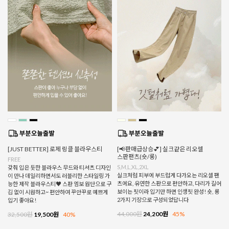
[JUST BETTER] 로제 링클 블라우스티
[📢판매급상승💕] 실크같은 리오셀
스판팬츠(숏/롱)
FREE
S,M,L,XL,2XL
갖춰 입은 듯한 블라우스 무드와 티셔츠 디자인
실크처럼 피부에 부드럽게 다가오는 리오셀 팬
이 만나 데일리하면서도 러블리한 스타일링 가
츠에요, 유연한 스판으로 편안하고, 다리가 길어
능한 제작 블라우스티♥ 스판 엠보 원단으로 구
보이는 핏이라 입기만 하면 인생핏 완성! 숏, 롱
김 없이 시원하고~ 편안하여 꾸안꾸로 예쁘게
2가지 기장으로 구성되었답니다
입기 좋아요!
44,000원
24,200원
45%
32,500원
19,500원
40%