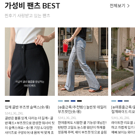
가성비 팬츠 BEST
전체보기
찐후기 사랑받고 있는 팬츠
입체 골반 부츠컷 슬랙스(숏/롱)
[❄️출근룩/추천템!] 늘씬핏 데일리
[❄️여름출근룩/
부츠컷진(숏/롱)
절개와이드 리오
S,M,L,XL,2XL
S,M,L,XL,2XL
S,M,L,XL,2XL
골반은 볼륨 있게, 다리는 더 길게~ 골
한여름에도 시원한 쿨 기능성 데님진!
라이트한 리오셀 
반 패드+부츠컷으로 완성한 워너비 핏
탄탄한 고밀도 논스판 원단이 하체를
하고 가볍게 입기 
의 슬랙스에요~ 숏/롱 기장 & 다양한
정돈해 주며, 세미 부츠컷 핏으로 슬림
예뻐 보이는 와이드
사이즈로 구성되어 내 몸에 딱 맞게 초