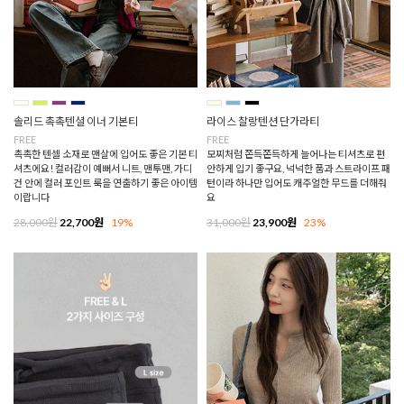
솔리드 촉촉텐셜 이너 기본티
라이스 찰랑텐션 단가라티
FREE
FREE
촉촉한 텐셀 소재로 맨살에 입어도 좋은 기본 티
모찌처럼 쫀득쫀득하게 늘어나는 티셔츠로 편
셔츠에요! 컬러감이 예뻐서 니트, 맨투맨, 가디
안하게 입기 좋구요, 넉넉한 품과 스트라이프 패
건 안에 컬러 포인트 룩을 연출하기 좋은 아이템
턴이라 하나만 입어도 캐주얼한 무드를 더해줘
이랍니다
요
28,000원
22,700원
19%
31,000원
23,900원
23%