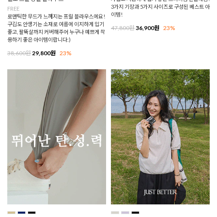
3가지 기장과 5가지 사이즈로 구성된 베스트 아
FREE
이템!
로맨틱한 무드가 느껴지는 프릴 블라우스에요!
구김도 안생기는 소재로 여름에 이지하게 입기
47,800원
36,900원
23%
좋고, 팔뚝살까지 커버해주어 누구나 예쁘게 착
용하기 좋은 아이템이랍니다:)
38,600원
29,800원
23%