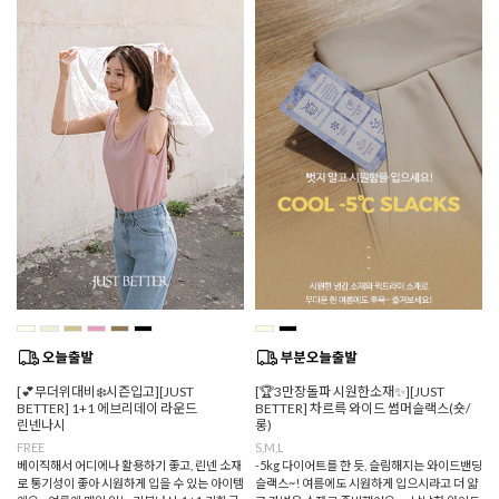
[💕무더위대비❄️시즌입고][JUST
[🏆3만장돌파 시원한소재✨][JUST
BETTER] 1+1 에브리데이 라운드
BETTER] 차르륵 와이드 썸머슬랙스(숏/
린넨나시
롱)
FREE
S,M,L
베이직해서 어디에나 활용하기 좋고, 린넨 소재
-5kg 다이어트를 한 듯, 슬림해지는 와이드밴딩
로 통기성이 좋아 시원하게 입을 수 있는 아이템
슬랙스~! 여름에도 시원하게 입으시라고 더 얇