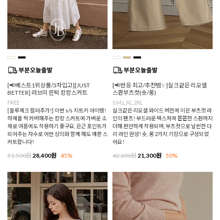
[📢베스트1위상품/3차입고][JUST
[📢반응 최고/추천템✨]실크같은 리오셀
BETTER] 러브미 핀턱 캉캉스커트
스판부츠컷(숏/롱)
FREE
S,M,L,XL,2XL
[블루체크 컬러추가!] 이번 s/s 치트키 아이템!
실크같은 리오셀 와이드 버전에 이은 부츠컷 라
하체를 싹 커버해주는 캉캉 스커트에 가벼운 소
인의 팬츠! 부드러운 텍스처에 쫀쫀한 스판까지
재로 여름에도 착용하기 좋구요, 은근 포인트가
더해 편안하게 착용되며, 부츠컷으로 날씬한 다
되어주는 자수로 어떤 상의와 함께 해도 예쁜 스
리 라인 완성! 숏, 롱 2가지 기장으로 구성되었
커트랍니다!
어요!
51,500원
28,400원
45%
42,600원
21,300원
50%