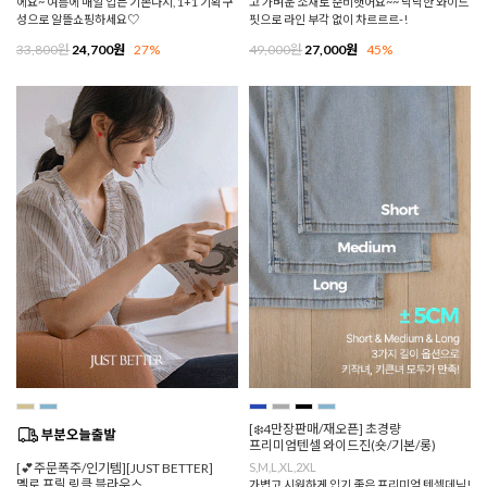
에요~ 여름에 매일 입는 기본나시, 1+1 기획구
고 가벼운 소재로 준비햇어요~~ 낙낙한 와이드
성으로 알뜰쇼핑하세요♡
핏으로 라인 부각 없이 차르르르-!
33,800원
24,700원
27%
49,000원
27,000원
45%
[❄️4만장판매/재오픈] 초경량
프리미엄텐셀 와이드진(숏/기본/롱)
[💕주문폭주/인기템][JUST BETTER]
S,M,L,XL,2XL
멜로 프릴 링클 블라우스
가볍고 시원하게 입기 좋은 프리미엄 텐셀데님!