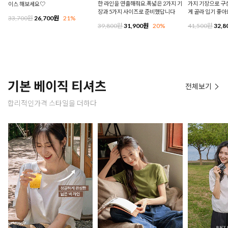
한 라인을 연출해줘요.폭넓은 2가지 기
가지 기장으로 구
이스 해보세요♡
장과 5가지 사이즈로 준비했답니다
게 골라 입기 좋아
33,700원
26,700원
21%
39,800원
31,900원
20%
41,500원
32,8
기본 베이직 티셔츠
전체보기
합리적인가격 스타일을 더하다