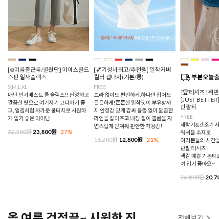
[❄️여름출근룩/쿨원단] 아이스콜드
[💕가성비최고/추천템] 밀착커버
스판 일자슬랙스
컬러 캡나시(기본/롱)
S,M,L,XL
FREE
[🏆티셔츠1위
매년 인기베스트 쿨 슬랙스!! 단정하고
브라 없이도 편안하게,하나만 입어도
[JUST BETTE
깔끔한 핏으로 여기저기 코디하기 좋
든든하게!쫀쫀한 밀착핏이 부유방까
반팔티
고, 얼음처럼 차가운 쿨터치로 시원하
지 안정감 있게 감싸 들뜸 없이 깔끔한
FREE
게 입기 좋은 아이템
라인을 잡아주고,내장 캡이 볼륨을 자
세탁기&건조기 사
연스럽게 받쳐줘 편안한 착용감!
32,500원
23,800원
27%
워셔블 소재로
16,200원
12,800원
21%
여러분들의 시간을
반팔 티셔츠!
색감 예쁜 기본티로
려 입기 좋아요~
26,800원
20,7
올 여름 걱정끝~ 시원한 진
전체보기