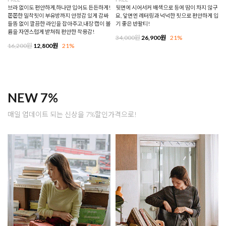
브라 없이도 편안하게,하나만 입어도 든든하게!
뒷면에 시어서커 배색으로 등에 땀이 차지 않구
쫀쫀한 밀착핏이 부유방까지 안정감 있게 감싸
요, 앞면엔 레터링과 넉넉한 핏으로 편안하게 입
들뜸 없이 깔끔한 라인을 잡아주고,내장 캡이 볼
기 좋은 반팔티!
륨을 자연스럽게 받쳐줘 편안한 착용감!
34,000원
26,900원
21%
16,200원
12,800원
21%
NEW 7%
매일 업데이트 되는 신상을 7%할인가격으로!