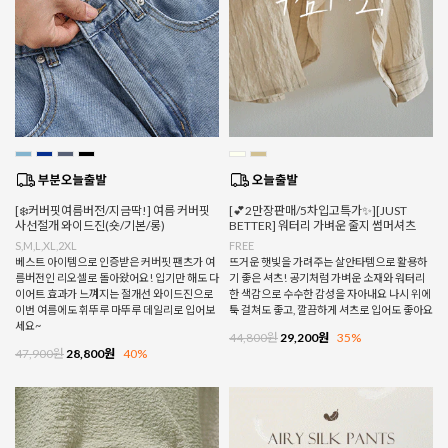
[❄️커버핏여름버전/지금딱!] 여름 커버핏
[💕2만장판매/5차입고특가✨][JUST
사선절개 와이드진(숏/기본/롱)
BETTER] 워터리 가벼운 줄지 썸머셔츠
S,M,L,XL,2XL
FREE
베스트 아이템으로 인증받은 커버핏 팬츠가 여
뜨거운 햇빛을 가려주는 살안타템으로 활용하
름버전인 리오셀로 돌아왔어요! 입기만 해도 다
기 좋은 셔츠! 공기처럼 가벼운 소재와 워터리
이어트 효과가 느껴지는 절개선 와이드진으로
한 색감으로 수수한 감성을 자아내요 나시 위에
이번 여름에도 휘뚜루 마뚜루 데일리로 입어보
툭 걸쳐도 좋고, 깔끔하게 셔츠로 입어도 좋아요
세요~
44,800원
29,200원
35%
47,900원
28,800원
40%