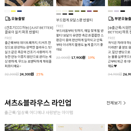
부드럽게 모달스판 반팔티
FREE
(건조기🙆🏻‍♀️가능) [JUST BETTER]
[❄️출근룩/시원한
부드러움부터 핏까지, 매일 찾게 될 반
클로이 실키 퍼프 반팔티
BETTER] 하프
팔티!모달의 유연한 촉감과 쫀쫀한 스
FREE
FREE
판감이 몸에 편안하게 밀착되고 단독
출근룩부터 데이트룩까지, 티셔츠 한
격식은 차려야 하
부터 이너까지 활용도 높게 즐기기 좋
장으로 완성하는 완벽한 블라우스 핏!
이라면? 쿨 분또 
아요
실크 같은 촉감에 건조기 사용까지 가
고, 밑단 밴딩으
능한 만능 이중지 원단으로 관리는 세
는 볼륨 실루엣으로
22,000원
17,900원
19%
상 편하게, 무드는 로맨틱하게 채워줄
근부터 퇴근 후 
퍼프티예요~
해요♥
32,300원
24,300원
25%
34,900원
26,9
셔츠&블라우스 라인업
전체보기
출근룩/일상룩 어디에나 사랑받는 아이템