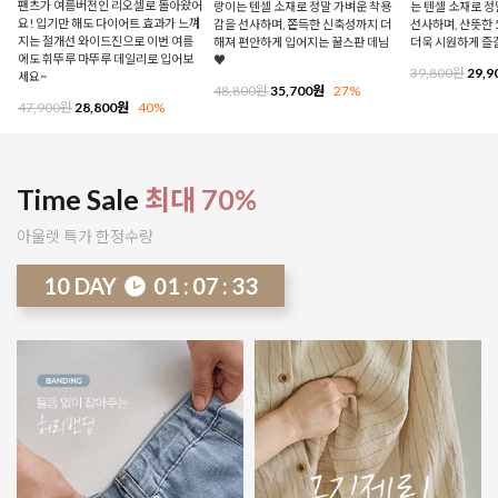
팬츠가 여름버전인 리오셀로 돌아왔어
랑이는 텐셀 소재로 정말 가벼운 착용
는 텐셀 소재로 
요! 입기만 해도 다이어트 효과가 느껴
감을 선사하며, 쫀득한 신축성까지 더
선사하며, 산뜻한 
지는 절개선 와이드진으로 이번 여름
해져 편안하게 입어지는 꿀스판 데님
더욱 시원하게 즐
에도 휘뚜루 마뚜루 데일리로 입어보
♥
39,800원
29,9
세요~
48,800원
35,700원
27%
47,900원
28,800원
40%
Time Sale
최대 70%
아울렛 특가 한정수량
10
DAY
01
:
07
:
28