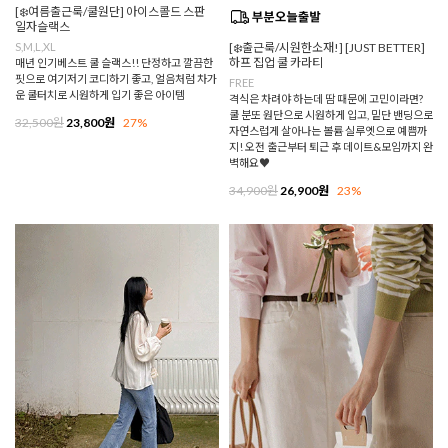
[❄️여름출근룩/쿨원단] 아이스콜드 스판
일자슬랙스
S,M,L,XL
[❄️출근룩/시원한소재!] [JUST BETTER]
하프 집업 쿨 카라티
매년 인기베스트 쿨 슬랙스!! 단정하고 깔끔한
핏으로 여기저기 코디하기 좋고, 얼음처럼 차가
FREE
운 쿨터치로 시원하게 입기 좋은 아이템
격식은 차려야 하는데 땀 때문에 고민이라면?
쿨 분또 원단으로 시원하게 입고, 밑단 밴딩으로
32,500원
23,800원
27%
자연스럽게 살아나는 볼륨 실루엣으로 예쁨까
지! 오전 출근부터 퇴근 후 데이트&모임까지 완
벽해요♥
34,900원
26,900원
23%