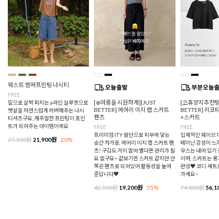
웨스트 썸머프린팅 나시티
FREE
[❄️여름을 시원하게][JUST
[⛱️휴양지추천템/
밑으로 살짝 퍼지는 a라인 실루엣으로
BETTER] 에어리 이지 랩 스커트
BETTER] 리
뱃살을 자연스럽게 커버해주는 나시
팬츠
+스커트
티셔츠구요, 캐주얼한 프린팅이 포인
트가 되어주는 아이템이에요
FREE
FREE
프리미엄 ITY 원단으로 피부에 닿는
입체적인 웨이브 
27,300원
21,900원
20%
순간 차가운, 에어리 이지 랩 스커트 팬
페미닌 감성이 느
츠! 구김도 거의 없어 별다른 관리가 필
우스는 내어 입기
요 없구요~ 겉보기엔 스커트 같지만 안
이며, 스커트는 
쪽은 팬츠로 되어있어 활동성을 높여
완성♥ 코디 세트
준답니다♥
가세요~
42,500원
19,200원
55%
74,800원
56,1