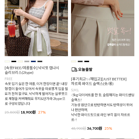
[속옷FREE/여름필수] 넉넉핏 캡나시
슬리브리스(2type)
FREE
[후기최고✨/재입고][JUST BETTER]
차르륵 와이드 슬랙스(숏/롱)
속옷 입기 싫은 한 여름, 이거 한장이면 끝! 내장
형 캡이 들어가 있어서 속옷을 따로챙겨 입을 필
S,M,L
요가 전혀 없구요, 낙낙하게 떨어지는 실루엣으
-5kg 다이어트를 한 듯, 슬림해지는 와이드밴딩
로 체형을 커버해줘요 무지&단가라 2type으
슬랙스!
로 구성되었답니다
기능성 원단으로 탄탄하면서도 탄력성이 뛰어
나 편안하며,
25,800원
18,900원
27%
낙낙한 와이드핏으로 라인 부각 없이 차르르
르-!
48,900원
36,700원
25%