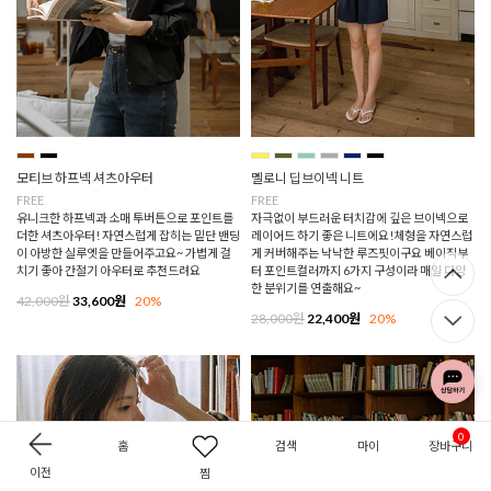
모티브 하프넥 셔츠아우터
멜로니 딥브이넥 니트
FREE
FREE
유니크한 하프넥과 소매 투버튼으로 포인트를
자극없이 부드러운 터치감에 깊은 브이넥으로
더한 셔츠아우터! 자연스럽게 잡히는 밑단 밴딩
레이어드 하기 좋은 니트에요!체형을 자연스럽
이 아방한 실루엣을 만들어주고요~ 가볍게 걸
게 커버해주는 낙낙한 루즈핏이구요 베이직부
치기 좋아 간절기 아우터로 추천드려요
터 포인트컬러까지 6가지 구성이라 매일 다양
한 분위기를 연출해요~
42,000원
33,600원
20%
28,000원
22,400원
20%
0
홈
검색
마이
장바구니
이전
찜