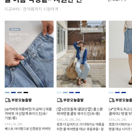
지금부터~ 한여름까지 시원하게
[❄️커버핏여름버전/지금딱!] 여름
[🏆6만장돌파/쿨원단🏆] 꿀스판
[💕만족도최고/
커버핏 사선절개 와이드진(숏/
에어텐셀 쿨링 와이드진(숏/롱)
쿨에어2 텐셀 
기본/롱)
S,M,L,XL,2XL,3XL
S,M,L,XL,2XL
S,M,L,XL,2XL
점점 더 길어지고, 더 더워지는 여름을
점점 더 더워지는 
베스트 아이템으로 인증받은 커버핏
위한 쿨 에어텐셀 데님! 후들후들~ 찰
텐셀 데님 시리즈!