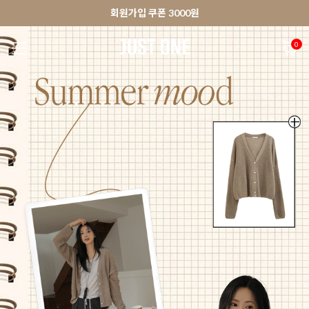
🚀오늘출발상품 당일발송 배송중
앱 다운로드 10% 할인쿠폰
앱 다운로드 10% 할인쿠폰
회원가입 쿠폰 3000원
0
NEW 7%
BEST
🚀오늘출발
MADE . J
상의
팬츠
아