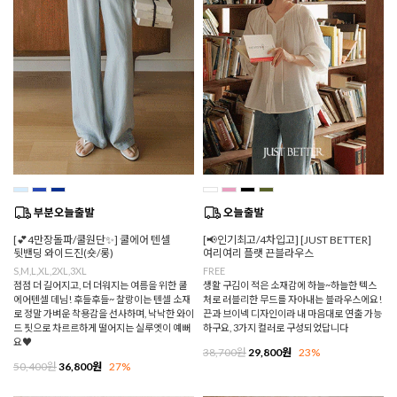
[💕4만장돌파/쿨원단✨] 쿨에어 텐셀
[📢인기최고/4차입고] [JUST BETTER]
뒷밴딩 와이드진(숏/롱)
여리여리 플랫 끈블라우스
S,M,L,XL,2XL,3XL
FREE
점점 더 길어지고, 더 더워지는 여름을 위한 쿨
생활 구김이 적은 소재감에 하늘~하늘한 텍스
에어텐셀 데님! 후들후들~ 찰랑이는 텐셀 소재
처로 러블리한 무드를 자아내는 블라우스에요!
로 정말 가벼운 착용감을 선사하며, 낙낙한 와이
끈과 브이넥 디자인이라 내 마음대로 연출 가능
드 핏으로 차르르하게 떨어지는 실루엣이 예뻐
하구요, 3가지 컬러로 구성되었답니다
요♥
38,700원
29,800원
23%
50,400원
36,800원
27%