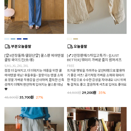
[🏆6만장돌파/쿨원단🏆] 꿀스판 에어텐셀
[💕2만장판매/5차입고특가✨][JUST
쿨링 와이드진(숏/롱)
BETTER] 워터리 가벼운 줄지 썸머셔츠
S,M,L,XL,2XL,3XL
FREE
점점 더 길어지고, 더 더워지는 여름을 위한 쿨
뜨거운 햇빛을 가려주는 살안타템으로 활용하
에어텐셀 데님! 후들후들~ 찰랑이는 텐셀 소재
기 좋은 셔츠! 공기처럼 가벼운 소재와 워터리
로 정말 가벼운 착용감을 선사하며, 쫀득한 신축
한 색감으로 수수한 감성을 자아내요 나시 위에
성까지 더해져 편안하게 입어지는 꿀스판 데님
툭 걸쳐도 좋고, 깔끔하게 셔츠로 입어도 좋아요
♥
44,800원
29,200원
35%
48,800원
35,700원
27%