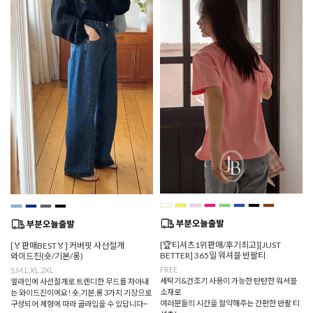
[🏆티셔츠1위판매/후기최고][JUST
[🏅판매BEST🏅] 커버핏 사선절개
BETTER] 365일 워셔블 반팔티
와이드진(숏/기본/롱)
FREE
S,M,L,XL,2XL
세탁기&건조기 사용이 가능한 탄탄한 워셔블
옆라인에 사선절개로 트렌디한 무드를 자아내
소재로
는 와이드진이에요! 숏,기본,롱 3가지 기장으로
여러분들의 시간을 절약해주는 간편한 반팔 티
구성되어 체형에 따라 골라입을 수 있답니다~