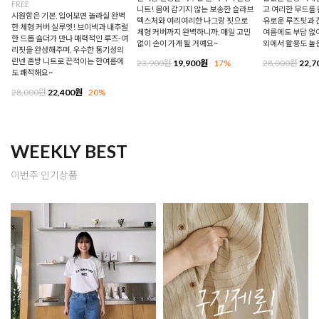
FREE
니트! 몸에 감기지 않는 보송한 슬라브
고 여리한 무드를 
시원함은 기본, 입어보면 놀라실 완벽
텍스처와 여리여리한 나그랑 핏으로
유로운 루즈핏과 
한 체형 커버 실루엣! 브이넥과 내추럴
체형 커버까지 완벽하니까, 매일 고민
여름에도 부담 없이
한 드롭 숄더가 만나 매력적인 루즈-여
없이 손이 가게 될 거예요~
외에서 활용도 높
리핏을 완성해주며, 우수한 통기성의
린넨 혼방 니트로 끈적이는 한여름에
23,900원
19,900원
17%
28,000원
22,7
도 쾌적해요~
28,000원
22,400원
20%
WEEKLY BEST
이번주 인기상품