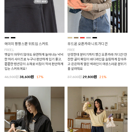
에이미 짱짱스판 뒤트임 스커트
무드온 오픈카라 니트가디건
FREE,L
FREE
뱃살이 아무리 많아도 유연하게 늘어나는 넉넉
단정한데 분위기까지 챙긴 오픈카라 가디건!잔
한 허리 사이즈로 누구나 편안하게 입기 좋고,
잔한 골지 짜임이 바디라인을 슬림하게 잡아주
쫀쫀한 텐션감의 소재로 비침이 적어 편안하게
고 은은하게 열린 넥라인이 여성스러운 분위기
입는 스커트에요!
를 살려줘요
46,500원
38,600원
17%
37,600원
29,800원
21%