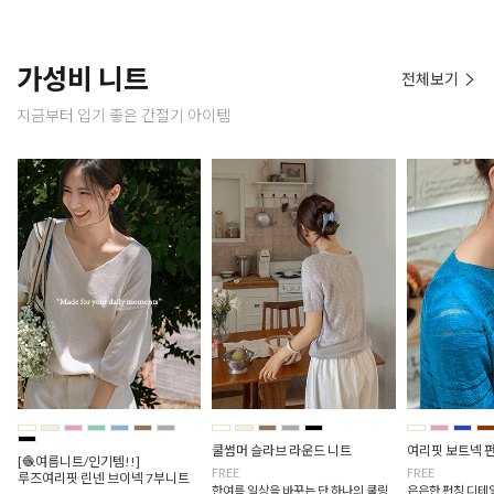
가성비 니트
전체보기
지금부터 입기 좋은 간절기 아이템
쿨썸머 슬라브 라운드 니트
여리핏 보트넥 
[🧶여름니트/인기템!!]
FREE
FREE
루즈여리핏 린넨 브이넥 7부니트
한여름 일상을 바꾸는 단 하나의 쿨링
은은한 펀칭 디테